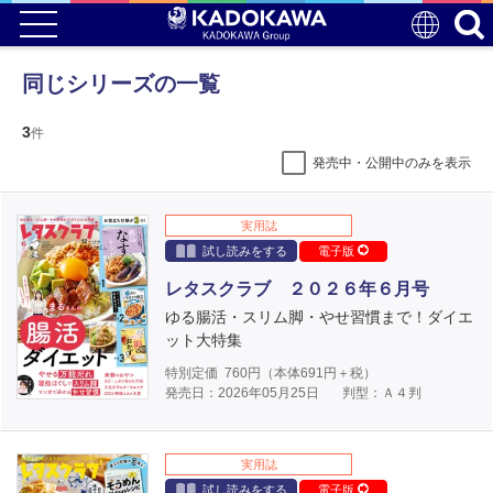
同じシリーズの一覧
3
件
発売中・公開中のみを表示
実用誌
試し読みをする
電子版
レタスクラブ ２０２６年６月号
ゆる腸活・スリム脚・やせ習慣まで！ダイエ
ット大特集
特別定価
760
円（本体
691
円＋税）
発売日：2026年05月25日
判型：Ａ４判
実用誌
試し読みをする
電子版