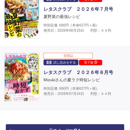
レタスクラブ ２０２６年７月号
夏野菜の最強レシピ
特別定価
690
円（本体
627
円＋税）
発売日：2026年06月25日
判型：Ａ４判
実用誌
試し読みをする
電子版
レタスクラブ ２０２６年８月号
Mizukiさんの夏ラク時短レシピ
特別定価
690
円（本体
627
円＋税）
発売日：2026年07月24日
判型：Ａ４判