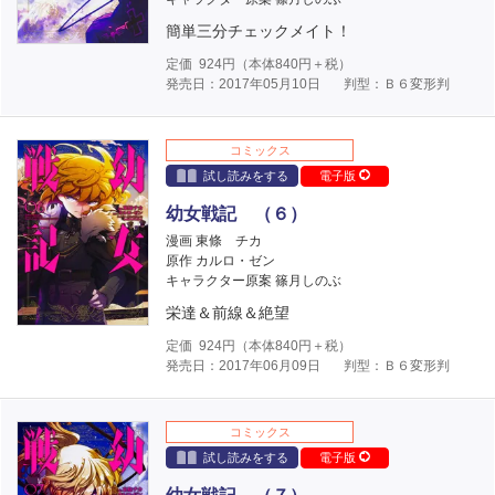
簡単三分チェックメイト！
定価
924
円（本体
840
円＋税）
発売日：2017年05月10日
判型：Ｂ６変形判
コミックス
試し読みをする
電子版
幼女戦記 （６）
漫画 東條 チカ
原作 カルロ・ゼン
キャラクター原案 篠月しのぶ
栄達＆前線＆絶望
定価
924
円（本体
840
円＋税）
発売日：2017年06月09日
判型：Ｂ６変形判
コミックス
試し読みをする
電子版