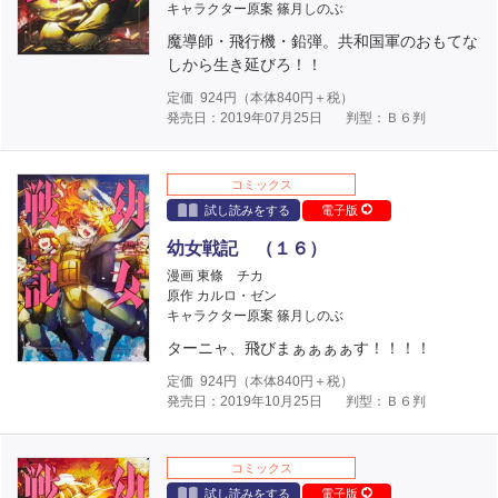
キャラクター原案 篠月しのぶ
魔導師・飛行機・鉛弾。共和国軍のおもてな
しから生き延びろ！！
定価
924
円（本体
840
円＋税）
発売日：2019年07月25日
判型：Ｂ６判
コミックス
試し読みをする
電子版
幼女戦記 （１６）
漫画 東條 チカ
原作 カルロ・ゼン
キャラクター原案 篠月しのぶ
ターニャ、飛びまぁぁぁぁす！！！！
定価
924
円（本体
840
円＋税）
発売日：2019年10月25日
判型：Ｂ６判
コミックス
試し読みをする
電子版