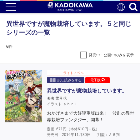
異世界ですが魔物栽培しています。５と同じ
シリーズの一覧
6
件
発売中・公開中のみを表示
ライトノベル
試し読みをする
電子版
異世界ですが魔物栽培しています。
著者 雪月花
イラスト ｓｈｒｉ
おかげさまで大好評重版出来！ 波乱の異世
界栽培ファンタジー、開幕！
定価
671
円（本体
610
円＋税）
発売日：2016年11月30日
判型：Ａ６判