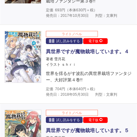
栽培ファンタジー第３巻!!
定価
693
円（本体
630
円＋税）
発売日：2017年10月30日
判型：文庫判
ライトノベル
試し読みをする
電子版
異世界ですが魔物栽培しています。４
著者 雪月花
イラスト ｓｈｒｉ
世界を揺るがす波乱の異世界栽培ファンタジ
ー、大好評第４巻!!
定価
704
円（本体
640
円＋税）
発売日：2018年05月30日
判型：文庫判
ライトノベル
試し読みをする
電子版
異世界ですが魔物栽培しています。５