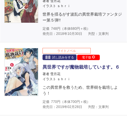
著者 雪月花
イラスト ｓｈｒｉ
世界を揺るがす波乱の異世界栽培ファンタジ
ー第５弾!!
定価
748
円（本体
680
円＋税）
発売日：2018年10月30日
判型：文庫判
ライトノベル
試し読みをする
電子版
異世界ですが魔物栽培しています。６
著者 雪月花
イラスト ｓｈｒｉ
この異世界を救うため、世界樹を栽培しよ
う！
定価
770
円（本体
700
円＋税）
発売日：2019年02月28日
判型：文庫判