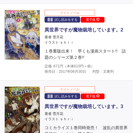
ライトノベル
試し読みをする
電子版
異世界ですが魔物栽培しています。2
著者 雪月花
イラスト ｓｈｒｉ
１巻重版出来！ 早くも漫画スタート!! 話
題のシリーズ第２巻!!
定価
671
円（本体
610
円＋税）
発売日：2017年06月30日
判型：文庫判
ライトノベル
試し読みをする
電子版
異世界ですが魔物栽培しています。3
著者 雪月花
イラスト ｓｈｒｉ
コミカライズ１巻同時発売！ 波乱の異世界