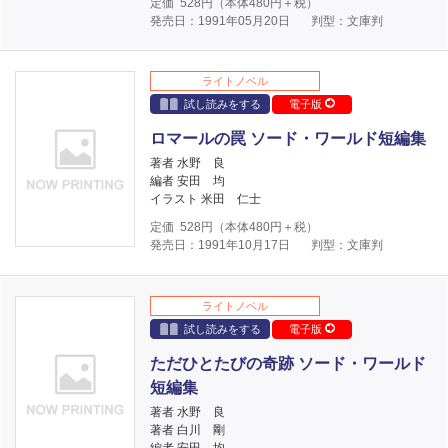
定価
528
円（本体
480
円＋税）
発売日：1991年05月20日
判型：文庫判
ライトノベル
試し読みをする
電子版
ロマールの罠 ソード・ワールド短編集
著者 水野 良
編者 安田 均
イラスト 米田 仁士
定価
528
円（本体
480
円＋税）
発売日：1991年10月17日
判型：文庫判
ライトノベル
試し読みをする
電子版
ただひとたびの奇跡 ソード・ワールド
短編集
著者 水野 良
著者 白川 剛