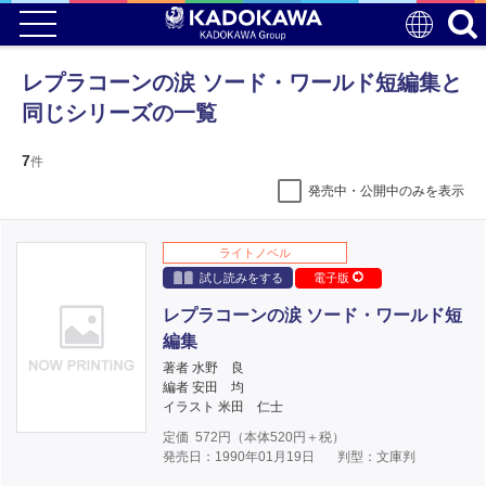
レプラコーンの涙 ソード・ワールド短編集と
同じシリーズの一覧
7
件
発売中・公開中のみを表示
ライトノベル
試し読みをする
電子版
レプラコーンの涙 ソード・ワールド短
編集
著者 水野 良
編者 安田 均
イラスト 米田 仁士
定価
572
円（本体
520
円＋税）
発売日：1990年01月19日
判型：文庫判