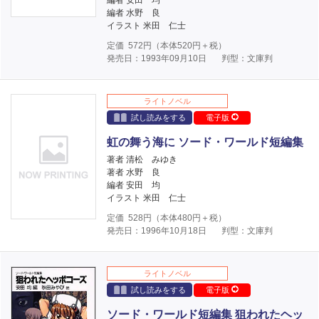
編者 安田 均
編者 水野 良
イラスト 米田 仁士
定価
572
円（本体
520
円＋税）
発売日：1993年09月10日
判型：文庫判
ライトノベル
試し読みをする
電子版
虹の舞う海に ソード・ワールド短編集
著者 清松 みゆき
著者 水野 良
編者 安田 均
イラスト 米田 仁士
定価
528
円（本体
480
円＋税）
発売日：1996年10月18日
判型：文庫判
ライトノベル
試し読みをする
電子版
ソード・ワールド短編集 狙われたヘッ