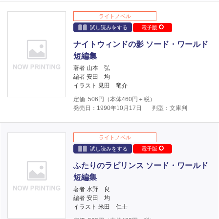
ライトノベル
試し読みをする
電子版
ナイトウィンドの影 ソード・ワールド
短編集
著者 山本 弘
編者 安田 均
イラスト 見田 竜介
定価
506
円（本体
460
円＋税）
発売日：1990年10月17日
判型：文庫判
ライトノベル
試し読みをする
電子版
ふたりのラビリンス ソード・ワールド
短編集
著者 水野 良
編者 安田 均
イラスト 米田 仁士