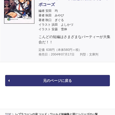
ポコーズ
編者 安田 均
著者 秋田 みやび
著者 秋口 ぎぐる
イラスト 浜田 よしかづ
イラスト 安曇 雪伸
こんどの短編はさまざまなパーティーが大集
合だ！！
定価
638
円（本体
580
円＋税）
発売日：2004年07月17日
判型：文庫判
元のページに戻る
TOP
レプラコーンの涙 ソード・ワールド短編集と同じシリーズの一覧