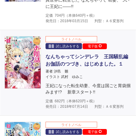
異世界に転生した“なんちゃって”幼妻、つい
に王妃に――!!
定価
704
円（本体
640
円＋税）
発売日：2018年03月15日
判型：Ａ６変形判
ライトノベル
試し読みをする
電子版
なんちゃってシンデレラ 王国騒乱編
お伽話のつづき、はじめました。１
著者 汐邑 雛
イラスト 武村 ゆみこ
王妃になった転生幼妻、今度は国ごと胃袋掴
みます!? 新章スタート!!
定価
682
円（本体
620
円＋税）
発売日：2018年07月14日
判型：Ａ６変形判
ライトノベル
試し読みをする
電子版