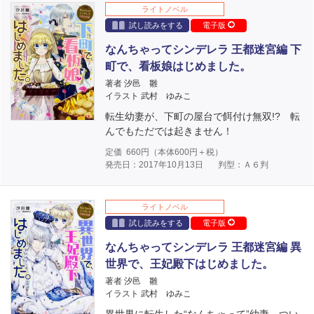
ライトノベル
試し読みをする
電子版
なんちゃってシンデレラ 王都迷宮編 下
町で、看板娘はじめました。
著者 汐邑 雛
イラスト 武村 ゆみこ
転生幼妻が、下町の屋台で餌付け無双!? 転
んでもただでは起きません！
定価
660
円（本体
600
円＋税）
発売日：2017年10月13日
判型：Ａ６判
ライトノベル
試し読みをする
電子版
なんちゃってシンデレラ 王都迷宮編 異
世界で、王妃殿下はじめました。
著者 汐邑 雛
イラスト 武村 ゆみこ