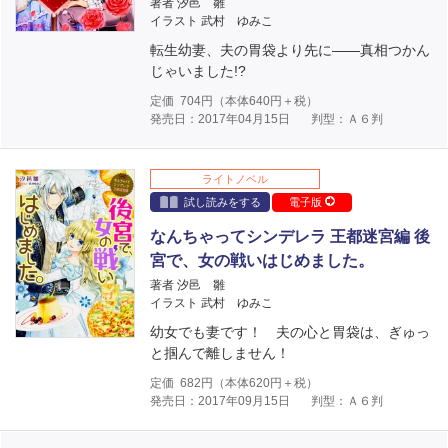
著者 汐邑 雛
イラスト 武村 ゆみこ
転生幼妻、夫の胃袋より先に――真相つかん
じゃいました!?
定価
704
円（本体
640
円＋税）
発売日：2017年04月15日
判型：Ａ６判
ライトノベル
試し読みをする
電子版
なんちゃってシンデレラ 王都迷宮編 後
宮で、女の戦いはじめました。
著者 汐邑 雛
イラスト 武村 ゆみこ
幼女でも妻です！ 夫の心と胃袋は、ぎゅっ
と掴んで離しません！
定価
682
円（本体
620
円＋税）
発売日：2017年09月15日
判型：Ａ６判