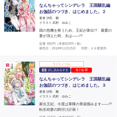
なんちゃってシンデレラ 王国騒乱編
お伽話のつづき、はじめました。２
著者 汐邑 雛
イラスト 武村 ゆみこ
国の危機を救うため、王妃が家出!? 最愛の
妻が消えた時、夫は――!?
定価
682
円（本体
620
円＋税）
発売日：2018年11月15日
判型：Ａ６変形判
ライトノベル
試し読みをする
電子版
なんちゃってシンデレラ 王国騒乱編
お伽話のつづき、はじめました。３
著者 汐邑 雛
イラスト 武村 ゆみこ
家出王妃、今度は軍隊の胃袋掴みます――!?
転生幼妻の餌付け計画！