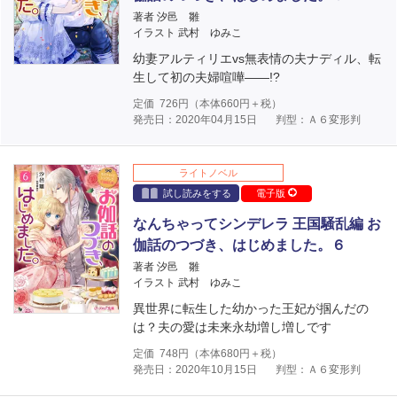
著者 汐邑 雛
イラスト 武村 ゆみこ
幼妻アルティリエvs無表情の夫ナディル、転
生して初の夫婦喧嘩――!?
定価
726
円（本体
660
円＋税）
発売日：2020年04月15日
判型：Ａ６変形判
ライトノベル
試し読みをする
電子版
なんちゃってシンデレラ 王国騒乱編 お
伽話のつづき、はじめました。６
著者 汐邑 雛
イラスト 武村 ゆみこ
異世界に転生した幼かった王妃が掴んだの
は？夫の愛は未来永劫増し増しです
定価
748
円（本体
680
円＋税）
発売日：2020年10月15日
判型：Ａ６変形判