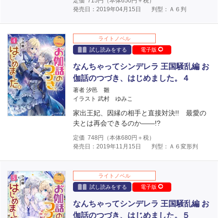
定価
715
円（本体
650
円＋税）
発売日：2019年04月15日
判型：Ａ６判
ライトノベル
試し読みをする
電子版
なんちゃってシンデレラ 王国騒乱編 お
伽話のつづき、はじめました。４
著者 汐邑 雛
イラスト 武村 ゆみこ
家出王妃、因縁の相手と直接対決!! 最愛の
夫とは再会できるのか――!?
定価
748
円（本体
680
円＋税）
発売日：2019年11月15日
判型：Ａ６変形判
ライトノベル
試し読みをする
電子版
なんちゃってシンデレラ 王国騒乱編 お
伽話のつづき、はじめました。５