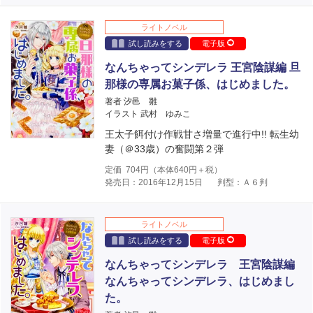
ライトノベル
試し読みをする
電子版
なんちゃってシンデレラ 王宮陰謀編 旦
那様の専属お菓子係、はじめました。
著者 汐邑 雛
イラスト 武村 ゆみこ
王太子餌付け作戦甘さ増量で進行中!! 転生幼
妻（＠33歳）の奮闘第２弾
定価
704
円（本体
640
円＋税）
発売日：2016年12月15日
判型：Ａ６判
ライトノベル
試し読みをする
電子版
なんちゃってシンデレラ 王宮陰謀編
なんちゃってシンデレラ、はじめまし
た。