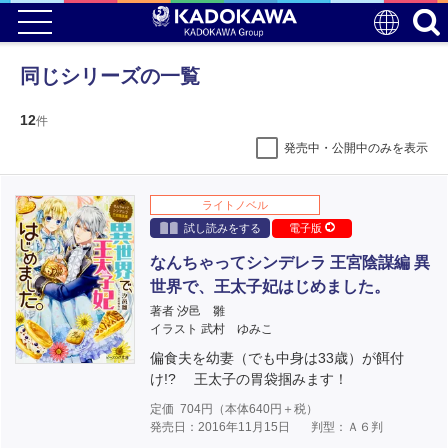
同じシリーズの一覧
12
件
発売中・公開中のみを表示
ライトノベル
試し読みをする
電子版
なんちゃってシンデレラ 王宮陰謀編 異
世界で、王太子妃はじめました。
著者 汐邑 雛
イラスト 武村 ゆみこ
偏食夫を幼妻（でも中身は33歳）が餌付
け!? 王太子の胃袋掴みます！
定価
704
円（本体
640
円＋税）
発売日：2016年11月15日
判型：Ａ６判