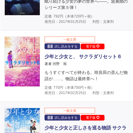
眠り続ける少女の夢の世界へ――。急展開の
シリーズ第５弾！
定価
792
円（本体
720
円＋税）
発売日：2017年01月25日
判型：文庫判
一般文庫
試し読みをする
電子版
少年と少女と、 サクラダリセット６
著者 河野 裕
もうすぐすべてが終わる。咲良田の歪んだ物
語が……。物語は最終章へ！
定価
770
円（本体
700
円＋税）
発売日：2017年02月25日
判型：文庫判
一般文庫
試し読みをする
電子版
少年と少女と正しさを巡る物語 サクラ