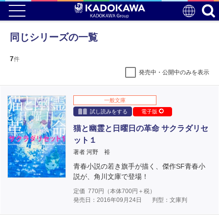
同じシリーズの一覧
7
件
発売中・公開中のみを表示
一般文庫
試し読みをする
電子版
猫と幽霊と日曜日の革命 サクラダリセ
ット１
著者 河野 裕
青春小説の若き旗手が描く、傑作SF青春小
説が、角川文庫で登場！
定価
770
円（本体
700
円＋税）
発売日：2016年09月24日
判型：文庫判