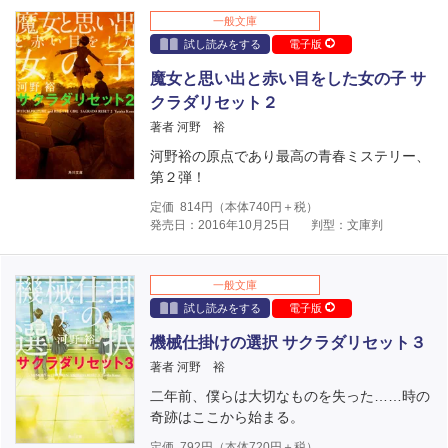
一般文庫
試し読みをする
電子版
魔女と思い出と赤い目をした女の子 サ
クラダリセット２
著者 河野 裕
河野裕の原点であり最高の青春ミステリー、
第２弾！
定価
814
円（本体
740
円＋税）
発売日：2016年10月25日
判型：文庫判
一般文庫
試し読みをする
電子版
機械仕掛けの選択 サクラダリセット３
著者 河野 裕
二年前、僕らは大切なものを失った……時の
奇跡はここから始まる。
定価
792
円（本体
720
円＋税）