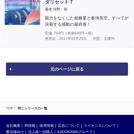
ダリセット７
著者 河野 裕
能力をなくした相麻菫と春埼美空。すべてが
決着する感動の最終巻！
定価
704
円（本体
640
円＋税）
発売日：2017年03月25日
判型：文庫判
元のページに戻る
TOP
同じシリーズの一覧
会社概要
IR情報
採用情報
広告について
ライセンスについて
書店様向け
法人様一括購入
KADOKAWAグループ