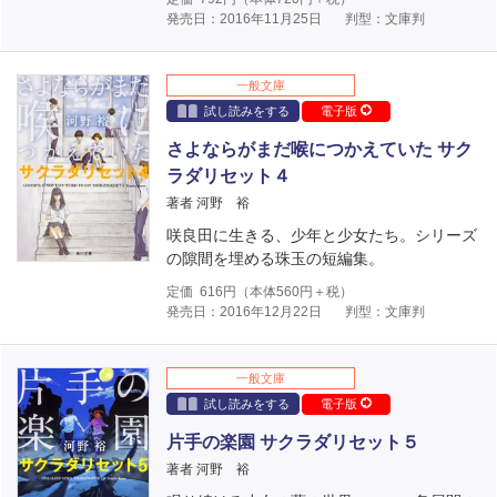
発売日：2016年11月25日
判型：文庫判
一般文庫
試し読みをする
電子版
さよならがまだ喉につかえていた サク
ラダリセット４
著者 河野 裕
咲良田に生きる、少年と少女たち。シリーズ
の隙間を埋める珠玉の短編集。
定価
616
円（本体
560
円＋税）
発売日：2016年12月22日
判型：文庫判
一般文庫
試し読みをする
電子版
片手の楽園 サクラダリセット５
著者 河野 裕