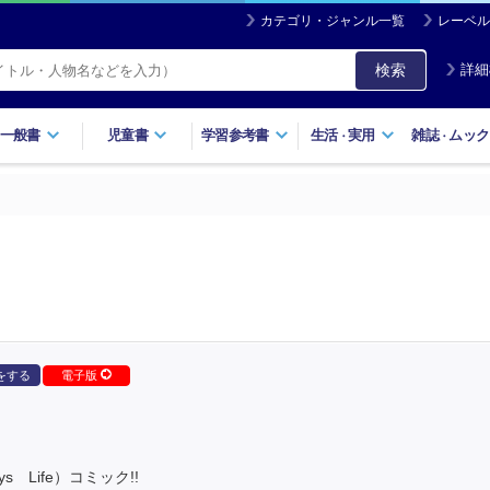
カテゴリ・ジャンル一覧
レーベル
検索
詳細
一般書
児童書
学習参考書
生活
実用
雑誌
ムック
・
・
をする
電子版
 Life）コミック!!