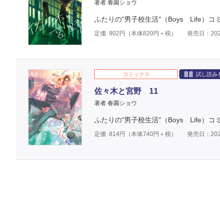
著者 春園ショウ
ふたりの"男子校生活"（Boys Life
定価
902
円（本体
820
円＋税）
発売日：202
コミックス
試し読み
佐々木と宮野 11
著者 春園ショウ
ふたりの"男子校生活"（Boys Life）
定価
814
円（本体
740
円＋税）
発売日：202