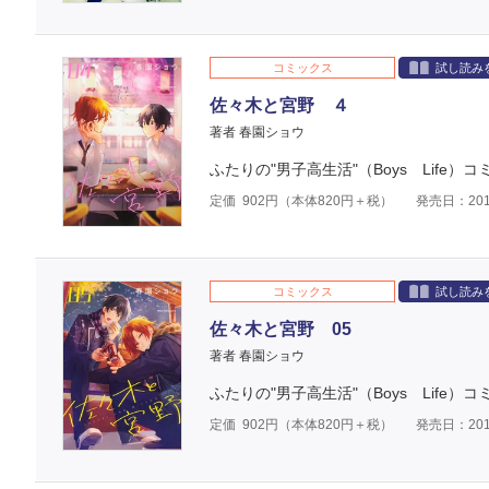
コミックス
試し読み
佐々木と宮野 ４
著者 春園ショウ
ふたりの"男子高生活"（Boys Life
定価
902
円（本体
820
円＋税）
発売日：201
コミックス
試し読み
佐々木と宮野 05
著者 春園ショウ
ふたりの"男子高生活"（Boys Life）
定価
902
円（本体
820
円＋税）
発売日：201