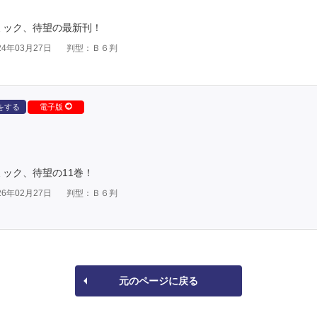
）コミック、待望の最新刊！
4年03月27日
判型：Ｂ６判
をする
電子版
コミック、待望の11巻！
6年02月27日
判型：Ｂ６判
元のページに戻る