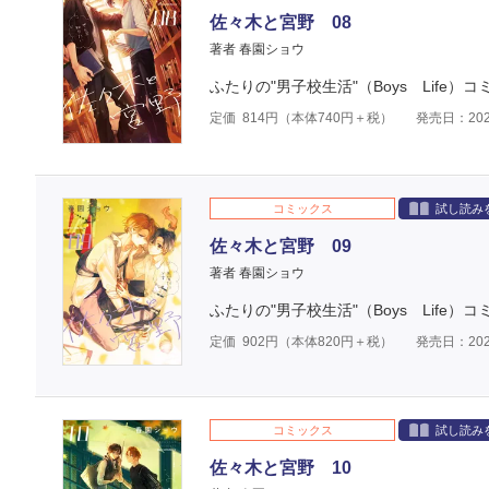
佐々木と宮野 08
著者 春園ショウ
ふたりの"男子校生活"（Boys Life）
定価
814
円（本体
740
円＋税）
発売日：202
コミックス
試し読み
佐々木と宮野 09
著者 春園ショウ
ふたりの"男子校生活"（Boys Life）
定価
902
円（本体
820
円＋税）
発売日：202
コミックス
試し読み
佐々木と宮野 10