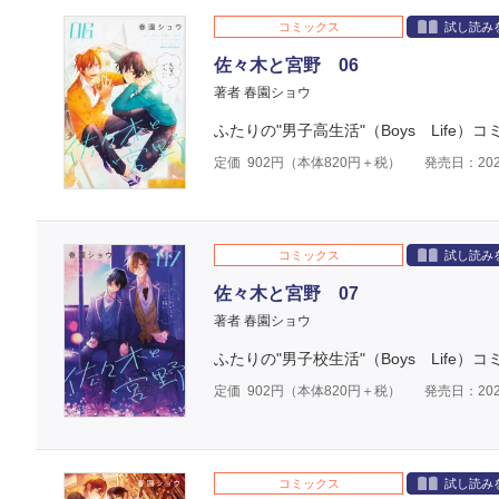
コミックス
試し読み
佐々木と宮野 06
著者 春園ショウ
ふたりの"男子高生活"（Boys Life）
定価
902
円（本体
820
円＋税）
発売日：202
コミックス
試し読み
佐々木と宮野 07
著者 春園ショウ
ふたりの"男子校生活"（Boys Life）
定価
902
円（本体
820
円＋税）
発売日：202
コミックス
試し読み