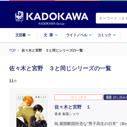
文芸書
文庫
ライトノベル
コミック
TOP
佐々木と宮野 ３と同じシリーズの一覧
佐々木と宮野 ３と同じシリーズの一覧
11
件
コミックス
試し読み
佐々木と宮野 １
著者 春園ショウ
BL展開断固拒否な"男子高生の日常"（Boys