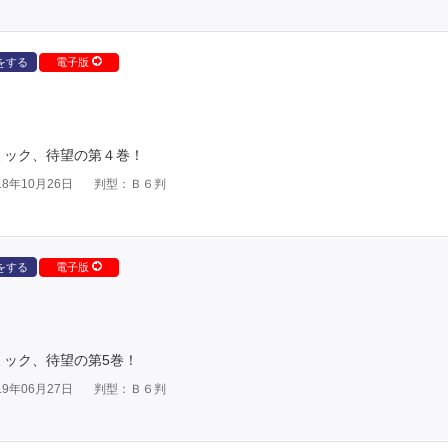
をする
電子版
）コミック、待望の第４巻！
8年10月26日
判型：Ｂ６判
をする
電子版
コミック、待望の第5巻！
9年06月27日
判型：Ｂ６判