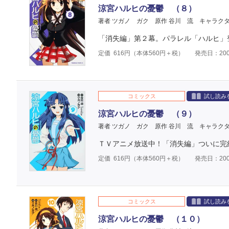
涼宮ハルヒの憂鬱 （８）
著者 ツガノ ガク
原作 谷川 流
キャラクタ
「消失編」第２幕。パラレル「ハルヒ」
定価
616
円（本体
560
円＋税）
発売日：200
コミックス
試し読み
涼宮ハルヒの憂鬱 （９）
著者 ツガノ ガク
原作 谷川 流
キャラクタ
ＴＶアニメ放送中！「消失編」ついに完
定価
616
円（本体
560
円＋税）
発売日：200
コミックス
試し読み
涼宮ハルヒの憂鬱 （１０）