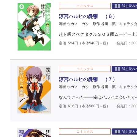
コミックス
試し読み
涼宮ハルヒの憂鬱 （６）
著者 ツガノ ガク
原作 谷川 流
キャラクタ
超ド級スペクタクルＳＯＳ団ムービー上
定価
594
円（本体
540
円＋税）
発売日：200
コミックス
試し読み
涼宮ハルヒの憂鬱 （７）
著者 ツガノ ガク
原作 谷川 流
キャラクタ
なんてこった――俺はハルヒに会いたか
定価
616
円（本体
560
円＋税）
発売日：200
コミックス
試し読み