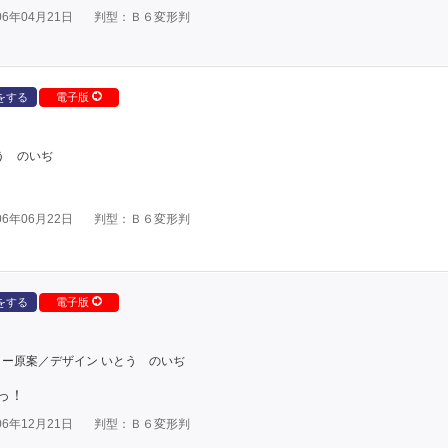
6年04月21日
判型：Ｂ６変形判
をする
電子版
う のいぢ
6年06月22日
判型：Ｂ６変形判
をする
電子版
ー原案／デザイン いとう のいぢ
っ！
6年12月21日
判型：Ｂ６変形判