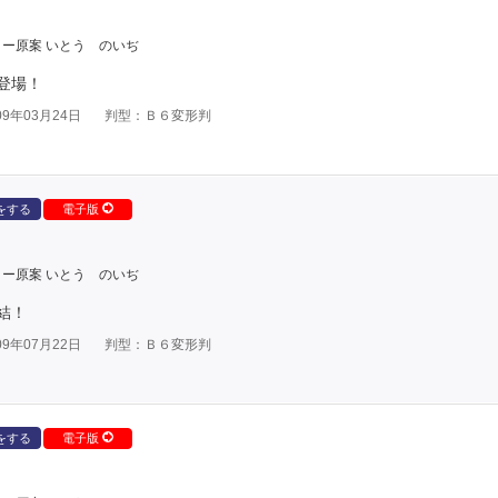
ー原案 いとう のいぢ
登場！
9年03月24日
判型：Ｂ６変形判
をする
電子版
ー原案 いとう のいぢ
結！
9年07月22日
判型：Ｂ６変形判
をする
電子版