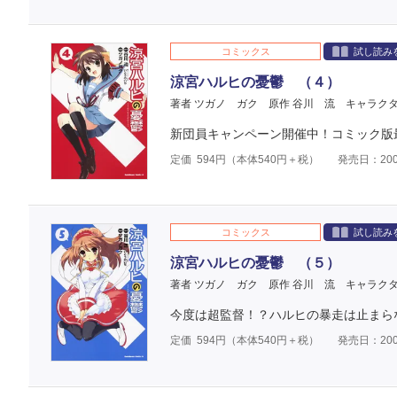
コミックス
試し読み
涼宮ハルヒの憂鬱 （４）
著者 ツガノ ガク
原作 谷川 流
キャラクタ
新団員キャンペーン開催中！コミック版最
定価
594
円（本体
540
円＋税）
発売日：200
コミックス
試し読み
涼宮ハルヒの憂鬱 （５）
著者 ツガノ ガク
原作 谷川 流
キャラクタ
今度は超監督！？ハルヒの暴走は止まら
定価
594
円（本体
540
円＋税）
発売日：200