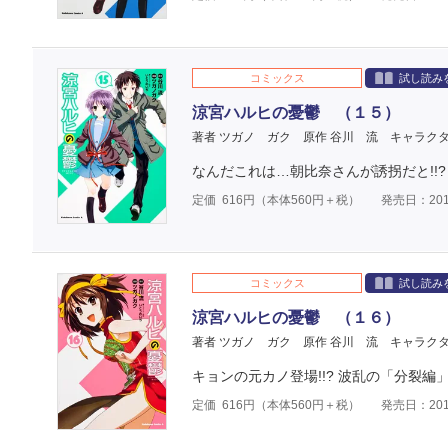
コミックス
試し読み
涼宮ハルヒの憂鬱 （１５）
著者 ツガノ ガク
原作 谷川 流
キャラクタ
なんだこれは…朝比奈さんが誘拐だと!!?
定価
616
円（本体
560
円＋税）
発売日：201
コミックス
試し読み
涼宮ハルヒの憂鬱 （１６）
著者 ツガノ ガク
原作 谷川 流
キャラクタ
キョンの元カノ登場!!? 波乱の「分裂編」
定価
616
円（本体
560
円＋税）
発売日：201