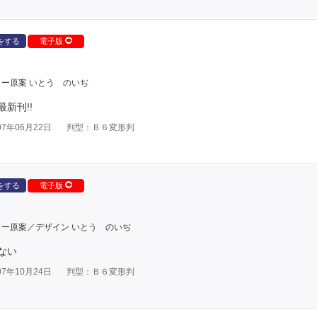
をする
電子版
ー原案 いとう のいぢ
新刊!!
7年06月22日
判型：Ｂ６変形判
をする
電子版
ー原案／デザイン いとう のいぢ
ない
7年10月24日
判型：Ｂ６変形判