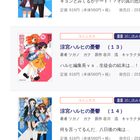
キョンとみくるがデート！？その真の思
定価
616
円（本体
560
円＋税）
発売日：201
コミックス
試し読み
涼宮ハルヒの憂鬱 （１３）
著者 ツガノ ガク
原作 谷川 流
キャラクタ
ハルヒ編集長ｖｓ．生徒会の結末は…！
定価
616
円（本体
560
円＋税）
発売日：201
コミックス
試し読み
涼宮ハルヒの憂鬱 （１４）
著者 ツガノ ガク
原作 谷川 流
キャラクタ
何を言ってるんだ、八日後の俺は…
定価
616
円（本体
560
円＋税）
発売日：201