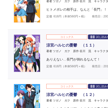
著者 ツガノ ガク
原作 谷川 流
キャラクタ
ヒトメボレの相手は、なんと「長門」！
定価
616
円（本体
560
円＋税）
発売日：200
コミックス
試し読み
涼宮ハルヒの憂鬱 （１１）
著者 ツガノ ガク
原作 谷川 流
キャラクタ
ありえない…長門が倒れるなんて！
定価
616
円（本体
560
円＋税）
発売日：201
コミックス
試し読み
涼宮ハルヒの憂鬱 （１２）
著者 ツガノ ガク
原作 谷川 流
キャラクタ