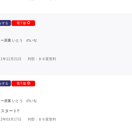
をする
電子版
ー原案 いとう のいぢ
1年12月21日
判型：Ｂ６変形判
をする
電子版
ー原案 いとう のいぢ
スタート!!
2年03月17日
判型：Ｂ６変形判