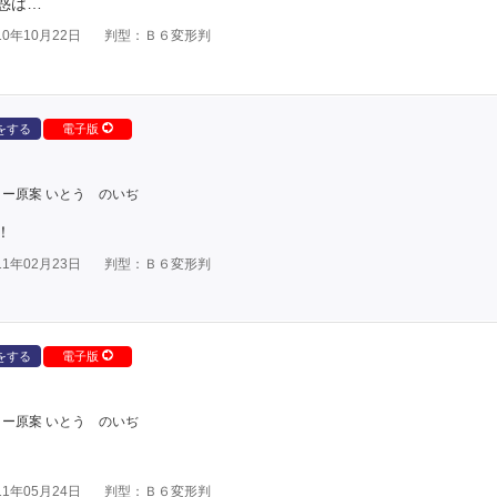
惑は…
0年10月22日
判型：Ｂ６変形判
をする
電子版
ー原案 いとう のいぢ
！
1年02月23日
判型：Ｂ６変形判
をする
電子版
ー原案 いとう のいぢ
1年05月24日
判型：Ｂ６変形判