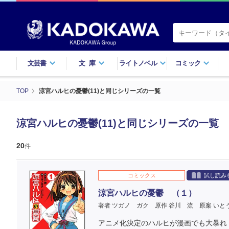
文芸書
文庫
ライトノベル
コミック
TOP
涼宮ハルヒの憂鬱(11)と同じシリーズの一覧
涼宮ハルヒの憂鬱(11)と同じシリーズの一覧
20
件
コミックス
試し読み
涼宮ハルヒの憂鬱 （１）
著者 ツガノ ガク
原作 谷川 流
原案 いと
アニメ化決定のハルヒが漫画でも大暴れ