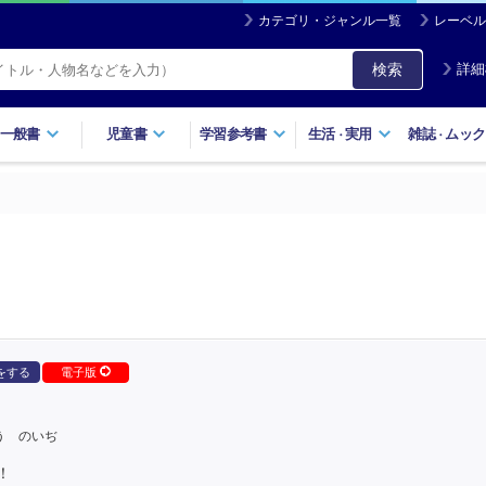
カテゴリ・ジャンル一覧
レーベル
検索
詳細
一般書
児童書
学習参考書
生活
実用
雑誌
ムック
・
・
をする
電子版
う のいぢ
！