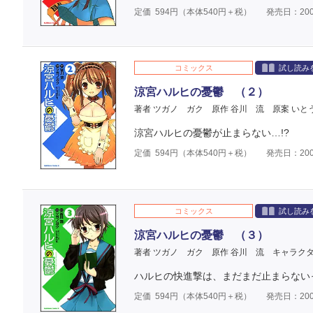
定価
594
円（本体
540
円＋税）
発売日：200
コミックス
試し読み
涼宮ハルヒの憂鬱 （２）
著者 ツガノ ガク
原作 谷川 流
原案 いと
涼宮ハルヒの憂鬱が止まらない…!?
定価
594
円（本体
540
円＋税）
発売日：200
コミックス
試し読み
涼宮ハルヒの憂鬱 （３）
著者 ツガノ ガク
原作 谷川 流
キャラクタ
ハルヒの快進撃は、まだまだ止まらない
定価
594
円（本体
540
円＋税）
発売日：200