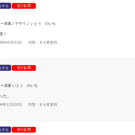
をする
電子版
ー原案／デザイン いとう のいぢ
映！
8年05月22日
判型：Ｂ６変形判
をする
電子版
ー原案 いとう のいぢ
った。
8年12月20日
判型：Ｂ６変形判
をする
電子版