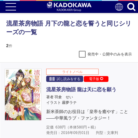
流星茶房物語 月下の龍と恋を誓うと同じシリ
ーズの一覧
2
件
発売中・公開中のみを表示
ライトノベル
試し読みをする
電子版
流星茶房物語 龍は天に恋を願う
著者 羽倉 せい
イラスト 霧夢ラテ
新米茶師のお役目は「皇帝を癒やす」こと
――中華風ラブ・ファンタジー！
定価
638
円（本体
580
円＋税）
発売日：2016年09月01日
判型：文庫判