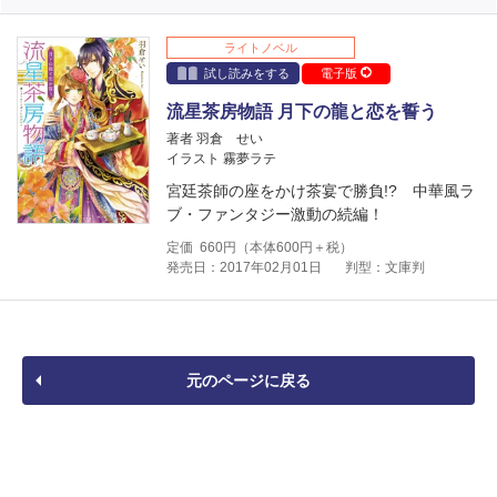
ライトノベル
試し読みをする
電子版
流星茶房物語 月下の龍と恋を誓う
著者 羽倉 せい
イラスト 霧夢ラテ
宮廷茶師の座をかけ茶宴で勝負!? 中華風ラ
ブ・ファンタジー激動の続編！
定価
660
円（本体
600
円＋税）
発売日：2017年02月01日
判型：文庫判
元のページに戻る