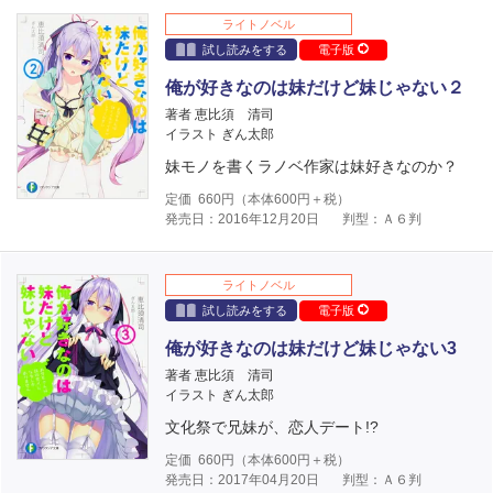
ライトノベル
試し読みをする
電子版
俺が好きなのは妹だけど妹じゃない２
著者 恵比須 清司
イラスト ぎん太郎
妹モノを書くラノベ作家は妹好きなのか？
定価
660
円（本体
600
円＋税）
発売日：2016年12月20日
判型：Ａ６判
ライトノベル
試し読みをする
電子版
俺が好きなのは妹だけど妹じゃない3
著者 恵比須 清司
イラスト ぎん太郎
文化祭で兄妹が、恋人デート!?
定価
660
円（本体
600
円＋税）
発売日：2017年04月20日
判型：Ａ６判