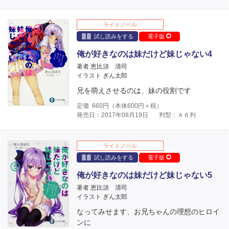
ライトノベル
試し読みをする
電子版
俺が好きなのは妹だけど妹じゃない4
著者 恵比須 清司
イラスト ぎん太郎
兄を萌えさせるのは、妹の役割です
定価
660
円（本体
600
円＋税）
発売日：2017年08月19日
判型：Ａ６判
ライトノベル
試し読みをする
電子版
俺が好きなのは妹だけど妹じゃない5
著者 恵比須 清司
イラスト ぎん太郎
なってみせます、お兄ちゃんの理想のヒロイ
ンに