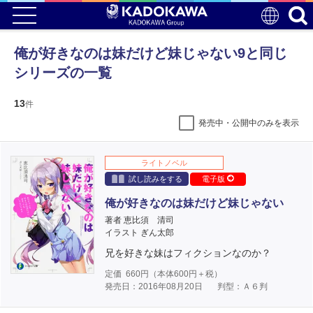
俺が好きなのは妹だけど妹じゃない9と同じ
シリーズの一覧
13
件
発売中・公開中のみを表示
ライトノベル
試し読みをする
電子版
俺が好きなのは妹だけど妹じゃない
著者 恵比須 清司
イラスト ぎん太郎
兄を好きな妹はフィクションなのか？
定価
660
円（本体
600
円＋税）
発売日：2016年08月20日
判型：Ａ６判