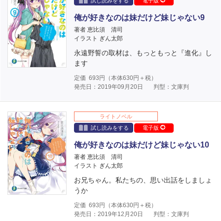
試し読みをする
電子版
俺が好きなのは妹だけど妹じゃない9
著者 恵比須 清司
イラスト ぎん太郎
永遠野誓の取材は、もっともっと『進化』し
ます
定価
693
円（本体
630
円＋税）
発売日：2019年09月20日
判型：文庫判
ライトノベル
試し読みをする
電子版
俺が好きなのは妹だけど妹じゃない10
著者 恵比須 清司
イラスト ぎん太郎
お兄ちゃん。私たちの、思い出話をしましょ
うか
定価
693
円（本体
630
円＋税）
発売日：2019年12月20日
判型：文庫判