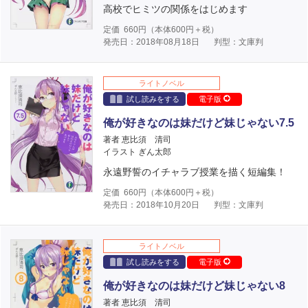
高校でヒミツの関係をはじめます
定価
660
円（本体
600
円＋税）
発売日：2018年08月18日
判型：文庫判
ライトノベル
試し読みをする
電子版
俺が好きなのは妹だけど妹じゃない7.5
著者 恵比須 清司
イラスト ぎん太郎
永遠野誓のイチャラブ授業を描く短編集！
定価
660
円（本体
600
円＋税）
発売日：2018年10月20日
判型：文庫判
ライトノベル
試し読みをする
電子版
俺が好きなのは妹だけど妹じゃない8
著者 恵比須 清司