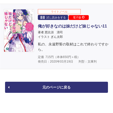
ライトノベル
試し読みをする
電子版
俺が好きなのは妹だけど妹じゃない11
著者 恵比須 清司
イラスト ぎん太郎
私の、永遠野誓の取材はこれで終わりですか
ら。
定価
715
円（本体
650
円＋税）
発売日：2020年03月19日
判型：文庫判
元のページに戻る