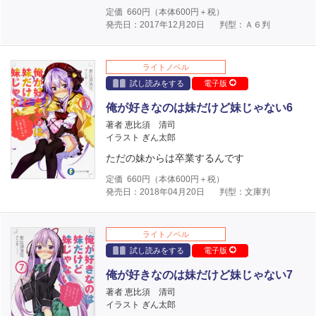
定価
660
円（本体
600
円＋税）
発売日：2017年12月20日
判型：Ａ６判
ライトノベル
試し読みをする
電子版
俺が好きなのは妹だけど妹じゃない6
著者 恵比須 清司
イラスト ぎん太郎
ただの妹からは卒業するんです
定価
660
円（本体
600
円＋税）
発売日：2018年04月20日
判型：文庫判
ライトノベル
試し読みをする
電子版
俺が好きなのは妹だけど妹じゃない7
著者 恵比須 清司
イラスト ぎん太郎