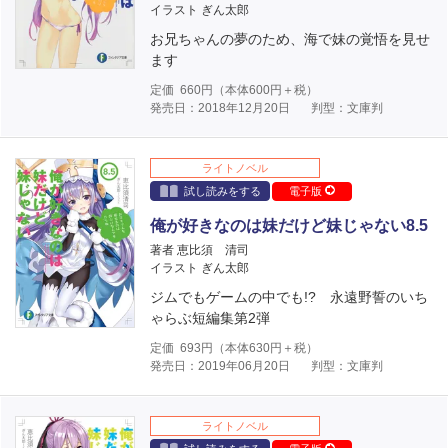
イラスト ぎん太郎
お兄ちゃんの夢のため、海で妹の覚悟を見せ
ます
定価
660
円（本体
600
円＋税）
発売日：2018年12月20日
判型：文庫判
ライトノベル
試し読みをする
電子版
俺が好きなのは妹だけど妹じゃない8.5
著者 恵比須 清司
イラスト ぎん太郎
ジムでもゲームの中でも!? 永遠野誓のいち
ゃらぶ短編集第2弾
定価
693
円（本体
630
円＋税）
発売日：2019年06月20日
判型：文庫判
ライトノベル