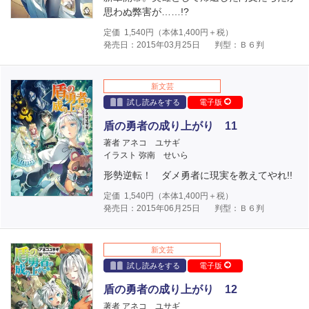
思わぬ弊害が……!?
定価
1,540
円（本体
1,400
円＋税）
発売日：2015年03月25日
判型：Ｂ６判
新文芸
試し読みをする
電子版
盾の勇者の成り上がり 11
著者 アネコ ユサギ
イラスト 弥南 せいら
形勢逆転！ ダメ勇者に現実を教えてやれ!!
定価
1,540
円（本体
1,400
円＋税）
発売日：2015年06月25日
判型：Ｂ６判
新文芸
試し読みをする
電子版
盾の勇者の成り上がり 12
著者 アネコ ユサギ