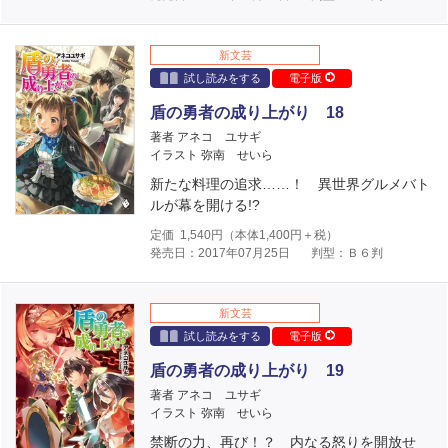
新文芸
試し読みをする
電子版
盾の勇者の成り上がり 18
著者 アネコ ユサギ
イラスト 弥南 せいら
新たな料理の追求……！ 異世界グルメバト
ルが幕を開ける!?
定価
1,540
円（本体
1,400
円＋税）
発売日：2017年07月25日
判型：Ｂ６判
新文芸
試し読みをする
電子版
盾の勇者の成り上がり 19
著者 アネコ ユサギ
イラスト 弥南 せいら
禁断の力、再び！？ 内なる怒りを開放せ