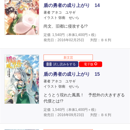
盾の勇者の成り上がり 14
著者 アネコ ユサギ
イラスト 弥南 せいら
尚文、旧都に侵攻する!?
定価
1,540
円（本体
1,400
円＋税）
発売日：2016年02月25日
判型：Ｂ６判
新文芸
試し読みをする
電子版
盾の勇者の成り上がり 15
著者 アネコ ユサギ
イラスト 弥南 せいら
とうとう現れた鳳凰！ 予想外の大きすぎる
代償とは!?
定価
1,540
円（本体
1,400
円＋税）
発売日：2016年09月23日
判型：Ｂ６判