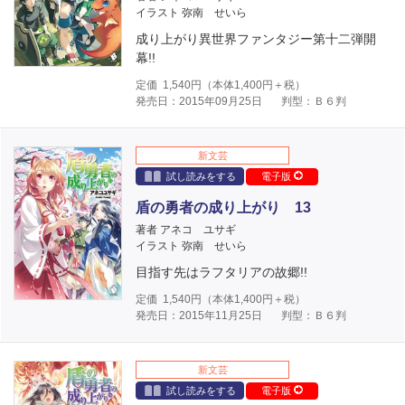
イラスト 弥南 せいら
成り上がり異世界ファンタジー第十二弾開
幕!!
定価
1,540
円（本体
1,400
円＋税）
発売日：2015年09月25日
判型：Ｂ６判
新文芸
試し読みをする
電子版
盾の勇者の成り上がり 13
著者 アネコ ユサギ
イラスト 弥南 せいら
目指す先はラフタリアの故郷!!
定価
1,540
円（本体
1,400
円＋税）
発売日：2015年11月25日
判型：Ｂ６判
新文芸
試し読みをする
電子版