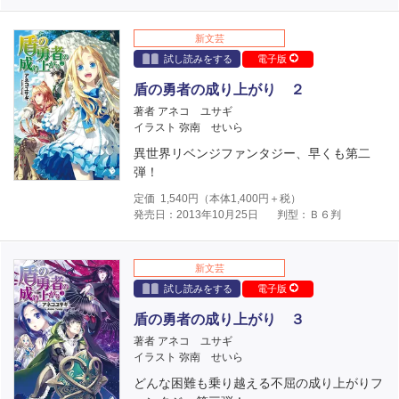
新文芸
試し読みをする
電子版
盾の勇者の成り上がり ２
著者 アネコ ユサギ
イラスト 弥南 せいら
異世界リベンジファンタジー、早くも第二
弾！
定価
1,540
円（本体
1,400
円＋税）
発売日：2013年10月25日
判型：Ｂ６判
新文芸
試し読みをする
電子版
盾の勇者の成り上がり ３
著者 アネコ ユサギ
イラスト 弥南 せいら
どんな困難も乗り越える不屈の成り上がりフ