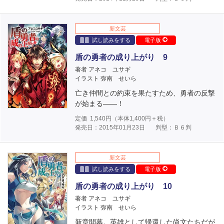
新文芸
試し読みをする
電子版
盾の勇者の成り上がり 9
著者 アネコ ユサギ
イラスト 弥南 せいら
亡き仲間との約束を果たすため、勇者の反撃
が始まる――！
定価
1,540
円（本体
1,400
円＋税）
発売日：2015年01月23日
判型：Ｂ６判
新文芸
試し読みをする
電子版
盾の勇者の成り上がり 10
著者 アネコ ユサギ
イラスト 弥南 せいら
新章開幕。英雄として帰還した尚文たちだが