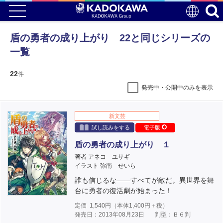
盾の勇者の成り上がり 22と同じシリーズの
一覧
22
件
発売中・公開中のみを表示
新文芸
試し読みをする
電子版
盾の勇者の成り上がり １
著者 アネコ ユサギ
イラスト 弥南 せいら
誰も信じるな――すべてが敵だ。異世界を舞
台に勇者の復活劇が始まった！
定価
1,540
円（本体
1,400
円＋税）
発売日：2013年08月23日
判型：Ｂ６判