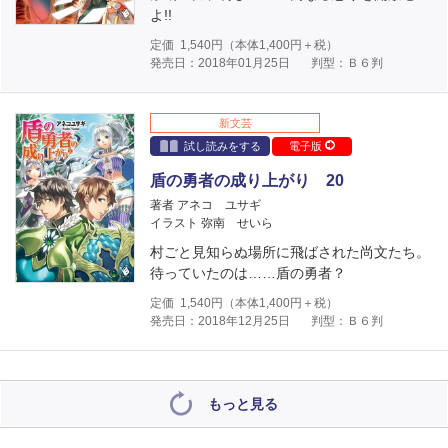
よ!!
定価
1,540
円（本体
1,400
円＋税）
発売日：2018年01月25日
判型：Ｂ６判
新文芸
試し読みをする
電子版
盾の勇者の成り上がり 20
著者 アネコ ユサギ
イラスト 弥南 せいら
村ごと見知らぬ場所に飛ばされた尚文たち。
待っていたのは……盾の勇者？
定価
1,540
円（本体
1,400
円＋税）
発売日：2018年12月25日
判型：Ｂ６判
もっと見る