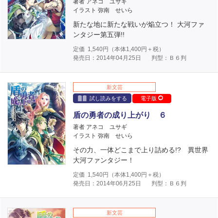
著者 アネコ ユサギ
イラスト 弥南 せいら
新たな地に新たな戦いが焔立つ！ 大河ファ
ンタジー第五弾!!
定価
1,540
円（本体
1,400
円＋税）
発売日：2014年04月25日
判型：Ｂ６判
新文芸
試し読みをする
電子版
盾の勇者の成り上がり ６
著者 アネコ ユサギ
イラスト 弥南 せいら
その力、一体どこまで上り詰める!? 異世界
大河ファンタジー！
定価
1,540
円（本体
1,400
円＋税）
発売日：2014年06月25日
判型：Ｂ６判
新文芸