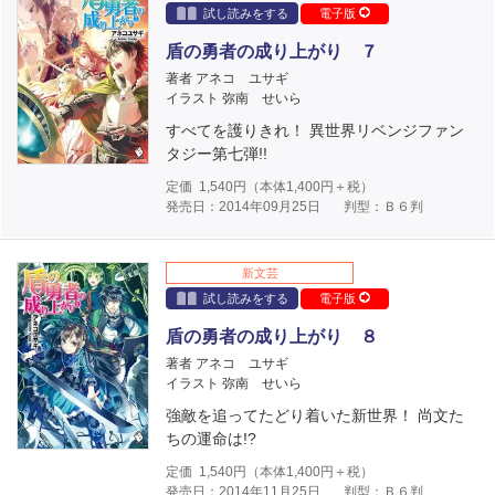
試し読みをする
電子版
盾の勇者の成り上がり ７
著者 アネコ ユサギ
イラスト 弥南 せいら
すべてを護りきれ！ 異世界リベンジファン
タジー第七弾!!
定価
1,540
円（本体
1,400
円＋税）
発売日：2014年09月25日
判型：Ｂ６判
新文芸
試し読みをする
電子版
盾の勇者の成り上がり ８
著者 アネコ ユサギ
イラスト 弥南 せいら
強敵を追ってたどり着いた新世界！ 尚文た
ちの運命は!?
定価
1,540
円（本体
1,400
円＋税）
発売日：2014年11月25日
判型：Ｂ６判