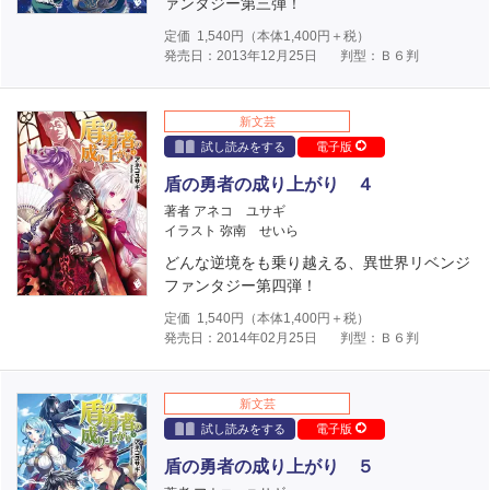
ァンタジー第三弾！
定価
1,540
円（本体
1,400
円＋税）
発売日：2013年12月25日
判型：Ｂ６判
新文芸
試し読みをする
電子版
盾の勇者の成り上がり ４
著者 アネコ ユサギ
イラスト 弥南 せいら
どんな逆境をも乗り越える、異世界リベンジ
ファンタジー第四弾！
定価
1,540
円（本体
1,400
円＋税）
発売日：2014年02月25日
判型：Ｂ６判
新文芸
試し読みをする
電子版
盾の勇者の成り上がり ５