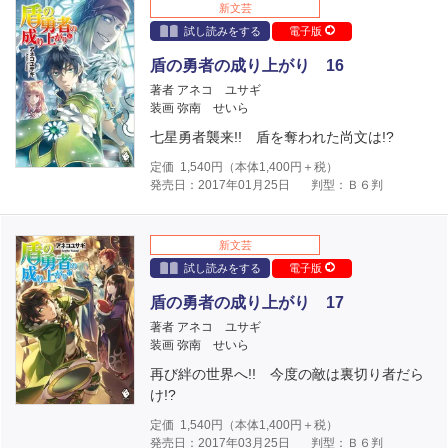
新文芸
試し読みをする
電子版
盾の勇者の成り上がり 16
著者 アネコ ユサギ
装画 弥南 せいら
七星勇者襲来!! 盾を奪われた尚文は!?
定価
1,540
円（本体
1,400
円＋税）
発売日：2017年01月25日
判型：Ｂ６判
新文芸
試し読みをする
電子版
盾の勇者の成り上がり 17
著者 アネコ ユサギ
装画 弥南 せいら
再び絆の世界へ!! 今度の敵は裏切り者だら
け!?
定価
1,540
円（本体
1,400
円＋税）
発売日：2017年03月25日
判型：Ｂ６判