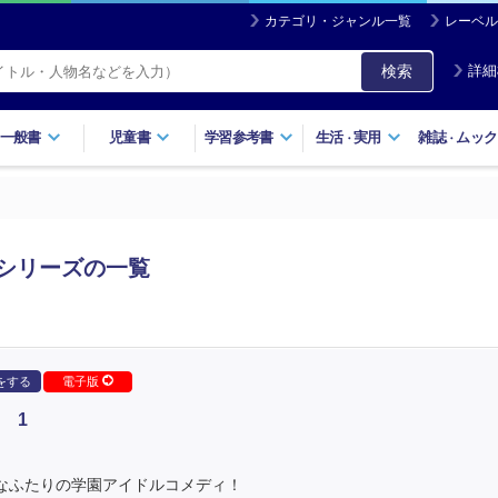
カテゴリ・ジャンル一覧
レーベル
検索
詳細
一般書
児童書
学習参考書
生活
実用
雑誌
ムック
・
・
シリーズの一覧
をする
電子版
 1
）なふたりの学園アイドルコメディ！