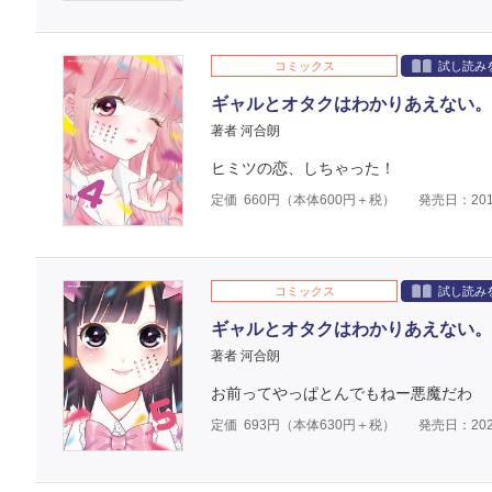
コミックス
試し読み
ギャルとオタクはわかりあえない。
著者 河合朗
ヒミツの恋、しちゃった！
定価
660
円（本体
600
円＋税）
発売日：201
コミックス
試し読み
ギャルとオタクはわかりあえない。
著者 河合朗
お前ってやっぱとんでもねー悪魔だわ
定価
693
円（本体
630
円＋税）
発売日：202