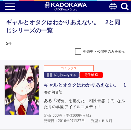
ギャルとオタクはわかりあえない。 2と同
じシリーズの一覧
5
件
発売中・公開中のみを表示
コミックス
試し読みをする
電子版
ギャルとオタクはわかりあえない。 1
著者 河合朗
ある「秘密」を抱えた、相性最悪（!?）なふ
たりの学園アイドルコメディ！
定価
660
円（本体
600
円＋税）
発売日：2016年07月27日
判型：Ｂ６判