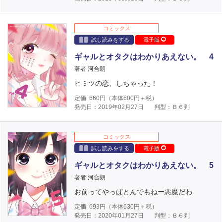
コミックス
試し読みをする
電子版
ギャルとオタクはわかりあえない。 4
著者 河合朗
ヒミツの恋、しちゃった！
定価
660
円（本体
600
円＋税）
発売日：2019年02月27日
判型：Ｂ６判
コミックス
試し読みをする
電子版
ギャルとオタクはわかりあえない。 5
著者 河合朗
お前ってやっぱとんでもねー悪魔だわ
定価
693
円（本体
630
円＋税）
発売日：2020年01月27日
判型：Ｂ６判