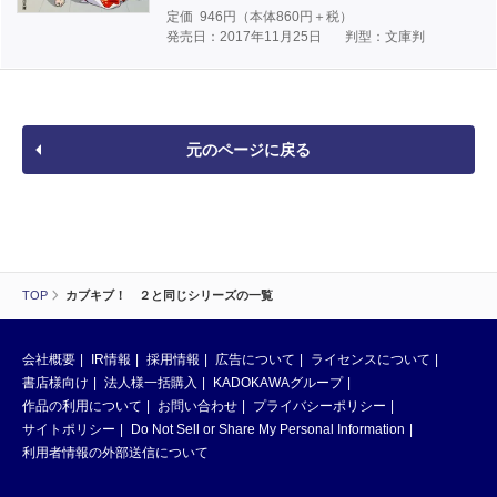
定価
946
円（本体
860
円＋税）
発売日：2017年11月25日
判型：文庫判
元のページに戻る
TOP
カブキブ！ ２と同じシリーズの一覧
会社概要
IR情報
採用情報
広告について
ライセンスについて
書店様向け
法人様一括購入
KADOKAWAグループ
作品の利用について
お問い合わせ
プライバシーポリシー
サイトポリシー
Do Not Sell or Share My Personal Information
利用者情報の外部送信について