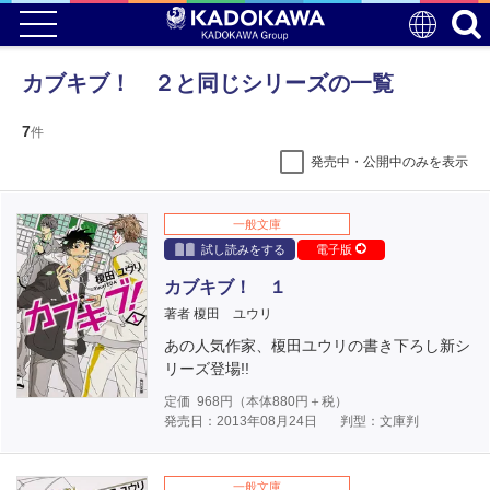
カブキブ！ ２と同じシリーズの一覧
7
件
発売中・公開中のみを表示
一般文庫
試し読みをする
電子版
カブキブ！ １
著者 榎田 ユウリ
あの人気作家、榎田ユウリの書き下ろし新シ
リーズ登場!!
定価
968
円（本体
880
円＋税）
発売日：2013年08月24日
判型：文庫判
一般文庫