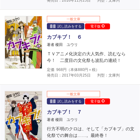
発売日：2016年11月25日
判型：文庫判
一般文庫
試し読みをする
電子版
カブキブ！ ６
著者 榎田 ユウリ
ＴＶアニメ化決定の大人気作、読むなら
今！ 二度目の文化祭も波乱の連続！
定価
968
円（本体
880
円＋税）
発売日：2017年03月25日
判型：文庫判
一般文庫
試し読みをする
電子版
カブキブ！ ７
著者 榎田 ユウリ
行方不明のクロは、そして「カブキブ」の文
化祭での舞台は……。最終巻！