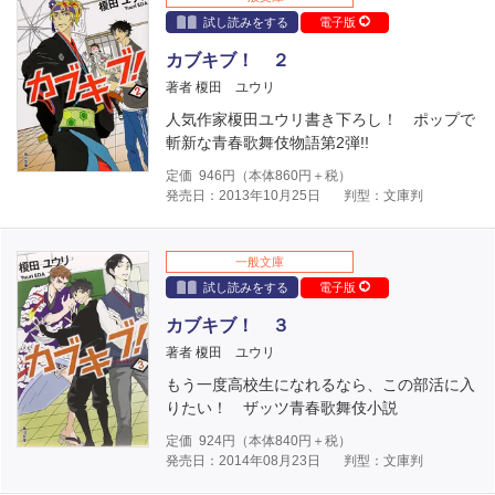
試し読みをする
電子版
カブキブ！ ２
著者 榎田 ユウリ
人気作家榎田ユウリ書き下ろし！ ポップで
斬新な青春歌舞伎物語第2弾!!
定価
946
円（本体
860
円＋税）
発売日：2013年10月25日
判型：文庫判
一般文庫
試し読みをする
電子版
カブキブ！ ３
著者 榎田 ユウリ
もう一度高校生になれるなら、この部活に入
りたい！ ザッツ青春歌舞伎小説
定価
924
円（本体
840
円＋税）
発売日：2014年08月23日
判型：文庫判