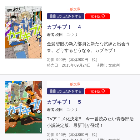
一般文庫
試し読みをする
電子版
カブキブ！ ４
著者 榎田 ユウリ
金髪碧眼の新入部員と新たな試練と出会う
春。どうするどうなる、カブキブ！
定価
990
円（本体
900
円＋税）
発売日：2015年09月24日
判型：文庫判
一般文庫
試し読みをする
電子版
カブキブ！ ５
著者 榎田 ユウリ
TVアニメ化決定!! 今一番読みたい青春部活
小説決定版、最新刊が登場！
定価
946
円（本体
860
円＋税）