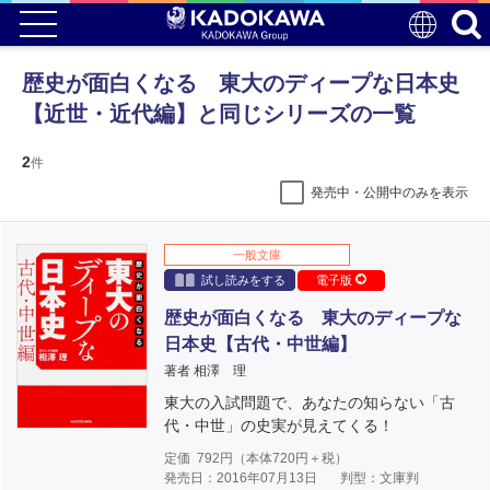
歴史が面白くなる 東大のディープな日本史
【近世・近代編】と同じシリーズの一覧
2
件
発売中・公開中のみを表示
一般文庫
試し読みをする
電子版
歴史が面白くなる 東大のディープな
日本史【古代・中世編】
著者 相澤 理
東大の入試問題で、あなたの知らない「古
代・中世」の史実が見えてくる！
定価
792
円（本体
720
円＋税）
発売日：2016年07月13日
判型：文庫判