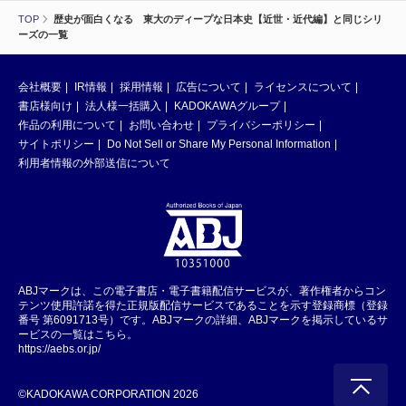
TOP
歴史が面白くなる 東大のディープな日本史【近世・近代編】と同じシリ
ーズの一覧
会社概要
IR情報
採用情報
広告について
ライセンスについて
書店様向け
法人様一括購入
KADOKAWAグループ
作品の利用について
お問い合わせ
プライバシーポリシー
サイトポリシー
Do Not Sell or Share My Personal Information
利用者情報の外部送信について
ABJマークは、この電子書店・電子書籍配信サービスが、著作権者からコン
テンツ使用許諾を得た正規版配信サービスであることを示す登録商標（登録
番号 第6091713号）です。ABJマークの詳細、ABJマークを掲示しているサ
ービスの一覧はこちら。
https://aebs.or.jp/
©KADOKAWA CORPORATION 2026