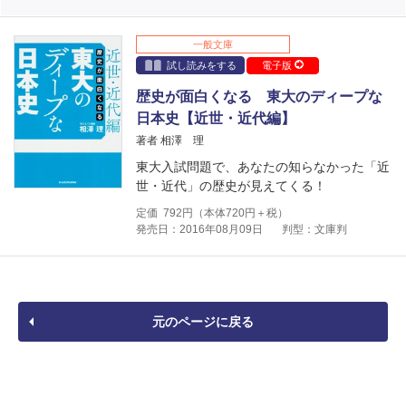
一般文庫
試し読みをする
電子版
歴史が面白くなる 東大のディープな
日本史【近世・近代編】
著者 相澤 理
東大入試問題で、あなたの知らなかった「近
世・近代」の歴史が見えてくる！
定価
792
円（本体
720
円＋税）
発売日：2016年08月09日
判型：文庫判
元のページに戻る