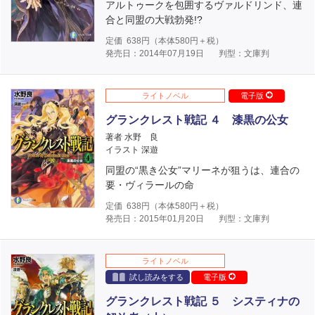
アルトゥークを包囲するヴァルドリンド、連
合と同盟の大戦勃発!?
定価
638
円（本体
580
円＋税）
発売日：2014年07月19日
判型：文庫判
ライトノベル
電子版
グランクレスト戦記 ４ 漆黒の公女
著者 水野 良
イラスト 深遊
同盟の“黒き公女”マリーネが狙うは、連合の
要・ヴィラールの命
定価
638
円（本体
580
円＋税）
発売日：2015年01月20日
判型：文庫判
ライトノベル
試し読みをする
電子版
グランクレスト戦記 ５ システィナの