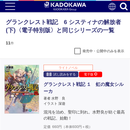
グランクレスト戦記 6 システィナの解放者
(下)〈電子特別版〉と同じシリーズの一覧
11
件
発売中・公開中のみを表示
ライトノベル
試し読みをする
電子版
グランクレスト戦記 １ 虹の魔女シル
ーカ
著者 水野 良
イラスト 深遊
混沌を治め、聖印に到れ。水野良が紡ぐ最高
の戦記、始動！
定価
660
円（本体
600
円＋税）