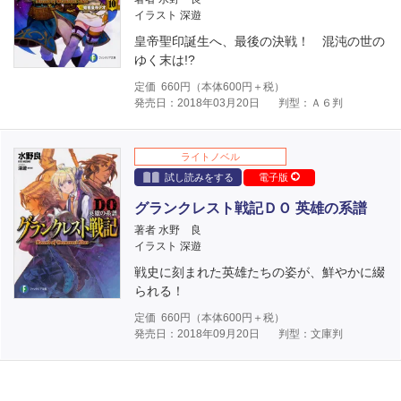
イラスト 深遊
皇帝聖印誕生へ、最後の決戦！ 混沌の世の
ゆく末は!?
定価
660
円（本体
600
円＋税）
発売日：2018年03月20日
判型：Ａ６判
ライトノベル
試し読みをする
電子版
グランクレスト戦記ＤＯ 英雄の系譜
著者 水野 良
イラスト 深遊
戦史に刻まれた英雄たちの姿が、鮮やかに綴
られる！
定価
660
円（本体
600
円＋税）
発売日：2018年09月20日
判型：文庫判