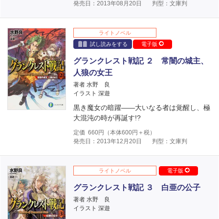
発売日：2013年08月20日
判型：文庫判
ライトノベル
試し読みをする
電子版
グランクレスト戦記 ２ 常闇の城主、
人狼の女王
著者 水野 良
イラスト 深遊
黒き魔女の暗躍――大いなる者は覚醒し、極
大混沌の時が再誕す!?
定価
660
円（本体
600
円＋税）
発売日：2013年12月20日
判型：文庫判
ライトノベル
電子版
グランクレスト戦記 ３ 白亜の公子
著者 水野 良
イラスト 深遊