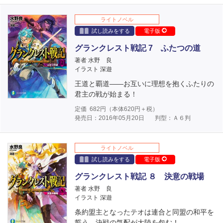
ライトノベル
試し読みをする
電子版
グランクレスト戦記 7 ふたつの道
著者 水野 良
イラスト 深遊
王道と覇道――お互いに理想を抱くふたりの
君主の戦が始まる！
定価
682
円（本体
620
円＋税）
発売日：2016年05月20日
判型：Ａ６判
ライトノベル
試し読みをする
電子版
グランクレスト戦記 ８ 決意の戦場
著者 水野 良
イラスト 深遊
条約盟主となったテオは連合と同盟の和平を
誓う。決戦の気配が大陸を包む！