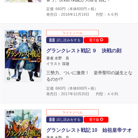
定価
660
円（本体
600
円＋税）
発売日：2016年11月19日
判型：Ａ６判
ライトノベル
試し読みをする
電子版
グランクレスト戦記 ９ 決戦の刻
著者 水野 良
イラスト 深遊
三勢力、ついに激突！ 皇帝聖印の誕生とな
るのか!?
定価
660
円（本体
600
円＋税）
発売日：2017年10月20日
判型：Ａ６判
ライトノベル
試し読みをする
電子版
グランクレスト戦記 10 始祖皇帝テオ
著者 水野 良