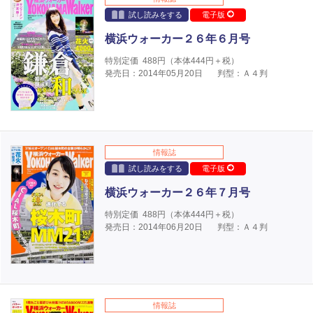
試し読みをする
電子版
横浜ウォーカー２６年６月号
特別定価
488
円（本体
444
円＋税）
発売日：2014年05月20日
判型：Ａ４判
情報誌
試し読みをする
電子版
横浜ウォーカー２６年７月号
特別定価
488
円（本体
444
円＋税）
発売日：2014年06月20日
判型：Ａ４判
情報誌