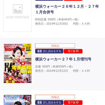
横浜ウォーカー２６年１２月・２７年
１月合併号
特別定価
509
円（本体
463
円＋税）
発売日：2014年11月20日
判型：Ａ４判
情報誌
試し読みをする
電子版
横浜ウォーカー２７年１月増刊号
定価
560
円（本体
509
円＋税）
発売日：2014年12月12日
判型：Ａ４判
情報誌
試し読みをする
電子版