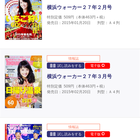
横浜ウォーカー２７年２月号
特別定価
509
円（本体
463
円＋税）
発売日：2015年01月20日
判型：Ａ４判
情報誌
試し読みをする
電子版
横浜ウォーカー２７年３月号
特別定価
509
円（本体
463
円＋税）
発売日：2015年02月20日
判型：Ａ４判
情報誌
試し読みをする
電子版