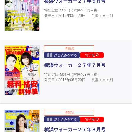
横浜ウォーカー２７年６月号
特別定価
509
円（本体
463
円＋税）
発売日：2015年05月20日
判型：Ａ４判
情報誌
試し読みをする
電子版
横浜ウォーカー２７年７月号
特別定価
509
円（本体
463
円＋税）
発売日：2015年06月20日
判型：Ａ４判
情報誌
試し読みをする
電子版
横浜ウォーカー２７年８月号