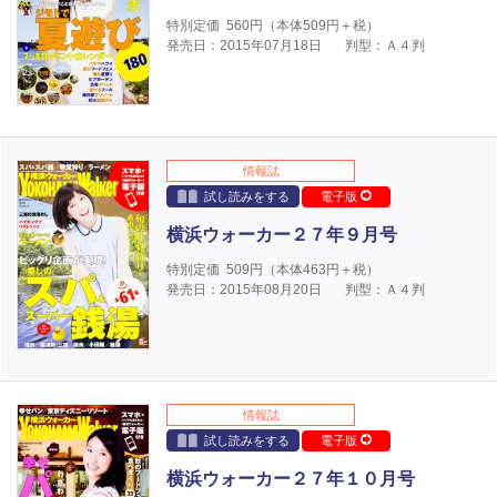
特別定価
560
円（本体
509
円＋税）
発売日：2015年07月18日
判型：Ａ４判
情報誌
試し読みをする
電子版
横浜ウォーカー２７年９月号
特別定価
509
円（本体
463
円＋税）
発売日：2015年08月20日
判型：Ａ４判
情報誌
試し読みをする
電子版
横浜ウォーカー２７年１０月号