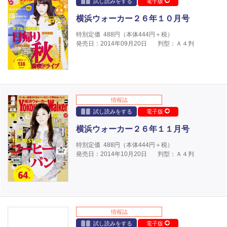
試し読みをする
電子版
横浜ウォーカー２６年１０月号
特別定価
488
円（本体
444
円＋税）
発売日：2014年09月20日
判型：Ａ４判
情報誌
試し読みをする
電子版
横浜ウォーカー２６年１１月号
特別定価
488
円（本体
444
円＋税）
発売日：2014年10月20日
判型：Ａ４判
情報誌
試し読みをする
電子版