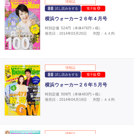
情報誌
試し読みをする
電子版
横浜ウォーカー２６年４月号
特別定価
524
円（本体
476
円＋税）
発売日：2014年03月20日
判型：Ａ４判
情報誌
試し読みをする
電子版
横浜ウォーカー２６年５月号
特別定価
509
円（本体
463
円＋税）
発売日：2014年04月19日
判型：Ａ４判
情報誌