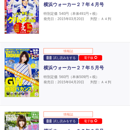
横浜ウォーカー２７年４月号
特別定価
540
円（本体
491
円＋税）
発売日：2015年03月20日
判型：Ａ４判
情報誌
試し読みをする
電子版
横浜ウォーカー２７年５月号
特別定価
560
円（本体
509
円＋税）
発売日：2015年04月20日
判型：Ａ４判
情報誌
試し読みをする
電子版