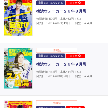
試し読みをする
電子版
横浜ウォーカー２６年８月号
特別定価
509
円（本体
463
円＋税）
発売日：2014年07月19日
判型：Ａ４判
情報誌
試し読みをする
電子版
横浜ウォーカー２６年９月号
特別定価
488
円（本体
444
円＋税）
発売日：2014年08月20日
判型：Ａ４判
情報誌