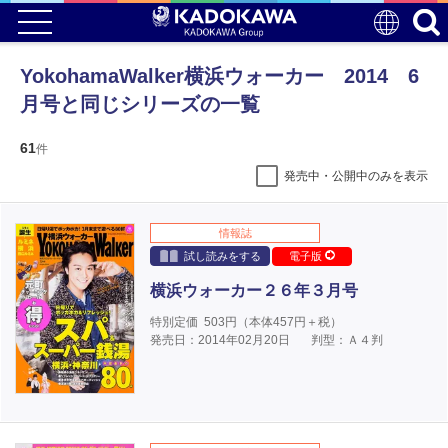
YokohamaWalker横浜ウォーカー 2014 6
月号と同じシリーズの一覧
61
件
発売中・公開中のみを表示
情報誌
試し読みをする
電子版
横浜ウォーカー２６年３月号
特別定価
503
円（本体
457
円＋税）
発売日：2014年02月20日
判型：Ａ４判