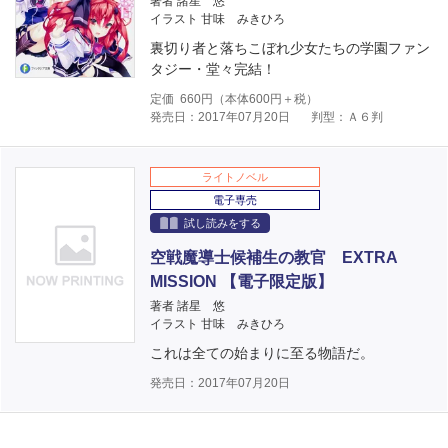
著者 諸星 悠
イラスト 甘味 みきひろ
裏切り者と落ちこぼれ少女たちの学園ファン
タジー・堂々完結！
定価
660
円（本体
600
円＋税）
発売日：2017年07月20日
判型：Ａ６判
ライトノベル
電子専売
試し読みをする
空戦魔導士候補生の教官 EXTRA
MISSION 【電子限定版】
著者 諸星 悠
イラスト 甘味 みきひろ
これは全ての始まりに至る物語だ。
発売日：2017年07月20日