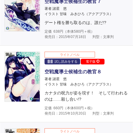
空戦魔導士候補生の教官７
著者 諸星 悠
イラスト 甘味 みきひろ（アクアプラス）
デート権を勝ち取るのは、誰だ!?
定価
638
円（本体
580
円＋税）
発売日：2015年07月18日
判型：文庫判
ライトノベル
試し読みをする
電子版
空戦魔導士候補生の教官８
著者 諸星 悠
イラスト 甘味 みきひろ（アクアプラス）
カナタの呪力が姿を現す！ そして行われる
のは……殺し合い!?
定価
660
円（本体
600
円＋税）
発売日：2015年10月20日
判型：文庫判
ライトノベル