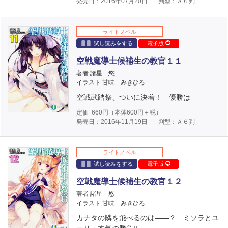
発売日：2016年07月20日
判型：Ａ６判
ライトノベル
試し読みをする
電子版
空戦魔導士候補生の教官１１
著者 諸星 悠
イラスト 甘味 みきひろ
空戦武踏祭、ついに決着！ 優勝は――
定価
660
円（本体
600
円＋税）
発売日：2016年11月19日
判型：Ａ６判
ライトノベル
試し読みをする
電子版
空戦魔導士候補生の教官１２
著者 諸星 悠
イラスト 甘味 みきひろ
カナタの隣を飛べるのは――？ ミソラとユ