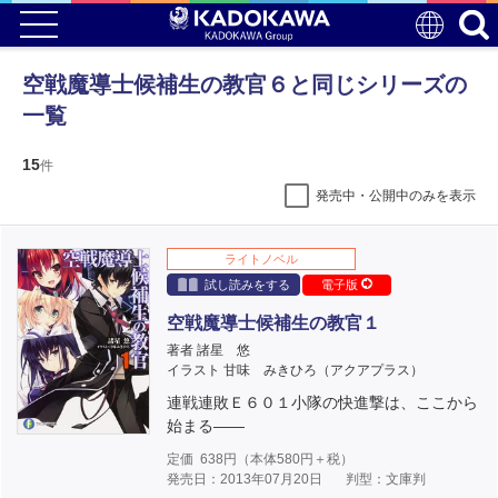
空戦魔導士候補生の教官６と同じシリーズの
一覧
15
件
発売中・公開中のみを表示
ライトノベル
試し読みをする
電子版
空戦魔導士候補生の教官１
著者 諸星 悠
イラスト 甘味 みきひろ（アクアプラス）
連戦連敗Ｅ６０１小隊の快進撃は、ここから
始まる――
定価
638
円（本体
580
円＋税）
発売日：2013年07月20日
判型：文庫判