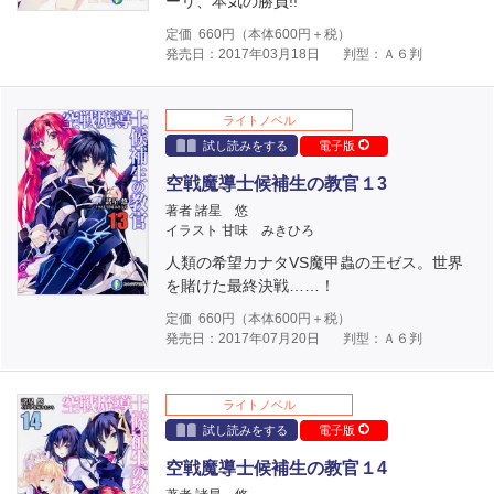
ーリ、本気の勝負!!
定価
660
円（本体
600
円＋税）
発売日：2017年03月18日
判型：Ａ６判
ライトノベル
試し読みをする
電子版
空戦魔導士候補生の教官１3
著者 諸星 悠
イラスト 甘味 みきひろ
人類の希望カナタVS魔甲蟲の王ゼス。世界
を賭けた最終決戦……！
定価
660
円（本体
600
円＋税）
発売日：2017年07月20日
判型：Ａ６判
ライトノベル
試し読みをする
電子版
空戦魔導士候補生の教官１4