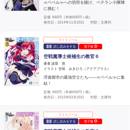
≪ベベル≫への切符を賭け、ベテラン小隊陣
に挑む！
定価
660
円（本体
600
円＋税）
発売日：2014年11月20日
判型：文庫判
ライトノベル
試し読みをする
電子版
空戦魔導士候補生の教官６
著者 諸星 悠
イラスト 甘味 みきひろ（アクアプラス）
浮遊都市の最強空士たち――≪ベベル≫に集
結！
定価
660
円（本体
600
円＋税）
発売日：2015年03月20日
判型：文庫判
ライトノベル
試し読みをする
電子版