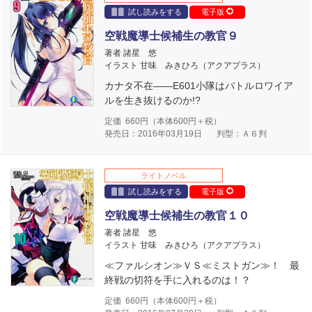
試し読みをする
電子版
空戦魔導士候補生の教官９
著者 諸星 悠
イラスト 甘味 みきひろ（アクアプラス）
カナタ不在――E601小隊はバトルロワイア
ルを生き抜けるのか!?
定価
660
円（本体
600
円＋税）
発売日：2016年03月19日
判型：Ａ６判
ライトノベル
試し読みをする
電子版
空戦魔導士候補生の教官１０
著者 諸星 悠
イラスト 甘味 みきひろ（アクアプラス）
≪ファルシオン≫ＶＳ≪ミストガン≫！ 最
終戦の切符を手に入れるのは！？
定価
660
円（本体
600
円＋税）