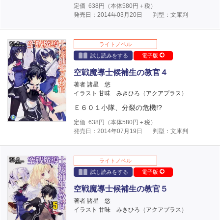
定価
638
円（本体
580
円＋税）
発売日：2014年03月20日
判型：文庫判
ライトノベル
試し読みをする
電子版
空戦魔導士候補生の教官４
著者 諸星 悠
イラスト 甘味 みきひろ（アクアプラス）
Ｅ６０１小隊、分裂の危機!?
定価
638
円（本体
580
円＋税）
発売日：2014年07月19日
判型：文庫判
ライトノベル
試し読みをする
電子版
空戦魔導士候補生の教官５
著者 諸星 悠
イラスト 甘味 みきひろ（アクアプラス）