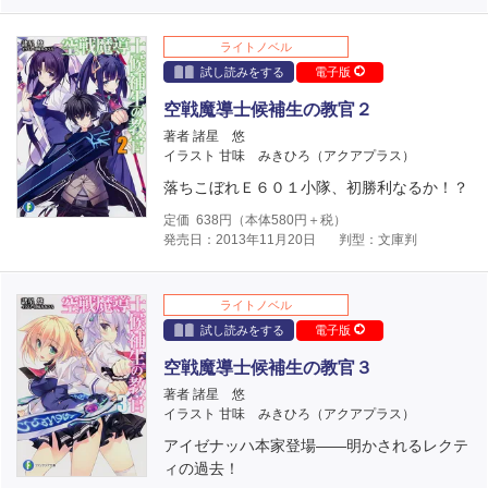
ライトノベル
試し読みをする
電子版
空戦魔導士候補生の教官２
著者 諸星 悠
イラスト 甘味 みきひろ（アクアプラス）
落ちこぼれＥ６０１小隊、初勝利なるか！？
定価
638
円（本体
580
円＋税）
発売日：2013年11月20日
判型：文庫判
ライトノベル
試し読みをする
電子版
空戦魔導士候補生の教官３
著者 諸星 悠
イラスト 甘味 みきひろ（アクアプラス）
アイゼナッハ本家登場――明かされるレクテ
ィの過去！