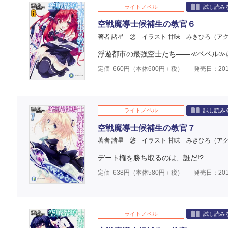
ライトノベル
試し読み
空戦魔導士候補生の教官６
著者 諸星 悠
イラスト 甘味 みきひろ（ア
浮遊都市の最強空士たち――≪ベベル≫
定価
660
円（本体
600
円＋税）
発売日：201
ライトノベル
試し読み
空戦魔導士候補生の教官７
著者 諸星 悠
イラスト 甘味 みきひろ（ア
デート権を勝ち取るのは、誰だ!?
定価
638
円（本体
580
円＋税）
発売日：201
ライトノベル
試し読み