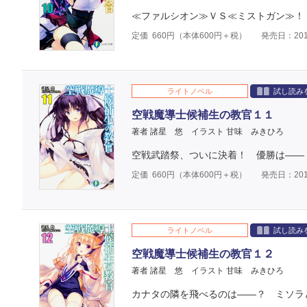
≪ファルシオン≫ＶＳ≪ミストガン≫！
定価
660
円（本体
600
円＋税）
発売日：201
ライトノベル
試し読み
空戦魔導士候補生の教官１１
著者 諸星 悠
イラスト 甘味 みきひろ
空戦武踏祭、ついに決着！ 優勝は――
定価
660
円（本体
600
円＋税）
発売日：201
ライトノベル
試し読み
空戦魔導士候補生の教官１２
著者 諸星 悠
イラスト 甘味 みきひろ
カナタの隣を飛べるのは――？ ミソラと