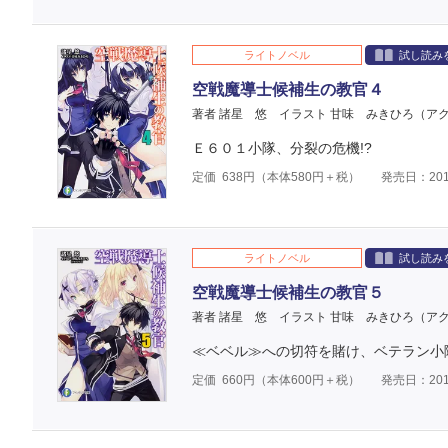
ライトノベル
試し読み
空戦魔導士候補生の教官４
著者 諸星 悠
イラスト 甘味 みきひろ（ア
Ｅ６０１小隊、分裂の危機!?
定価
638
円（本体
580
円＋税）
発売日：201
ライトノベル
試し読み
空戦魔導士候補生の教官５
著者 諸星 悠
イラスト 甘味 みきひろ（ア
≪ベベル≫への切符を賭け、ベテラン小
定価
660
円（本体
600
円＋税）
発売日：201