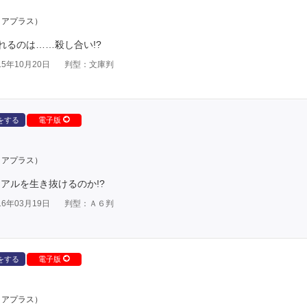
クアプラス）
るのは……殺し合い!?
5年10月20日
判型：文庫判
をする
電子版
クアプラス）
アルを生き抜けるのか!?
6年03月19日
判型：Ａ６判
をする
電子版
クアプラス）