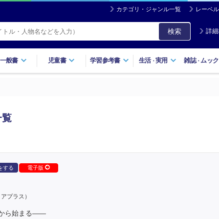
カテゴリ・ジャンル一覧
レーベル
検索
詳細
一般書
児童書
学習参考書
生活
実用
雑誌
ムック
・
・
一覧
をする
電子版
クアプラス）
から始まる――