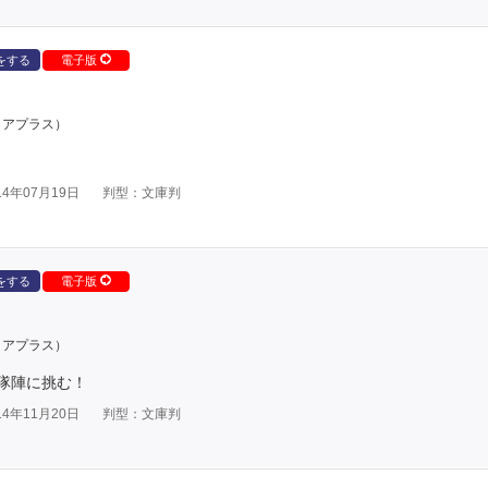
をする
電子版
クアプラス）
4年07月19日
判型：文庫判
をする
電子版
クアプラス）
隊陣に挑む！
4年11月20日
判型：文庫判