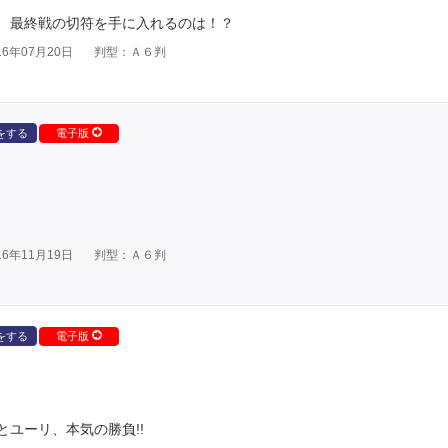
 最終戦の切符を手に入れるのは！？
6年07月20日
判型：Ａ６判
をする
電子版
6年11月19日
判型：Ａ６判
をする
電子版
ユーリ、本気の勝負!!