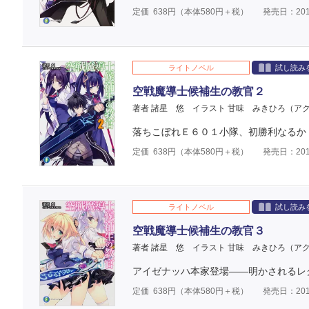
定価
638
円（本体
580
円＋税）
発売日：201
ライトノベル
試し読み
空戦魔導士候補生の教官２
著者 諸星 悠
イラスト 甘味 みきひろ（ア
落ちこぼれＥ６０１小隊、初勝利なるか
定価
638
円（本体
580
円＋税）
発売日：201
ライトノベル
試し読み
空戦魔導士候補生の教官３
著者 諸星 悠
イラスト 甘味 みきひろ（ア
アイゼナッハ本家登場――明かされるレ
定価
638
円（本体
580
円＋税）
発売日：201