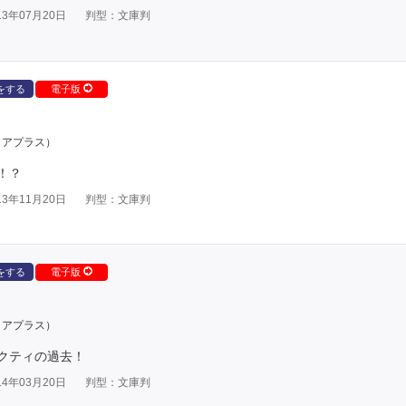
3年07月20日
判型：文庫判
をする
電子版
クアプラス）
！？
3年11月20日
判型：文庫判
をする
電子版
クアプラス）
クティの過去！
4年03月20日
判型：文庫判