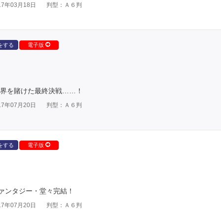
7年03月18日
判型：Ａ６判
をする
電子版
世界を賭けた最終決戦……！
7年07月20日
判型：Ａ６判
をする
電子版
ァンタジー・堂々完結！
7年07月20日
判型：Ａ６判