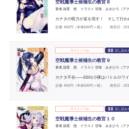
空戦魔導士候補生の教官８
著者 諸星 悠
イラスト 甘味 みきひろ（ア
カナタの呪力が姿を現す！ そして行われ
定価
660
円（本体
600
円＋税）
発売日：201
ライトノベル
試し読み
空戦魔導士候補生の教官９
著者 諸星 悠
イラスト 甘味 みきひろ（ア
カナタ不在――E601小隊はバトルロワイ
定価
660
円（本体
600
円＋税）
発売日：201
ライトノベル
試し読み
空戦魔導士候補生の教官１０
著者 諸星 悠
イラスト 甘味 みきひろ（ア