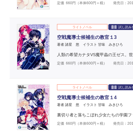
定価
660
円（本体
600
円＋税）
発売日：201
ライトノベル
試し読み
空戦魔導士候補生の教官１3
著者 諸星 悠
イラスト 甘味 みきひろ
人類の希望カナタVS魔甲蟲の王ゼス。
定価
660
円（本体
600
円＋税）
発売日：201
ライトノベル
試し読み
空戦魔導士候補生の教官１4
著者 諸星 悠
イラスト 甘味 みきひろ
裏切り者と落ちこぼれ少女たちの学園フ
定価
660
円（本体
600
円＋税）
発売日：201