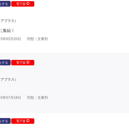
をする
電子版
クアプラス）
に集結！
5年03月20日
判型：文庫判
をする
電子版
クアプラス）
5年07月18日
判型：文庫判
をする
電子版