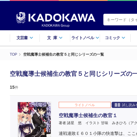
文芸書
文庫
ライトノベル
コミック
TOP
空戦魔導士候補生の教官５と同じシリーズの一覧
空戦魔導士候補生の教官５と同じシリーズの
15
件
ライトノベル
試し読み
空戦魔導士候補生の教官１
著者 諸星 悠
イラスト 甘味 みきひろ（ア
連戦連敗Ｅ６０１小隊の快進撃は、ここ