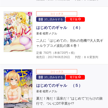
コミックス
試し読みをする
電子版
はじめてのギャル （４）
著者 植野メグル
二人に「はじめての」別れの危機!?大人気ギ
ャルラブコメ波乱の第４巻！
定価
792
円（本体
720
円＋税）
発売日：2017年06月26日
判型：Ｂ６変形判
コミックス
試し読みをする
電子版
はじめてのギャル （５）
著者 植野メグル
夏だ！海だ！温泉だ！“はじめて”だらけの旅
行で、ついにDT卒業か!?