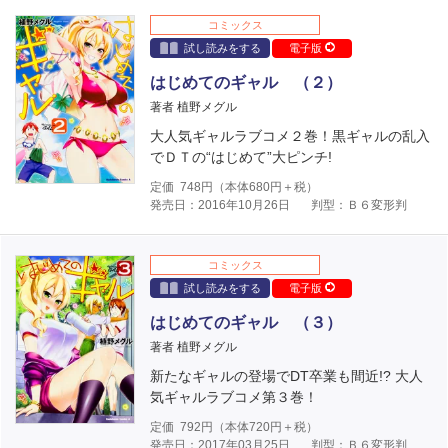
コミックス
試し読みをする
電子版
はじめてのギャル （２）
著者 植野メグル
大人気ギャルラブコメ２巻！黒ギャルの乱入
でＤＴの“はじめて”大ピンチ!
定価
748
円（本体
680
円＋税）
発売日：2016年10月26日
判型：Ｂ６変形判
コミックス
試し読みをする
電子版
はじめてのギャル （３）
著者 植野メグル
新たなギャルの登場でDT卒業も間近!? 大人
気ギャルラブコメ第３巻！
定価
792
円（本体
720
円＋税）
発売日：2017年03月25日
判型：Ｂ６変形判