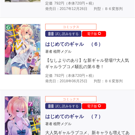
定価
792
円（本体
720
円＋税）
発売日：2017年12月26日
判型：Ｂ６変形判
コミックス
試し読みをする
電子版
はじめてのギャル （６）
著者 植野メグル
【なしよりのあり】な新ギャル登場!?大人気
ギャルラブコメ騒乱の第６巻！
定価
792
円（本体
720
円＋税）
発売日：2018年06月25日
判型：Ｂ６変形判
コミックス
試し読みをする
電子版
はじめてのギャル （７）
著者 植野メグル
大人気ギャルラブコメ、新キャラも増えてあ