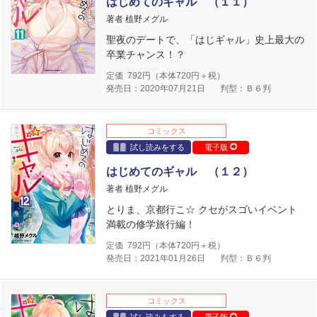
はじめてのギャル （１１）
著者 植野メグル
聖夜のデートで、「はじギャル」史上最大の
卒業チャンス！？
定価
792
円（本体
720
円＋税）
発売日：2020年07月21日
判型：Ｂ６判
コミックス
試し読みをする
電子版
はじめてのギャル （１２）
著者 植野メグル
とりま、京都行こ☆ クセがスゴいイベント
満載の修学旅行編！
定価
792
円（本体
720
円＋税）
発売日：2021年01月26日
判型：Ｂ６判
コミックス