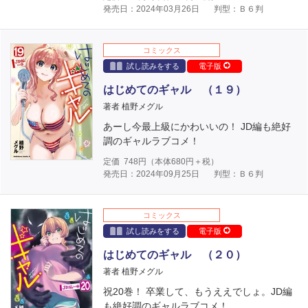
発売日：2024年03月26日
判型：Ｂ６判
コミックス
試し読みをする
電子版
はじめてのギャル （１９）
著者 植野メグル
あーし今最上級にかわいいの！ JD編も絶好
調のギャルラブコメ！
定価
748
円（本体
680
円＋税）
発売日：2024年09月25日
判型：Ｂ６判
コミックス
試し読みをする
電子版
はじめてのギャル （２０）
著者 植野メグル
祝20巻！ 卒業して、もうええでしょ。JD編
も絶好調のギャルラブコメ！