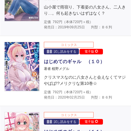
山小屋で雨宿り、下着姿の八女さん、二人き
り…。何も起きないはずはなく？
定価
792
円（本体
720
円＋税）
発売日：2019年09月25日
判型：Ｂ６判
コミックス
試し読みをする
電子版
はじめてのギャル （１０）
著者 植野メグル
クリスマスなのに八女さんと会えなくてマジ
やばば!?メリクリな第10巻☆
定価
792
円（本体
720
円＋税）
発売日：2020年02月25日
判型：Ｂ６判
コミックス
試し読みをする
電子版