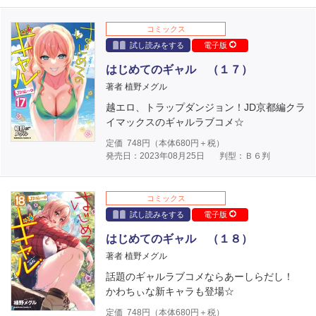
コミックス
試し読みをする
電子版
はじめてのギャル （１７）
著者 植野メグル
越エロ、トラップダンジョン！JD京都編クラ
イマックスのギャルラブコメ☆
定価
748
円（本体
680
円＋税）
発売日：2023年08月25日
判型：Ｂ６判
コミックス
試し読みをする
電子版
はじめてのギャル （１８）
著者 植野メグル
話題のギャルラブコメならあーしらだし！
かわちぃな新キャラも登場☆
定価
748
円（本体
680
円＋税）