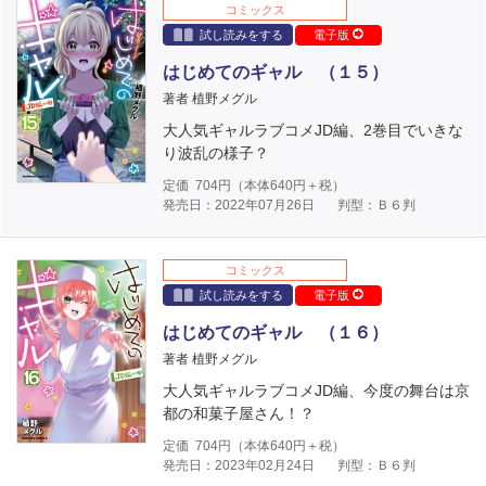
コミックス
試し読みをする
電子版
はじめてのギャル （１５）
著者 植野メグル
大人気ギャルラブコメJD編、2巻目でいきな
り波乱の様子？
定価
704
円（本体
640
円＋税）
発売日：2022年07月26日
判型：Ｂ６判
コミックス
試し読みをする
電子版
はじめてのギャル （１６）
著者 植野メグル
大人気ギャルラブコメJD編、今度の舞台は京
都の和菓子屋さん！？
定価
704
円（本体
640
円＋税）
発売日：2023年02月24日
判型：Ｂ６判