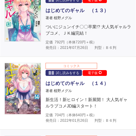
試し読みをする
電子版
はじめてのギャル （１３）
著者 植野メグル
ついにジュンイチ〇〇卒業!? 大人気ギャルラ
ブコメ、ＪＫ編完結！
定価
792
円（本体
720
円＋税）
発売日：2021年07月26日
判型：Ｂ６判
コミックス
試し読みをする
電子版
はじめてのギャル （１４）
著者 植野メグル
新生活！新ヒロイン！新展開！ 大人気ギャ
ルラブコメJD編スタート！
定価
704
円（本体
640
円＋税）
発売日：2022年01月26日
判型：Ｂ６判