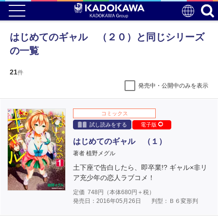
はじめてのギャル （２０）と同じシリーズ
の一覧
21
件
発売中・公開中のみを表示
コミックス
試し読みをする
電子版
はじめてのギャル （１）
著者 植野メグル
土下座で告白したら、即卒業!? ギャル×非リ
ア充少年の恋人ラブコメ！
定価
748
円（本体
680
円＋税）
発売日：2016年05月26日
判型：Ｂ６変形判