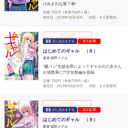
げみざわな第７巻!
定価
792
円（本体
720
円＋税）
発売日：2018年10月26日
判型：Ｂ６変形判
コミックス
試し読みをする
電子版
はじめてのギャル （８）
著者 植野メグル
“嫌パン”生徒会長によってギャルの八女さん
が清楚系に!?文化祭編を収録
定価
792
円（本体
720
円＋税）
発売日：2019年03月25日
判型：Ｂ６変形判
コミックス
試し読みをする
電子版
はじめてのギャル （９）
著者 植野メグル