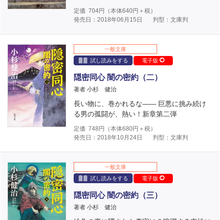
定価
704
円（本体
640
円＋税）
発売日：2018年06月15日
判型：文庫判
一般文庫
試し読みをする
電子版
隠密同心 闇の密約（二）
著者 小杉 健治
長い物に、巻かれるな―― 巨悪に挑み続け
る男の孤闘が、熱い！新章第二弾
定価
748
円（本体
680
円＋税）
発売日：2018年10月24日
判型：文庫判
一般文庫
試し読みをする
電子版
隠密同心 闇の密約（三）
著者 小杉 健治