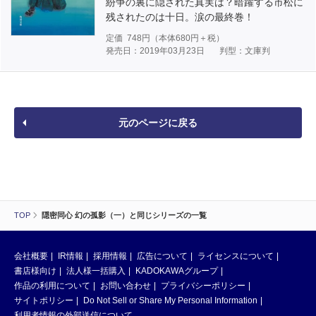
紛争の裏に隠された真実は？暗躍する市松に
残されたのは十日。涙の最終巻！
定価
748
円（本体
680
円＋税）
発売日：2019年03月23日
判型：文庫判
元のページに戻る
TOP
隠密同心 幻の孤影（一）と同じシリーズの一覧
会社概要
IR情報
採用情報
広告について
ライセンスについて
書店様向け
法人様一括購入
KADOKAWAグループ
作品の利用について
お問い合わせ
プライバシーポリシー
サイトポリシー
Do Not Sell or Share My Personal Information
利用者情報の外部送信について