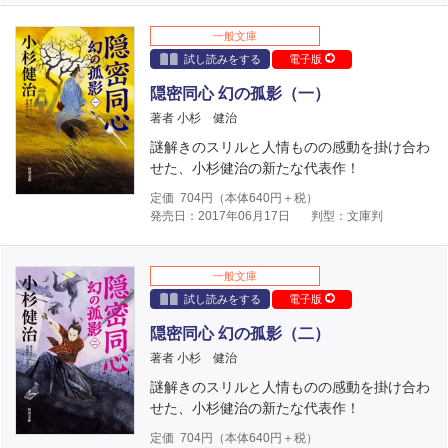
一般文庫
試し読みをする
電子版
隠密同心 幻の孤影（一）
著者 小杉 健治
謎解きのスリルと人情ものの感動を掛け合わ
せた、小杉健治の新たな代表作！
定価
704
円（本体
640
円＋税）
発売日：2017年06月17日
判型：文庫判
一般文庫
試し読みをする
電子版
隠密同心 幻の孤影（二）
著者 小杉 健治
謎解きのスリルと人情ものの感動を掛け合わ
せた、小杉健治の新たな代表作！
定価
704
円（本体
640
円＋税）