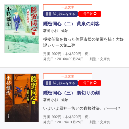
一般文庫
試し読みをする
電子版
隠密同心（二） 黄泉の刺客
著者 小杉 健治
極秘任務を負った佐原市松の暗躍を描く大好
評シリーズ第二弾!
定価
902
円（本体
820
円＋税）
発売日：2016年09月24日
判型：文庫判
一般文庫
試し読みをする
電子版
隠密同心（三） 裏切りの剣
著者 小杉 健治
いよいよ風神一族との直接対決、か――!？
定価
902
円（本体
820
円＋税）
発売日：2017年01月25日
判型：文庫判