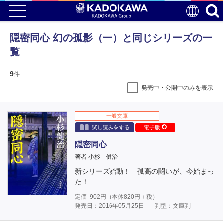
隠密同心 幻の孤影（一）と同じシリーズの一
覧
9
件
発売中・公開中のみを表示
一般文庫
試し読みをする
電子版
隠密同心
著者 小杉 健治
新シリーズ始動！ 孤高の闘いが、今始まっ
た！
定価
902
円（本体
820
円＋税）
発売日：2016年05月25日
判型：文庫判