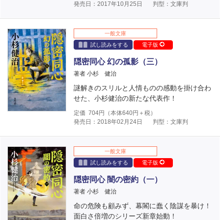
発売日：2017年10月25日
判型：文庫判
一般文庫
試し読みをする
電子版
隠密同心 幻の孤影（三）
著者 小杉 健治
謎解きのスリルと人情ものの感動を掛け合わ
せた、小杉健治の新たな代表作！
定価
704
円（本体
640
円＋税）
発売日：2018年02月24日
判型：文庫判
一般文庫
試し読みをする
電子版
隠密同心 闇の密約（一）
著者 小杉 健治
命の危険も顧みず、幕閣に蠢く陰謀を暴け！
面白さ倍増のシリーズ新章始動！