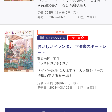
ハッピーエンドのその後も続く幸せな食卓！
★待望の書き下ろし４編収録★
定価
704
円（本体
640
円＋税）
発売日：2022年06月15日
判型：文庫判
一般文庫
試し読みをする
電子版
おいしいベランダ。 亜潟家のポートレ
ート
著者 竹岡 葉月
イラスト おかざきおか
ベイビー誕生に大慌て!? 大人気シリーズ、
待望の第２弾番外編！
定価
726
円（本体
660
円＋税）
発売日：2023年08月12日
判型：文庫判