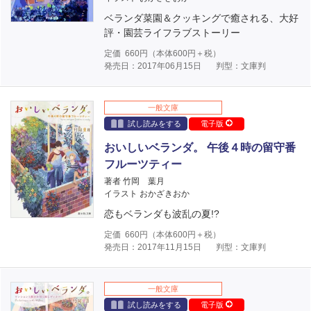
ベランダ菜園＆クッキングで癒される、大好
評・園芸ライフラブストーリー
定価
660
円（本体
600
円＋税）
発売日：2017年06月15日
判型：文庫判
一般文庫
試し読みをする
電子版
おいしいベランダ。 午後４時の留守番
フルーツティー
著者 竹岡 葉月
イラスト おかざきおか
恋もベランダも波乱の夏!?
定価
660
円（本体
600
円＋税）
発売日：2017年11月15日
判型：文庫判
一般文庫
試し読みをする
電子版