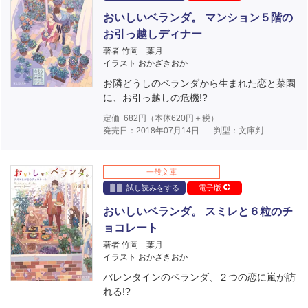
おいしいベランダ。 マンション５階の
お引っ越しディナー
著者 竹岡 葉月
イラスト おかざきおか
お隣どうしのベランダから生まれた恋と菜園
に、お引っ越しの危機!?
定価
682
円（本体
620
円＋税）
発売日：2018年07月14日
判型：文庫判
一般文庫
試し読みをする
電子版
おいしいベランダ。 スミレと６粒のチ
ョコレート
著者 竹岡 葉月
イラスト おかざきおか
バレンタインのベランダ、２つの恋に嵐が訪
れる!?