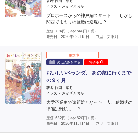
著者 竹岡 葉月
イラスト おかざきおか
プロポーズからの神戸編スタート！ しかし
関西でまもりの就活は逆境に!?
定価
704
円（本体
640
円＋税）
発売日：2020年02月15日
判型：文庫判
一般文庫
試し読みをする
電子版
おいしいベランダ。 あの家に行くまで
の９ヶ月
著者 竹岡 葉月
イラスト おかざきおか
大学卒業まで遠距離となった二人。結婚式の
準備は難航し…!?
定価
682
円（本体
620
円＋税）
発売日：2020年11月14日
判型：文庫判