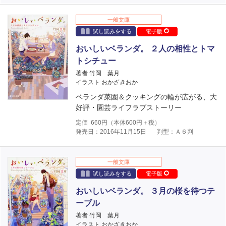
一般文庫
試し読みをする
電子版
おいしいベランダ。 ２人の相性とトマ
トシチュー
著者 竹岡 葉月
イラスト おかざきおか
ベランダ菜園＆クッキングの輪が広がる、大
好評・園芸ライフラブストーリー
定価
660
円（本体
600
円＋税）
発売日：2016年11月15日
判型：Ａ６判
一般文庫
試し読みをする
電子版
おいしいベランダ。 ３月の桜を待つテ
ーブル
著者 竹岡 葉月
イラスト おかざきおか