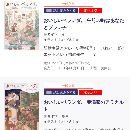
一般文庫
試し読みをする
電子版
おいしいベランダ。 午前10時はあなた
とブランチ
著者 竹岡 葉月
イラスト おかざきおか
新婚生活とおいしい手料理！ けれど、ダイ
エットという強敵発生――!?
定価
682
円（本体
620
円＋税）
発売日：2021年06月15日
判型：文庫判
一般文庫
試し読みをする
電子版
おいしいベランダ。 亜潟家のアラカル
ト
著者 竹岡 葉月
イラスト おかざきおか