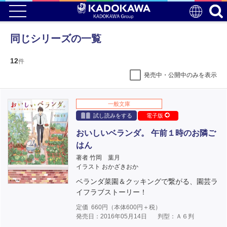
同じシリーズの一覧
12
件
発売中・公開中のみを表示
一般文庫
試し読みをする
電子版
おいしいベランダ。 午前１時のお隣ご
はん
著者 竹岡 葉月
イラスト おかざきおか
ベランダ菜園＆クッキングで繋がる、園芸ラ
イフラブストーリー！
定価
660
円（本体
600
円＋税）
発売日：2016年05月14日
判型：Ａ６判