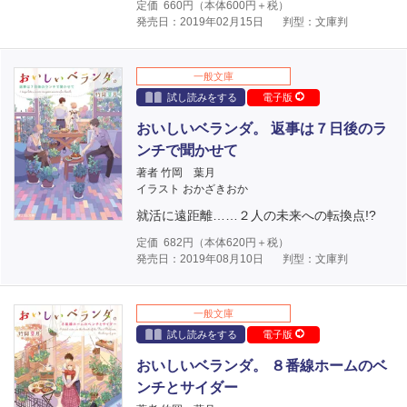
定価
660
円（本体
600
円＋税）
発売日：2019年02月15日
判型：文庫判
一般文庫
試し読みをする
電子版
おいしいベランダ。 返事は７日後のラ
ンチで聞かせて
著者 竹岡 葉月
イラスト おかざきおか
就活に遠距離……２人の未来への転換点!?
定価
682
円（本体
620
円＋税）
発売日：2019年08月10日
判型：文庫判
一般文庫
試し読みをする
電子版
おいしいベランダ。 ８番線ホームのベ
ンチとサイダー