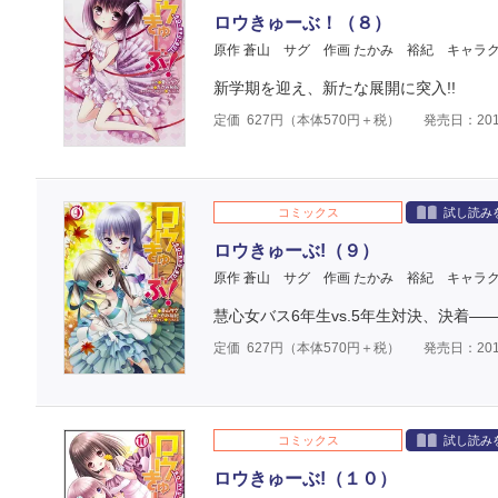
ロウきゅーぶ！（８）
原作 蒼山 サグ
作画 たかみ 裕紀
キャラク
新学期を迎え、新たな展開に突入!!
定価
627
円（本体
570
円＋税）
発売日：201
コミックス
試し読み
ロウきゅーぶ!（９）
原作 蒼山 サグ
作画 たかみ 裕紀
キャラク
慧心女バス6年生vs.5年生対決、決着――
定価
627
円（本体
570
円＋税）
発売日：201
コミックス
試し読み
ロウきゅーぶ!（１０）