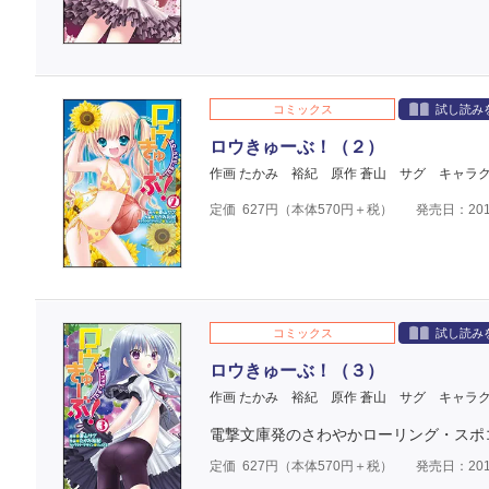
コミックス
試し読み
ロウきゅーぶ！（２）
作画 たかみ 裕紀
原作 蒼山 サグ
キャラク
定価
627
円（本体
570
円＋税）
発売日：201
コミックス
試し読み
ロウきゅーぶ！（３）
作画 たかみ 裕紀
原作 蒼山 サグ
キャラク
電撃文庫発のさわやかローリング・スポ
定価
627
円（本体
570
円＋税）
発売日：201