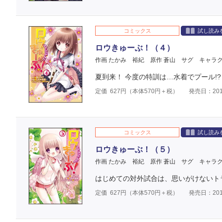
コミックス
試し読み
ロウきゅーぶ！（４）
作画 たかみ 裕紀
原作 蒼山 サグ
キャラク
夏到来！ 今度の特訓は…水着でプール!?
定価
627
円（本体
570
円＋税）
発売日：201
コミックス
試し読み
ロウきゅーぶ！（５）
作画 たかみ 裕紀
原作 蒼山 サグ
キャラク
はじめての対外試合は、思いがけないトラ
定価
627
円（本体
570
円＋税）
発売日：201