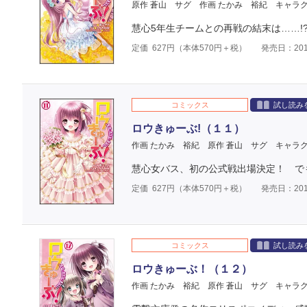
原作 蒼山 サグ
作画 たかみ 裕紀
キャラク
慧心5年生チームとの再戦の結末は……!
定価
627
円（本体
570
円＋税）
発売日：201
コミックス
試し読み
ロウきゅーぶ!（１１）
作画 たかみ 裕紀
原作 蒼山 サグ
キャラク
慧心女バス、初の公式戦出場決定！ で
定価
627
円（本体
570
円＋税）
発売日：201
コミックス
試し読み
ロウきゅーぶ！（１２）
作画 たかみ 裕紀
原作 蒼山 サグ
キャラク