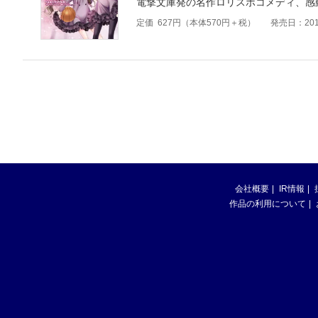
電撃文庫発の名作ロリスポコメディ、感動
定価
627
円（本体
570
円＋税）
発売日：201
会社概要
IR情報
作品の利用について