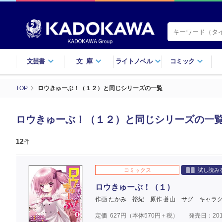
文芸書
文庫
ライトノベル
コミック
TOP
ロウきゅーぶ！（１２）と同じシリーズの一覧
ロウきゅーぶ！（１２）と同じシリーズの一
12
件
コミックス
試し読み
ロウきゅーぶ！（１）
作画 たかみ 裕紀
原作 蒼山 サグ
キャラク
定価
627
円（本体
570
円＋税）
発売日：201