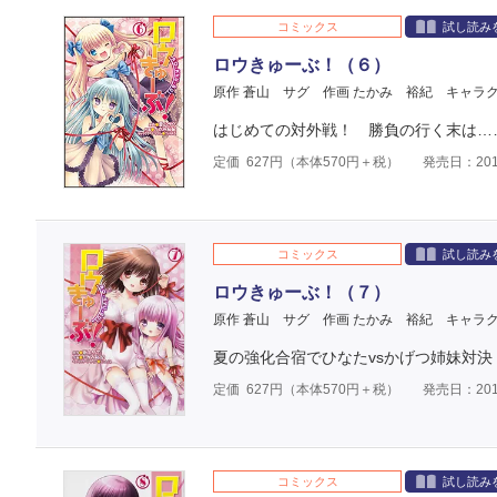
コミックス
試し読み
ロウきゅーぶ！（６）
原作 蒼山 サグ
作画 たかみ 裕紀
キャラク
はじめての対外戦！ 勝負の行く末は……
定価
627
円（本体
570
円＋税）
発売日：201
コミックス
試し読み
ロウきゅーぶ！（７）
原作 蒼山 サグ
作画 たかみ 裕紀
キャラク
夏の強化合宿でひなたvsかげつ姉妹対決
定価
627
円（本体
570
円＋税）
発売日：201
コミックス
試し読み