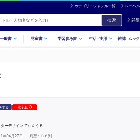
カテゴリ・ジャンル一覧
レーベル
検索
詳細
一般書
児童書
学習参考書
生活
実用
雑誌
ムック
・
・
覧
をする
電子版
ターデザイン てぃんくる
1年04月27日
判型：Ｂ６判