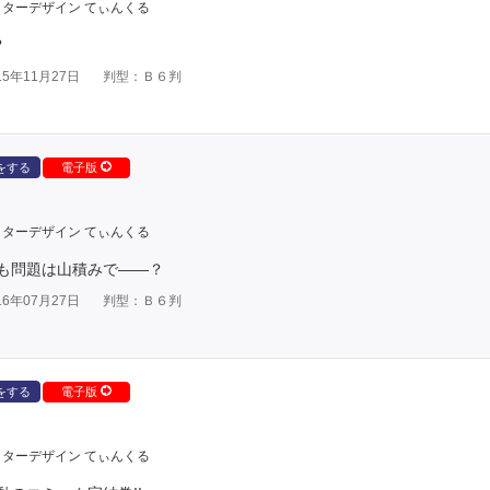
ターデザイン てぃんくる
?
5年11月27日
判型：Ｂ６判
をする
電子版
ターデザイン てぃんくる
も問題は山積みで――？
6年07月27日
判型：Ｂ６判
をする
電子版
ターデザイン てぃんくる