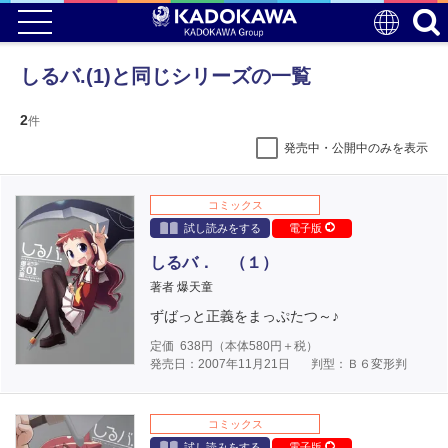
しるバ.(1)と同じシリーズの一覧
2
件
発売中・公開中のみを表示
コミックス
試し読みをする
電子版
しるバ． （１）
著者 爆天童
ずばっと正義をまっぷたつ～♪
定価
638
円（本体
580
円＋税）
発売日：2007年11月21日
判型：Ｂ６変形判
コミックス
試し読みをする
電子版