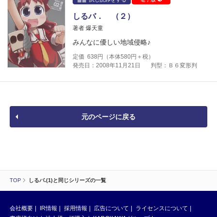
しるバ． （２）
著者 爆天童
みんなに優しい地域侵略♪
定価
638
円（本体
580
円＋税）
発売日：2008年11月21日
判型：Ｂ６変形判
元のページに戻る
TOP
しるバ.(1)と同じシリーズの一覧
会社概要
IR情報
採用情報
広告について
ライセンスについて