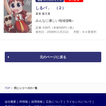
しるバ． （２）
著者 爆天童
みんなに優しい地域侵略♪
定価
638
円（本体
580
円＋税）
発売日：2008年11月21日
判型：Ｂ６変形判
元のページに戻る
TOP
同じシリーズの一覧
会社概要
IR情報
採用情報
広告について
ライセンスについて