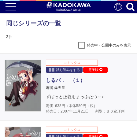
同じシリーズの一覧
2
件
発売中・公開中のみを表示
コミックス
試し読みをする
電子版
しるバ． （１）
著者 爆天童
ずばっと正義をまっぷたつ～♪
定価
638
円（本体
580
円＋税）
発売日：2007年11月21日
判型：Ｂ６変形判
コミックス
試し読みをする
電子版