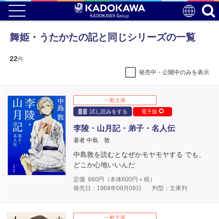
舞姫・うたかたの記と同じシリーズの一覧
22
件
発売中・公開中のみを表示
一般文庫
試し読みをする
電子版
李陵・山月記・弟子・名人伝
著者 中島 敦
中島敦を読むとなぜかモヤモヤする でも、
どこか心地いいんだ
定価
660
円（本体
600
円＋税）
発売日：1968年09月09日
判型：文庫判
一般文庫