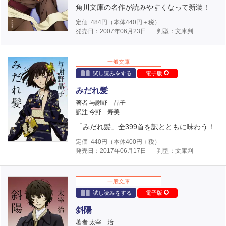
角川文庫の名作が読みやすくなって新装！
定価
484
円（本体
440
円＋税）
発売日：2007年06月23日
判型：文庫判
一般文庫
試し読みをする
電子版
みだれ髪
著者 与謝野 晶子
訳注 今野 寿美
「みだれ髪」全399首を訳とともに味わう！
定価
440
円（本体
400
円＋税）
発売日：2017年06月17日
判型：文庫判
一般文庫
試し読みをする
電子版
斜陽
著者 太宰 治