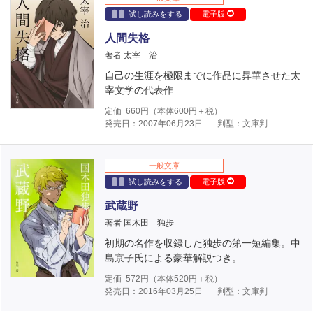
試し読みをする
電子版
人間失格
著者 太宰 治
自己の生涯を極限までに作品に昇華させた太
宰文学の代表作
定価
660
円（本体
600
円＋税）
発売日：2007年06月23日
判型：文庫判
一般文庫
試し読みをする
電子版
武蔵野
著者 国木田 独歩
初期の名作を収録した独歩の第一短編集。中
島京子氏による豪華解説つき。
定価
572
円（本体
520
円＋税）
発売日：2016年03月25日
判型：文庫判