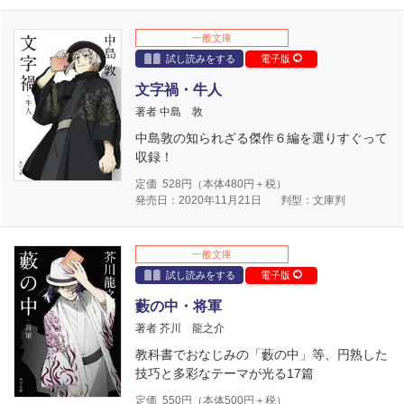
一般文庫
試し読みをする
電子版
文字禍・牛人
著者 中島 敦
中島敦の知られざる傑作６編を選りすぐって
収録！
定価
528
円（本体
480
円＋税）
発売日：2020年11月21日
判型：文庫判
一般文庫
試し読みをする
電子版
藪の中・将軍
著者 芥川 龍之介
教科書でおなじみの「藪の中」等、円熟した
技巧と多彩なテーマが光る17篇
定価
550
円（本体
500
円＋税）