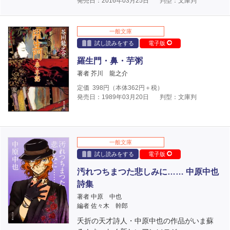
発売日：2016年03月25日
判型：文庫判
一般文庫
試し読みをする
電子版
羅生門・鼻・芋粥
著者 芥川 龍之介
定価
398
円（本体
362
円＋税）
発売日：1989年03月20日
判型：文庫判
一般文庫
試し読みをする
電子版
汚れつちまつた悲しみに…… 中原中也
詩集
著者 中原 中也
編者 佐々木 幹郎
夭折の天才詩人・中原中也の作品がいま蘇