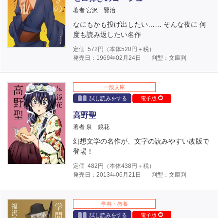
著者 宮沢 賢治
なにもかも投げ出したい…… そんな夜に 何
度も読み返したい名作
定価
572
円（本体
520
円＋税）
発売日：1969年02月24日
判型：文庫判
一般文庫
試し読みをする
電子版
高野聖
著者 泉 鏡花
幻想文学の名作が、文字の読みやすい改版で
登場！
定価
482
円（本体
438
円＋税）
発売日：2013年06月21日
判型：文庫判
学芸・教養
試し読みをする
電子版