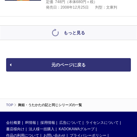
定価
748
円（本体
680
円＋税）
発売日：2008年12月25日
判型：文庫判
もっと見る
元のページに戻る
TOP
舞姫・うたかたの記と同じシリーズの一覧
会社概要
IR情報
採用情報
広告について
ライセンスについて
書店様向け
法人様一括購入
KADOKAWAグループ
作品の利用について
お問い合わせ
プライバシーポリシー