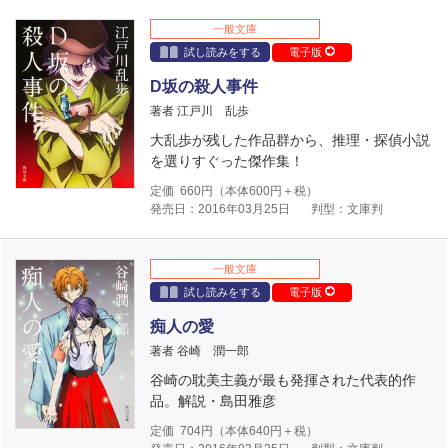
一般文庫
試し読みをする
電子版
D坂の殺人事件
著者 江戸川 乱歩
大乱歩が残した作品群から、推理・探偵小説
を選りすぐった傑作集！
定価
660
円（本体
600
円＋税）
発売日：2016年03月25日
判型：文庫判
一般文庫
試し読みをする
電子版
痴人の愛
著者 谷崎 潤一郎
谷崎の耽美主義が最も発揮された代表的作
品。解説・島田雅彦
定価
704
円（本体
640
円＋税）