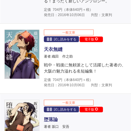
る！まったく新しいアンソロジー。
定価
704
円（本体
640
円＋税）
発売日：2016年10月06日
判型：文庫判
一般文庫
試し読みをする
電子版
天衣無縫
著者 織田 作之助
戦中・戦後に無頼派として活躍した著者の、
大阪の魅力溢れる名短編集！
定価
704
円（本体
640
円＋税）
発売日：2016年10月06日
判型：文庫判
一般文庫
試し読みをする
電子版
堕落論
著者 坂口 安吾