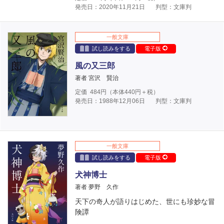
発売日：2020年11月21日
判型：文庫判
一般文庫
試し読みをする
電子版
風の又三郎
著者 宮沢 賢治
定価
484
円（本体
440
円＋税）
発売日：1988年12月06日
判型：文庫判
一般文庫
試し読みをする
電子版
犬神博士
著者 夢野 久作
天下の奇人が語りはじめた、世にも珍妙な冒
険譚