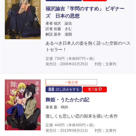
福沢諭吉「学問のすすめ」 ビギナー
ズ 日本の思想
著者 福沢 諭吉
訳者 佐藤 きむ
解説 坂井 達朗
あるべき日本人の姿を熱く語った空前のベス
トセラー！
定価
734
円（本体
667
円＋税）
発売日：2006年02月25日
判型：文庫判
一般文庫
試し読みをする
電子版
舞姫・うたかたの記
著者 森 鴎外
激しくも悲しい恋の顛末を描いた名作
定価
440
円（本体
400
円＋税）
発売日：2013年06月21日
判型：文庫判