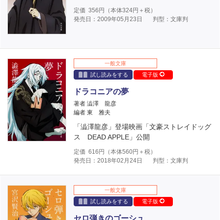
定価
356
円（本体
324
円＋税）
発売日：2009年05月23日
判型：文庫判
一般文庫
試し読みをする
電子版
ドラコニアの夢
著者 澁澤 龍彦
編者 東 雅夫
「澁澤龍彦」登場映画「文豪ストレイドッグ
ス DEAD APPLE」公開
定価
616
円（本体
560
円＋税）
発売日：2018年02月24日
判型：文庫判
一般文庫
試し読みをする
電子版
セロ弾きのゴーシュ