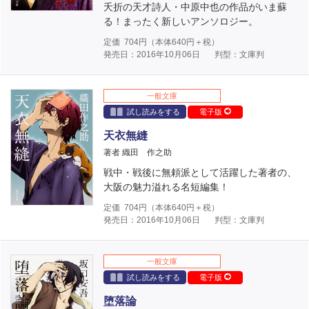
夭折の天才詩人・中原中也の作品がいま蘇
る！まったく新しいアンソロジー。
定価
704
円（本体
640
円＋税）
発売日：2016年10月06日
判型：文庫判
一般文庫
試し読みをする
電子版
天衣無縫
著者 織田 作之助
戦中・戦後に無頼派として活躍した著者の、
大阪の魅力溢れる名短編集！
定価
704
円（本体
640
円＋税）
発売日：2016年10月06日
判型：文庫判
一般文庫
試し読みをする
電子版
堕落論