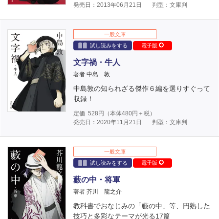
発売日：2013年06月21日
判型：文庫判
一般文庫
試し読みをする
電子版
文字禍・牛人
著者 中島 敦
中島敦の知られざる傑作６編を選りすぐって
収録！
定価
528
円（本体
480
円＋税）
発売日：2020年11月21日
判型：文庫判
一般文庫
試し読みをする
電子版
藪の中・将軍
著者 芥川 龍之介
教科書でおなじみの「藪の中」等、円熟した
技巧と多彩なテーマが光る17篇