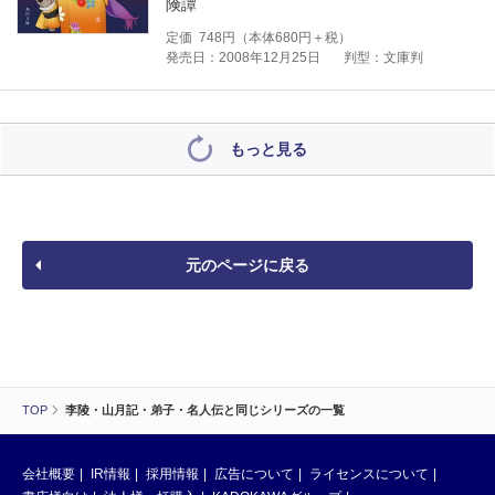
険譚
定価
748
円（本体
680
円＋税）
発売日：2008年12月25日
判型：文庫判
もっと見る
元のページに戻る
TOP
李陵・山月記・弟子・名人伝と同じシリーズの一覧
会社概要
IR情報
採用情報
広告について
ライセンスについて