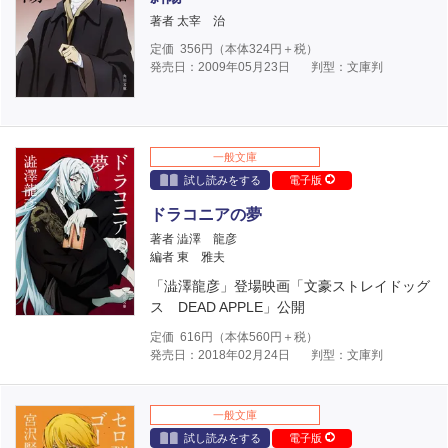
著者 太宰 治
定価
356
円（本体
324
円＋税）
発売日：2009年05月23日
判型：文庫判
一般文庫
試し読みをする
電子版
ドラコニアの夢
著者 澁澤 龍彦
編者 東 雅夫
「澁澤龍彦」登場映画「文豪ストレイドッグ
ス DEAD APPLE」公開
定価
616
円（本体
560
円＋税）
発売日：2018年02月24日
判型：文庫判
一般文庫
試し読みをする
電子版