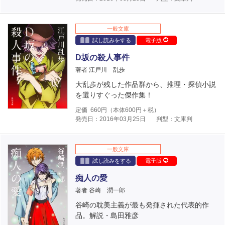
一般文庫
試し読みをする
電子版
D坂の殺人事件
著者 江戸川 乱歩
大乱歩が残した作品群から、推理・探偵小説
を選りすぐった傑作集！
定価
660
円（本体
600
円＋税）
発売日：2016年03月25日
判型：文庫判
一般文庫
試し読みをする
電子版
痴人の愛
著者 谷崎 潤一郎
谷崎の耽美主義が最も発揮された代表的作
品。解説・島田雅彦