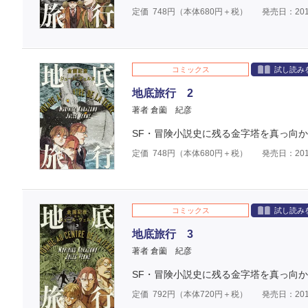
定価
748
円（本体
680
円＋税）
発売日：201
コミックス
試し読み
地底旅行 2
著者 倉薗 紀彦
SF・冒険小説史に残る金字塔を真っ向
定価
748
円（本体
680
円＋税）
発売日：201
コミックス
試し読み
地底旅行 3
著者 倉薗 紀彦
SF・冒険小説史に残る金字塔を真っ向
定価
792
円（本体
720
円＋税）
発売日：201