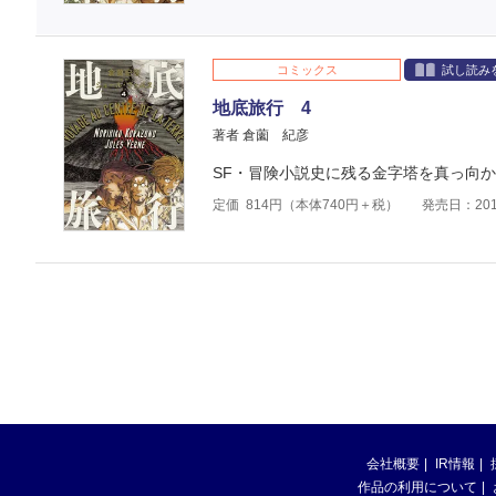
コミックス
試し読み
地底旅行 4
著者 倉薗 紀彦
SF・冒険小説史に残る金字塔を真っ向
定価
814
円（本体
740
円＋税）
発売日：201
会社概要
IR情報
作品の利用について