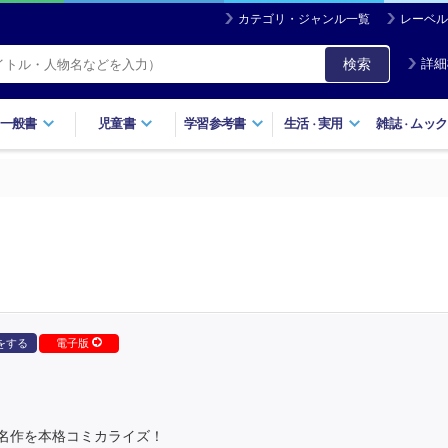
カテゴリ・ジャンル一覧
レーベル
検索
詳細
一般書
児童書
学習参考書
生活
実用
雑誌
ムック
・
・
をする
電子版
名作を本格コミカライズ！