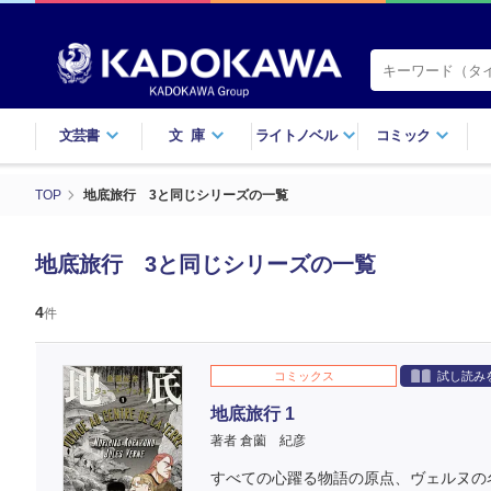
文芸書
文庫
ライトノベル
コミック
TOP
地底旅行 3と同じシリーズの一覧
地底旅行 3と同じシリーズの一覧
4
件
コミックス
試し読み
地底旅行 1
著者 倉薗 紀彦
すべての心躍る物語の原点、ヴェルヌの