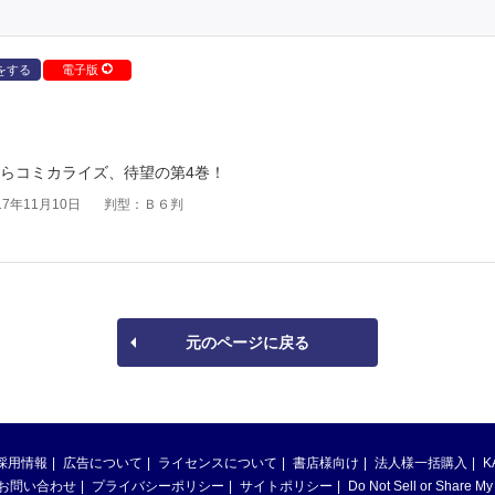
をする
電子版
からコミカライズ、待望の第4巻！
7年11月10日
判型：Ｂ６判
元のページに戻る
採用情報
広告について
ライセンスについて
書店様向け
法人様一括購入
K
お問い合わせ
プライバシーポリシー
サイトポリシー
Do Not Sell or Share My