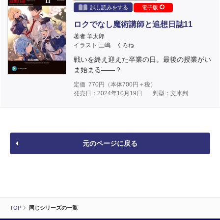
試し読みをする
電子版
ロクでなし魔術講師と追想日誌11
著者 羊太郎
イラスト 三嶋 くろね
戦いを終え迎えた卒業の日。最後の授業がい
ま始まる――？
定価
770
円（本体
700
円＋税）
発売日：2024年10月19日
判型：文庫判
元のページに戻る
TOP
同じシリーズの一覧