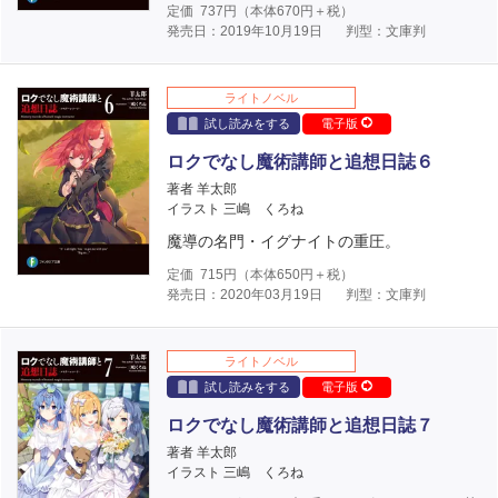
定価
737
円（本体
670
円＋税）
発売日：2019年10月19日
判型：文庫判
ライトノベル
試し読みをする
電子版
ロクでなし魔術講師と追想日誌６
著者 羊太郎
イラスト 三嶋 くろね
魔導の名門・イグナイトの重圧。
定価
715
円（本体
650
円＋税）
発売日：2020年03月19日
判型：文庫判
ライトノベル
試し読みをする
電子版
ロクでなし魔術講師と追想日誌７
著者 羊太郎
イラスト 三嶋 くろね