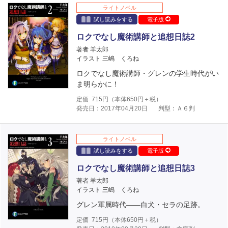
ライトノベル
試し読みをする
電子版
ロクでなし魔術講師と追想日誌2
著者 羊太郎
イラスト 三嶋 くろね
ロクでなし魔術講師・グレンの学生時代がい
ま明らかに！
定価
715
円（本体
650
円＋税）
発売日：2017年04月20日
判型：Ａ６判
ライトノベル
試し読みをする
電子版
ロクでなし魔術講師と追想日誌3
著者 羊太郎
イラスト 三嶋 くろね
グレン軍属時代――白犬・セラの足跡。
定価
715
円（本体
650
円＋税）