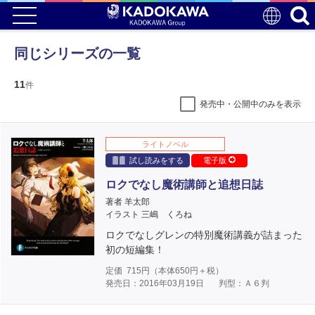
同じシリーズの一覧
11
件
発売中・公開中のみを表示
ライトノベル
試し読みをする
電子版
ロクでなし魔術講師と追想日誌
著者 羊太郎
イラスト 三嶋 くろね
ロクでなしグレンの特別魔術講義が詰まった
初の短編集！
定価
715
円（本体
650
円＋税）
発売日：2016年03月19日
判型：Ａ６判