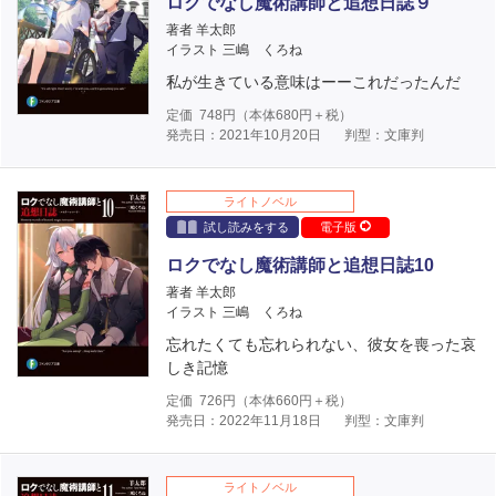
ロクでなし魔術講師と追想日誌９
著者 羊太郎
イラスト 三嶋 くろね
私が生きている意味はーーこれだったんだ
定価
748
円（本体
680
円＋税）
発売日：2021年10月20日
判型：文庫判
ライトノベル
試し読みをする
電子版
ロクでなし魔術講師と追想日誌10
著者 羊太郎
イラスト 三嶋 くろね
忘れたくても忘れられない、彼女を喪った哀
しき記憶
定価
726
円（本体
660
円＋税）
発売日：2022年11月18日
判型：文庫判
ライトノベル