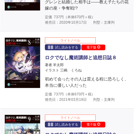
グレンと結婚した相手は――教え子たちの花
嫁の座・争奪戦!?
定価
737
円（本体
670
円＋税）
発売日：2020年10月17日
判型：文庫判
ライトノベル
試し読みをする
電子版
ロクでなし魔術講師と追想日誌８
著者 羊太郎
イラスト 三嶋 くろね
初めて会ったその人は震える程に恐ろしく、
本当に優しい人だった
定価
737
円（本体
670
円＋税）
発売日：2021年03月19日
判型：文庫判
ライトノベル
試し読みをする
電子版