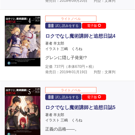
発売日：2018年09月20日
判型：文庫判
ライトノベル
試し読みをする
電子版
ロクでなし魔術講師と追想日誌4
著者 羊太郎
イラスト 三嶋 くろね
グレンに隠し子発覚!?
定価
737
円（本体
670
円＋税）
発売日：2019年01月19日
判型：文庫判
ライトノベル
試し読みをする
電子版
ロクでなし魔術講師と追想日誌5
著者 羊太郎
イラスト 三嶋 くろね
正義の品格――。