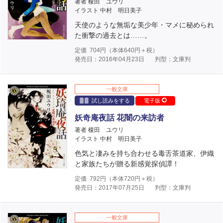
著者 榎田 ユウリ
イラスト 中村 明日美子
天使のような無垢な美少年・マメに秘められ
た衝撃の過去とは……。
定価
704
円（本体
640
円＋税）
発売日：2016年04月23日
判型：文庫判
一般文庫
試し読みをする
電子版
妖奇庵夜話 花闇の来訪者
著者 榎田 ユウリ
イラスト 中村 明日美子
色気と凄みを持ち合わせる毒舌茶道家、伊織
と家族たちが贈る新感覚探偵譚！
定価
792
円（本体
720
円＋税）
発売日：2017年07月25日
判型：文庫判
一般文庫