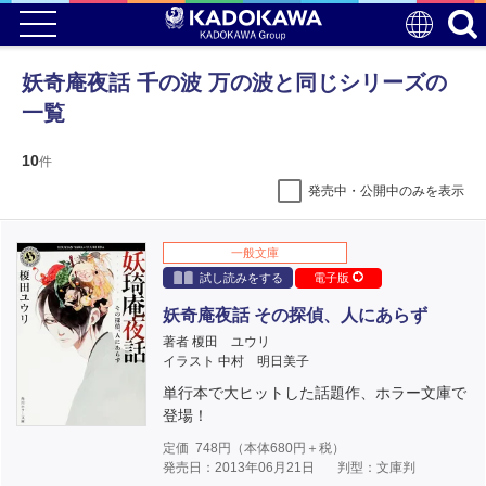
妖奇庵夜話 千の波 万の波と同じシリーズの
一覧
10
件
発売中・公開中のみを表示
一般文庫
試し読みをする
電子版
妖奇庵夜話 その探偵、人にあらず
著者 榎田 ユウリ
イラスト 中村 明日美子
単行本で大ヒットした話題作、ホラー文庫で
登場！
定価
748
円（本体
680
円＋税）
発売日：2013年06月21日
判型：文庫判