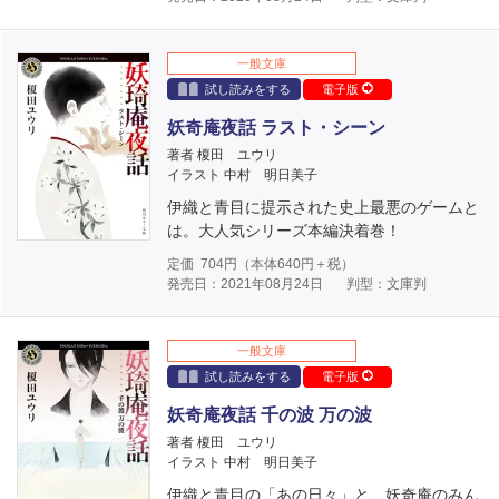
一般文庫
試し読みをする
電子版
妖奇庵夜話 ラスト・シーン
著者 榎田 ユウリ
イラスト 中村 明日美子
伊織と青目に提示された史上最悪のゲームと
は。大人気シリーズ本編決着巻！
定価
704
円（本体
640
円＋税）
発売日：2021年08月24日
判型：文庫判
一般文庫
試し読みをする
電子版
妖奇庵夜話 千の波 万の波
著者 榎田 ユウリ
イラスト 中村 明日美子
伊織と青目の「あの日々」と、妖奇庵のみん