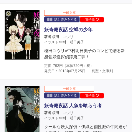
一般文庫
試し読みをする
電子版
妖奇庵夜話 空蝉の少年
著者 榎田 ユウリ
イラスト 中村 明日美子
榎田ユウリ×中村明日美子のコンビで贈る新
感覚妖怪探偵譚第二弾！
定価
792
円（本体
720
円＋税）
発売日：2013年07月25日
判型：文庫判
一般文庫
試し読みをする
電子版
妖奇庵夜話 人魚を喰らう者
著者 榎田 ユウリ
イラスト 中村 明日美子
クールな妖人探偵・伊織と個性派の仲間達が