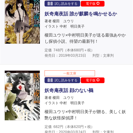
試し読みをする
電子版
妖奇庵夜話 誰が麒麟を鳴かせるか
著者 榎田 ユウリ
イラスト 中村 明日美子
榎田ユウリ×中村明日美子が送る最強あやか
し探偵小説、待望の最新刊！
定価
748
円（本体
680
円＋税）
発売日：2019年03月23日
判型：文庫判
一般文庫
試し読みをする
電子版
妖奇庵夜話 顔のない鵺
著者 榎田 ユウリ
イラスト 中村 明日美子
榎田ユウリ×中村明日美子が贈る、美しく妖
艶な妖怪探偵譚！
定価
682
円（本体
620
円＋税）
発売日：2020年03月24日
判型：文庫判