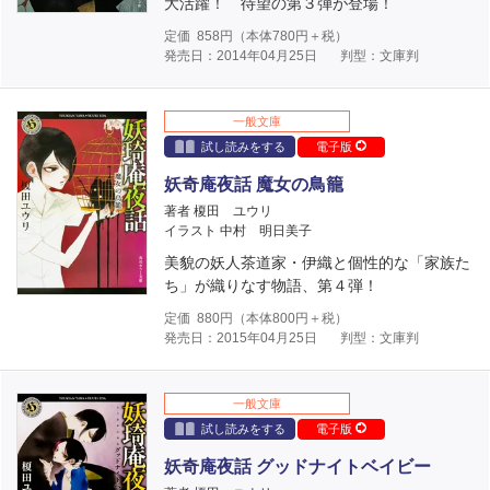
大活躍！ 待望の第３弾が登場！
定価
858
円（本体
780
円＋税）
発売日：2014年04月25日
判型：文庫判
一般文庫
試し読みをする
電子版
妖奇庵夜話 魔女の鳥籠
著者 榎田 ユウリ
イラスト 中村 明日美子
美貌の妖人茶道家・伊織と個性的な「家族た
ち」が織りなす物語、第４弾！
定価
880
円（本体
800
円＋税）
発売日：2015年04月25日
判型：文庫判
一般文庫
試し読みをする
電子版
妖奇庵夜話 グッドナイトベイビー