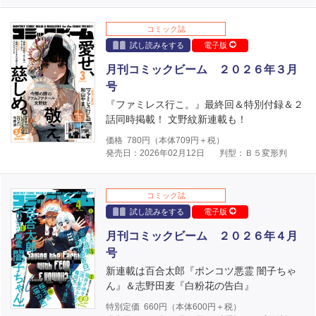
コミック誌
試し読みをする
電子版
月刊コミックビーム ２０２６年３月
号
『ファミレス行こ。』最終回＆特別付録＆２
話同時掲載！ 文野紋新連載も！
価格
780
円（本体
709
円＋税）
発売日：2026年02月12日
判型：Ｂ５変形判
コミック誌
試し読みをする
電子版
月刊コミックビーム ２０２６年４月
号
新連載は百合太郎『ポンコツ悪霊 闇子ちゃ
ん』＆志野田麦『白粉花の告白』
特別定価
660
円（本体
600
円＋税）