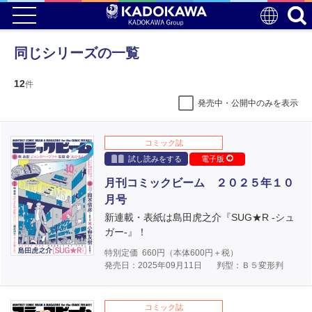
同じシリーズの一覧
12
件
発売中・公開中のみを表示
コミック誌
試し読みをする
電子版
月刊コミックビーム ２０２５年１０
月号
新連載・表紙は島田虎之介『SUG★R -シュ
ガー-』！
特別定価
660
円（本体
600
円＋税）
発売日：2025年09月11日
判型：Ｂ５変形判
コミック誌