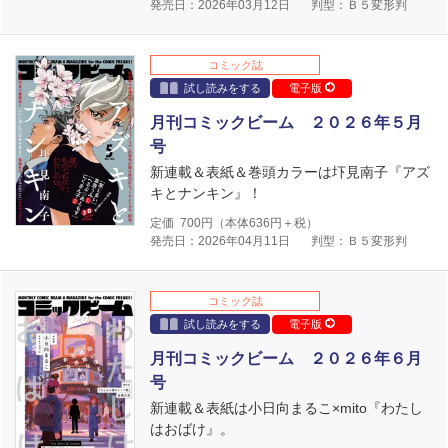
発売日：2026年03月12日
判型：Ｂ５変形判
コミック誌
試し読みをする
電子版
月刊コミックビーム ２０２６年５月
号
新連載＆表紙＆巻頭カラーは圷見南子『アズ
キとナンキン』！
定価
700
円（本体
636
円＋税）
発売日：2026年04月11日
判型：Ｂ５変形判
コミック誌
試し読みをする
電子版
月刊コミックビーム ２０２６年６月
号
新連載＆表紙は小日向まるこ×mito『わたし
はおばけ』。