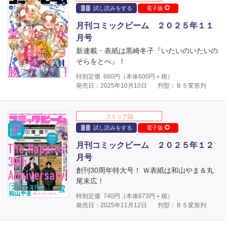
試し読みをする
電子版
月刊コミックビーム ２０２５年１１
月号
新連載・表紙は黒崎冬子『いたいのいたいの
そらをとべ』！
特別定価
660
円（本体
600
円＋税）
発売日：2025年10月10日
判型：Ｂ５変形判
コミック誌
試し読みをする
電子版
月刊コミックビーム ２０２５年１２
月号
創刊30周年特大号！ Ｗ表紙は和山やま＆丸
尾末広！
特別定価
740
円（本体
673
円＋税）
発売日：2025年11月12日
判型：Ｂ５変形判