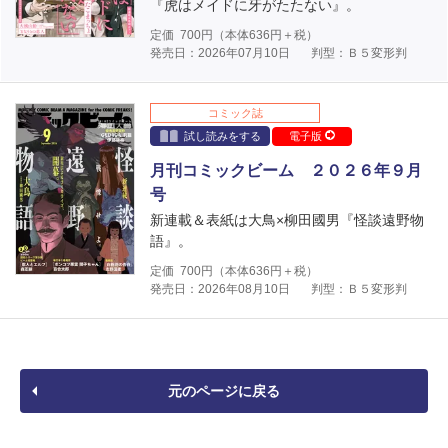
『虎はメイドに牙がたたない』。
定価
700
円（本体
636
円＋税）
発売日：2026年07月10日
判型：Ｂ５変形判
コミック誌
試し読みをする
電子版
月刊コミックビーム ２０２６年９月
号
新連載＆表紙は大鳥×柳田國男『怪談遠野物
語』。
定価
700
円（本体
636
円＋税）
発売日：2026年08月10日
判型：Ｂ５変形判
元のページに戻る