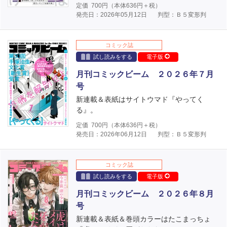
定価
700
円（本体
636
円＋税）
発売日：2026年05月12日
判型：Ｂ５変形判
コミック誌
試し読みをする
電子版
月刊コミックビーム ２０２６年７月
号
新連載＆表紙はサイトウマド『やってく
る』。
定価
700
円（本体
636
円＋税）
発売日：2026年06月12日
判型：Ｂ５変形判
コミック誌
試し読みをする
電子版
月刊コミックビーム ２０２６年８月
号
新連載＆表紙＆巻頭カラーはたこまっちょ