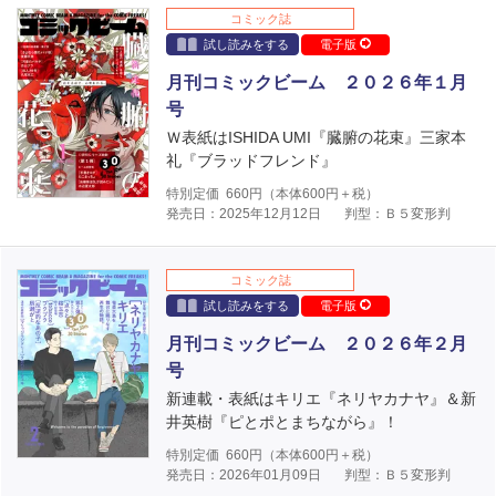
コミック誌
試し読みをする
電子版
月刊コミックビーム ２０２６年１月
号
Ｗ表紙はISHIDA UMI『臓腑の花束』三家本
礼『ブラッドフレンド』
特別定価
660
円（本体
600
円＋税）
発売日：2025年12月12日
判型：Ｂ５変形判
コミック誌
試し読みをする
電子版
月刊コミックビーム ２０２６年２月
号
新連載・表紙はキリエ『ネリヤカナヤ』＆新
井英樹『ピとポとまちながら』！
特別定価
660
円（本体
600
円＋税）
発売日：2026年01月09日
判型：Ｂ５変形判