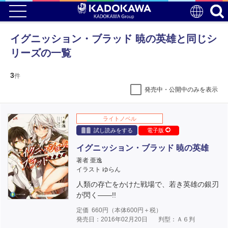
イグニッション・ブラッド 暁の英雄と同じシ
リーズの一覧
3
件
発売中・公開中のみを表示
ライトノベル
試し読みをする
電子版
イグニッション・ブラッド 暁の英雄
著者 亜逸
イラスト ゆらん
人類の存亡をかけた戦場で、若き英雄の銀刃
が閃く――!!
定価
660
円（本体
600
円＋税）
発売日：2016年02月20日
判型：Ａ６判