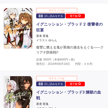
ライトノベル
試し読みをする
電子版
イグニッション・ブラッド２ 復讐者の
狂宴
著者 亜逸
イラスト ゆらん
復讐に燃える鬼が英雄の過去をえぐる――ク
リアナ防衛戦!!
定価
660
円（本体
600
円＋税）
発売日：2016年06月18日
判型：Ａ６判
ライトノベル
試し読みをする
電子版
イグニッション・ブラッド3 煉獄の血
戦
著者 亜逸