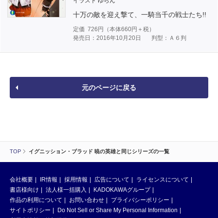
イラスト ゆらん
十万の敵を迎え撃て、一騎当千の戦士たち!!
定価
726
円（本体
660
円＋税）
発売日：2016年10月20日
判型：Ａ６判
元のページに戻る
TOP
イグニッション・ブラッド 暁の英雄と同じシリーズの一覧
会社概要
IR情報
採用情報
広告について
ライセンスについて
書店様向け
法人様一括購入
KADOKAWAグループ
作品の利用について
お問い合わせ
プライバシーポリシー
サイトポリシー
Do Not Sell or Share My Personal Information