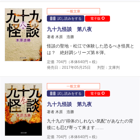
一般文庫
試し読みをする
電子版
九十九怪談 第八夜
著者 木原 浩勝
怪談の聖地・松江で体験した恐るべき怪異と
は？ 絶好調シリーズ第８弾。
定価
704
円（本体
640
円＋税）
発売日：2017年05月25日
判型：文庫判
一般文庫
試し読みをする
電子版
九十九怪談 第九夜
著者 木原 浩勝
九十九の“得体のしれない気配”があなたの背
後にも忍び寄って来ます……
定価
704
円（本体
640
円＋税）