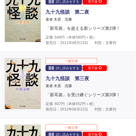
試し読みをする
電子版
九十九怪談 第二夜
著者 木原 浩勝
「新耳袋」を超える新シリーズ第2弾！
定価
649
円（本体
590
円＋税）
発売日：2011年06月23日
判型：文庫判
一般文庫
試し読みをする
電子版
九十九怪談 第三夜
著者 木原 浩勝
「新耳袋」を受け継ぐシリーズ第3弾！
定価
607
円（本体
552
円＋税）
発売日：2012年06月22日
判型：文庫判
一般文庫
試し読みをする
電子版