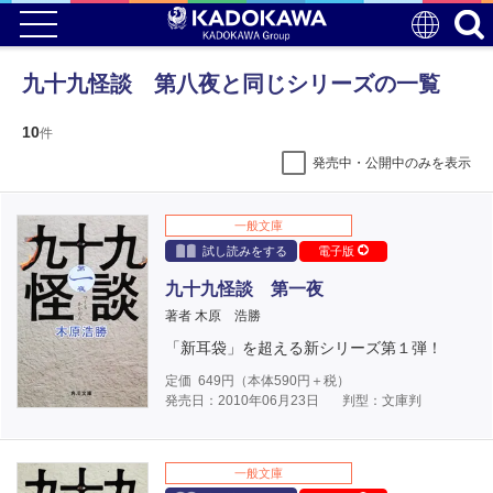
九十九怪談 第八夜と同じシリーズの一覧
10
件
発売中・公開中のみを表示
一般文庫
試し読みをする
電子版
九十九怪談 第一夜
著者 木原 浩勝
「新耳袋」を超える新シリーズ第１弾！
定価
649
円（本体
590
円＋税）
発売日：2010年06月23日
判型：文庫判
一般文庫