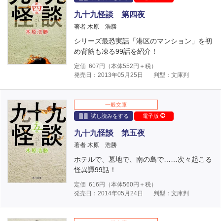
九十九怪談 第四夜
著者 木原 浩勝
シリーズ最恐実話「港区のマンション」を初
め背筋も凍る99話を紹介！
定価
607
円（本体
552
円＋税）
発売日：2013年05月25日
判型：文庫判
一般文庫
試し読みをする
電子版
九十九怪談 第五夜
著者 木原 浩勝
ホテルで、墓地で、南の島で……次々起こる
怪異譚99話！
定価
616
円（本体
560
円＋税）
発売日：2014年05月24日
判型：文庫判