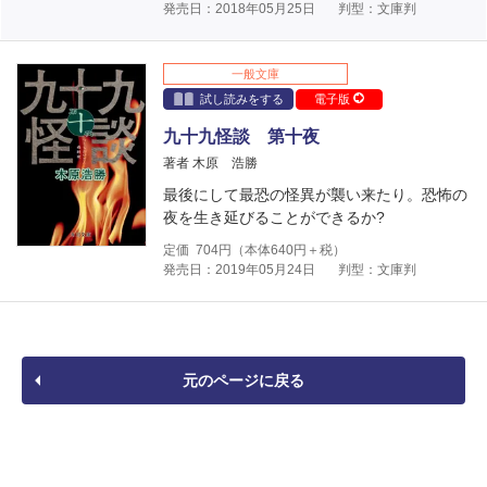
発売日：2018年05月25日
判型：文庫判
一般文庫
試し読みをする
電子版
九十九怪談 第十夜
著者 木原 浩勝
最後にして最恐の怪異が襲い来たり。恐怖の
夜を生き延びることができるか?
定価
704
円（本体
640
円＋税）
発売日：2019年05月24日
判型：文庫判
元のページに戻る