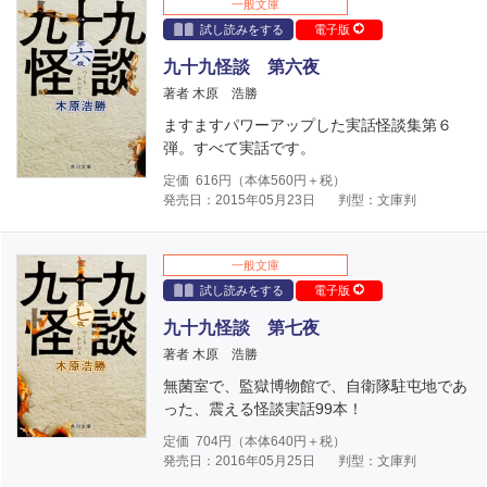
一般文庫
試し読みをする
電子版
九十九怪談 第六夜
著者 木原 浩勝
ますますパワーアップした実話怪談集第６
弾。すべて実話です。
定価
616
円（本体
560
円＋税）
発売日：2015年05月23日
判型：文庫判
一般文庫
試し読みをする
電子版
九十九怪談 第七夜
著者 木原 浩勝
無菌室で、監獄博物館で、自衛隊駐屯地であ
った、震える怪談実話99本！
定価
704
円（本体
640
円＋税）
発売日：2016年05月25日
判型：文庫判