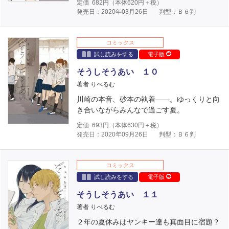
定価
682
円（本体
620
円＋税）
発売日：2020年03月26日
判型：Ｂ６判
コミックス
試し読みをする
電子版
そうしそうあい １０
著者 りべるむ
川崎の本音、砂本の執着――。ゆっくりと向
き合いながらみんなで過ごす夏。
定価
693
円（本体
630
円＋税）
発売日：2020年09月26日
判型：Ｂ６判
コミックス
試し読みをする
電子版
そうしそうあい １１
著者 りべるむ
２年の夏休みはヤンキー達も真面目に宿題？