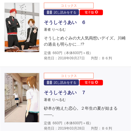
コミックス
試し読みをする
電子版
そうしそうあい ６
著者 りべるむ
そうしとめぐみの大人気両想いデイズ。川崎
の過去も明らかに…!?
定価
660
円（本体
600
円＋税）
発売日：2018年09月27日
判型：Ｂ６判
コミックス
試し読みをする
電子版
そうしそうあい ７
著者 りべるむ
砂本が抱えた恋心。２年生の夏が始まる
――。
定価
660
円（本体
600
円＋税）
発売日：2019年03月28日
判型：Ｂ６判