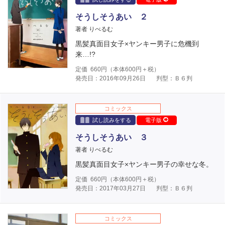
そうしそうあい ２
著者 りべるむ
黒髪真面目女子×ヤンキー男子に危機到
来…!?
定価
660
円（本体
600
円＋税）
発売日：2016年09月26日
判型：Ｂ６判
コミックス
試し読みをする
電子版
そうしそうあい ３
著者 りべるむ
黒髪真面目女子×ヤンキー男子の幸せな冬。
定価
660
円（本体
600
円＋税）
発売日：2017年03月27日
判型：Ｂ６判
コミックス