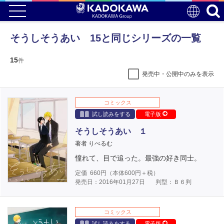
そうしそうあい 15と同じシリーズの一覧
15
件
発売中・公開中のみを表示
コミックス
試し読みをする
電子版
そうしそうあい １
著者 りべるむ
憧れて、目で追った。最強の好き同士。
定価
660
円（本体
600
円＋税）
発売日：2016年01月27日
判型：Ｂ６判
コミックス
試し読みをする
電子版