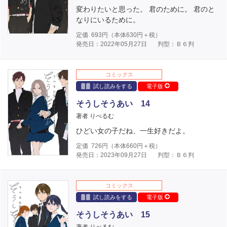
変わりたいと思った。 君のために。 君のと
なりにいるために。
定価
693
円（本体
630
円＋税）
発売日：2022年05月27日
判型：Ｂ６判
コミックス
試し読みをする
電子版
そうしそうあい 14
著者 りべるむ
ひどい女の子だね、一生好きだよ。
定価
726
円（本体
660
円＋税）
発売日：2023年09月27日
判型：Ｂ６判
コミックス
試し読みをする
電子版
そうしそうあい 15