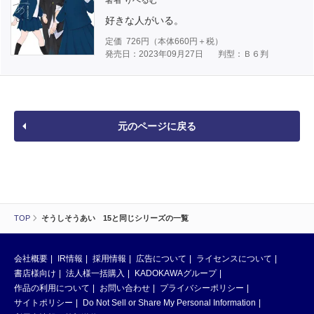
著者 りべるむ
好きな人がいる。
定価
726
円（本体
660
円＋税）
発売日：2023年09月27日
判型：Ｂ６判
元のページに戻る
TOP
そうしそうあい 15と同じシリーズの一覧
会社概要
IR情報
採用情報
広告について
ライセンスについて
書店様向け
法人様一括購入
KADOKAWAグループ
作品の利用について
お問い合わせ
プライバシーポリシー
サイトポリシー
Do Not Sell or Share My Personal Information