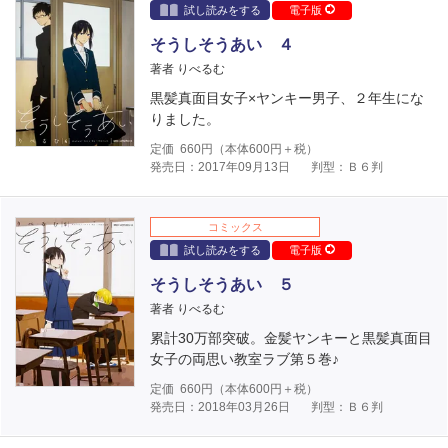
試し読みをする
電子版
そうしそうあい ４
著者 りべるむ
黒髪真面目女子×ヤンキー男子、２年生にな
りました。
定価
660
円（本体
600
円＋税）
発売日：2017年09月13日
判型：Ｂ６判
コミックス
試し読みをする
電子版
そうしそうあい ５
著者 りべるむ
累計30万部突破。金髪ヤンキーと黒髪真面目
女子の両思い教室ラブ第５巻♪
定価
660
円（本体
600
円＋税）
発売日：2018年03月26日
判型：Ｂ６判