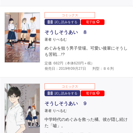
コミックス
試し読みをする
電子版
そうしそうあい ８
著者 りべるむ
めぐみを狙う男子登場。可愛い後輩にそうし
も苦戦…!?
定価
682
円（本体
620
円＋税）
発売日：2019年09月27日
判型：Ｂ６判
コミックス
試し読みをする
電子版
そうしそうあい ９
著者 りべるむ
中学時代のめぐみを救った橘、彼が隠し続け
た「嘘」。