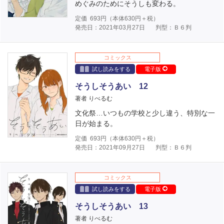
めぐみのためにそうしも変わる。
定価
693
円（本体
630
円＋税）
発売日：2021年03月27日
判型：Ｂ６判
コミックス
試し読みをする
電子版
そうしそうあい 12
著者 りべるむ
文化祭…いつもの学校と少し違う、特別な一
日が始まる。
定価
693
円（本体
630
円＋税）
発売日：2021年09月27日
判型：Ｂ６判
コミックス
試し読みをする
電子版
そうしそうあい 13
著者 りべるむ