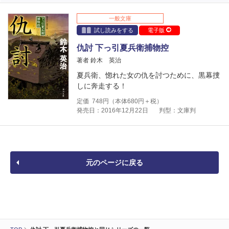
一般文庫
試し読みをする
電子版
仇討 下っ引夏兵衛捕物控
著者 鈴木 英治
夏兵衛、惚れた女の仇を討つために、黒幕捜
しに奔走する！
定価
748
円（本体
680
円＋税）
発売日：2016年12月22日
判型：文庫判
元のページに戻る