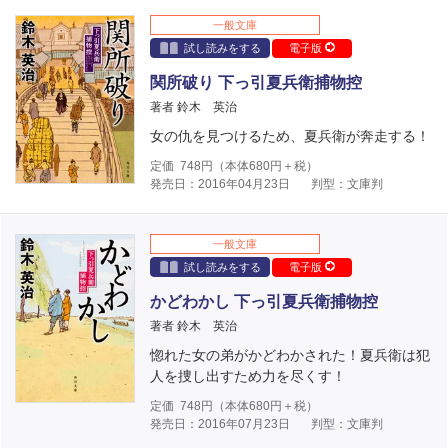
一般文庫
試し読みをする
電子版
関所破り 下っ引夏兵衛捕物控
著者 鈴木 英治
女の仇を見つけるため、夏兵衛が奔走する！
定価
748
円（本体
680
円＋税）
発売日：2016年04月23日
判型：文庫判
一般文庫
試し読みをする
電子版
かどわかし 下っ引夏兵衛捕物控
著者 鈴木 英治
惚れた女の弟がかどわかされた！夏兵衛は犯
人を捜し出すため力を尽くす！
定価
748
円（本体
680
円＋税）
発売日：2016年07月23日
判型：文庫判