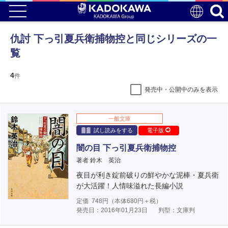
仇討 下っ引夏兵衛捕物控と同じシリーズの一
覧
4
件
発売中・公開中のみを表示
一般文庫
試し読みをする
電子版
闇の目 下っ引夏兵衛捕物控
著者 鈴木 英治
夜目が利き錠前破りの鮮やかな泥棒・夏兵衛
が大活躍！人情味溢れた長編小説
定価
748
円（本体
680
円＋税）
発売日：2016年01月23日
判型：文庫判