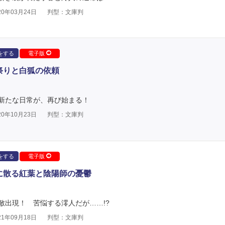
0年03月24日
判型：文庫判
をする
電子版
祭りと白狐の依頼
新たな日常が、再び始まる！
0年10月23日
判型：文庫判
をする
電子版
谷に散る紅葉と陰陽師の憂鬱
敵出現！ 苦悩する澪人だが……!?
1年09月18日
判型：文庫判