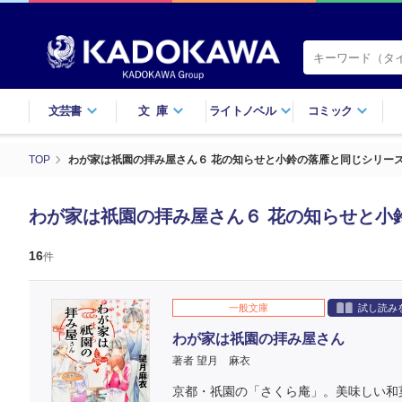
文芸書
文庫
ライトノベル
コミック
TOP
わが家は祇園の拝み屋さん６ 花の知らせと小鈴の落雁と同じシリー
わが家は祇園の拝み屋さん６ 花の知らせと小
16
件
一般文庫
試し読み
わが家は祇園の拝み屋さん
著者 望月 麻衣
京都・祇園の「さくら庵」。美味しい和