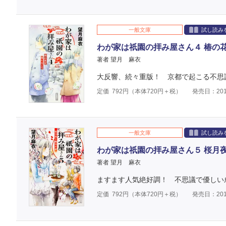
一般文庫
試し読み
わが家は祇園の拝み屋さん４ 椿の
著者 望月 麻衣
大反響、続々重版！ 京都で起こる不思
定価
792
円（本体
720
円＋税）
発売日：201
一般文庫
試し読み
わが家は祇園の拝み屋さん５ 桜月
著者 望月 麻衣
ますます人気絶好調！ 不思議で優しい成
定価
792
円（本体
720
円＋税）
発売日：201