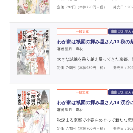
定価
792
円（本体
720
円＋税）
発売日：202
一般文庫
試し読み
わが家は祇園の拝み屋さん13 秋の
著者 望月 麻衣
大きな試練を乗り越え帰ってきた京都。
定価
748
円（本体
680
円＋税）
発売日：202
一般文庫
試し読み
わが家は祇園の拝み屋さん14 渓
著者 望月 麻衣
秋深まる京都で小春をめぐって新たな恋
定価
770
円（本体
700
円＋税）
発売日：202