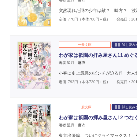
著者 望月 麻衣
突然現れた謎の少年は敵？ 味方？ 波
定価
770
円（本体
700
円＋税）
発売日：201
一般文庫
試し読み
わが家は祇園の拝み屋さん11 めぐ
著者 望月 麻衣
小春に史上最悪のピンチが迫る!? 大
定価
792
円（本体
720
円＋税）
発売日：201
一般文庫
試し読み
わが家は祇園の拝み屋さん12 つな
著者 望月 麻衣
東京出張篇、ついにクライマックス！ 