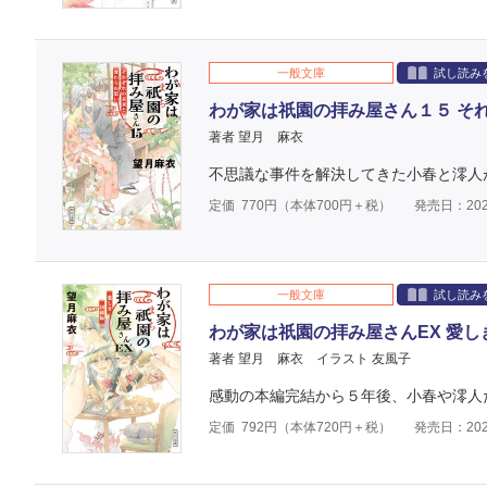
一般文庫
試し読み
わが家は祇園の拝み屋さん１５ そ
著者 望月 麻衣
不思議な事件を解決してきた小春と澪人
定価
770
円（本体
700
円＋税）
発売日：202
一般文庫
試し読み
わが家は祇園の拝み屋さんEX 愛し
著者 望月 麻衣
イラスト 友風子
感動の本編完結から５年後、小春や澪人
定価
792
円（本体
720
円＋税）
発売日：202