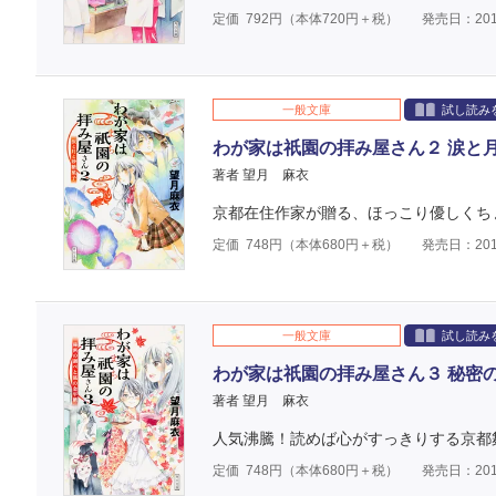
定価
792
円（本体
720
円＋税）
発売日：201
一般文庫
試し読み
わが家は祇園の拝み屋さん２ 涙と
著者 望月 麻衣
京都在住作家が贈る、ほっこり優しくち
定価
748
円（本体
680
円＋税）
発売日：201
一般文庫
試し読み
わが家は祇園の拝み屋さん３ 秘密
著者 望月 麻衣
人気沸騰！読めば心がすっきりする京都
定価
748
円（本体
680
円＋税）
発売日：201