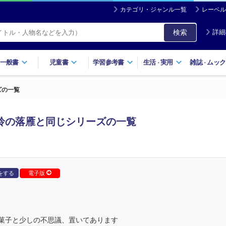
カテゴリ・ジャンル一覧
レーベル
検索
詳細
一般書
児童書
学習参考書
生活
実用
雑誌
ムック
・
・
ズの一覧
鈴の落雁と同じシリーズの一覧
をする
電子版
菓子と少しの不思議、置いてあります