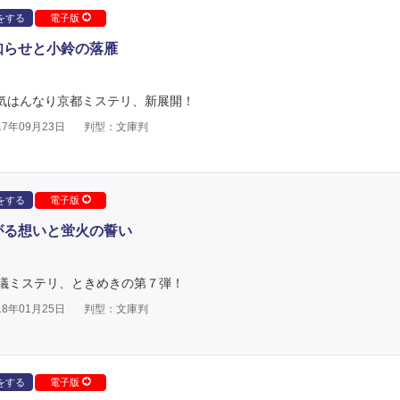
をする
電子版
知らせと小鈴の落雁
人気はんなり京都ミステリ、新展開！
7年09月23日
判型：文庫判
をする
電子版
がる想いと蛍火の誓い
議ミステリ、ときめきの第７弾！
8年01月25日
判型：文庫判
をする
電子版