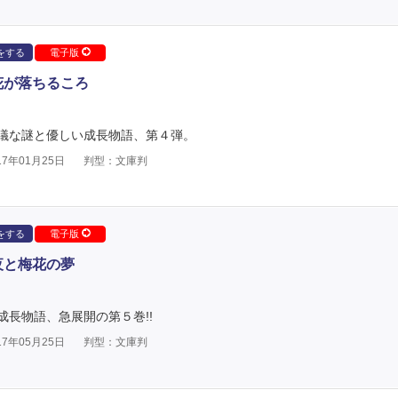
をする
電子版
花が落ちるころ
議な謎と優しい成長物語、第４弾。
7年01月25日
判型：文庫判
をする
電子版
夜と梅花の夢
長物語、急展開の第５巻!!
7年05月25日
判型：文庫判