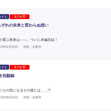
をする
電子版
れぞれの未来と変わらぬ想い
が選ぶ将来は――。ついに本編完結！
2年02月22日
判型：文庫判
をする
電子版
き回顧録
たちの気になるその後とは……!?
2年09月21日
判型：文庫判