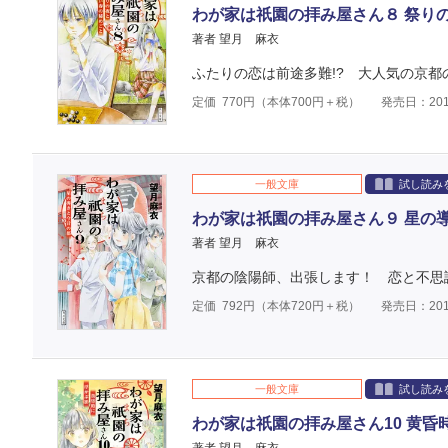
わが家は祇園の拝み屋さん８ 祭り
著者 望月 麻衣
ふたりの恋は前途多難!? 大人気の京
定価
770
円（本体
700
円＋税）
発売日：201
一般文庫
試し読み
わが家は祇園の拝み屋さん９ 星の
著者 望月 麻衣
京都の陰陽師、出張します！ 恋と不思
定価
792
円（本体
720
円＋税）
発売日：201
一般文庫
試し読み
わが家は祇園の拝み屋さん10 黄昏