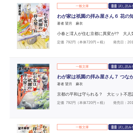
一般文庫
試し読み
わが家は祇園の拝み屋さん６ 花の
著者 望月 麻衣
小春と澪人が住む京都に異変が!? 大
定価
792
円（本体
720
円＋税）
発売日：201
一般文庫
試し読み
わが家は祇園の拝み屋さん７ つな
著者 望月 麻衣
京都の平和は守られる？ 大ヒット不思
定価
792
円（本体
720
円＋税）
発売日：201
一般文庫
試し読み