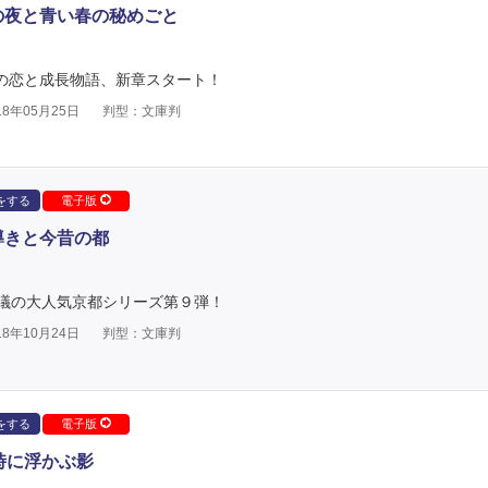
の夜と青い春の秘めごと
都の恋と成長物語、新章スタート！
8年05月25日
判型：文庫判
をする
電子版
導きと今昔の都
議の大人気京都シリーズ第９弾！
8年10月24日
判型：文庫判
をする
電子版
時に浮かぶ影