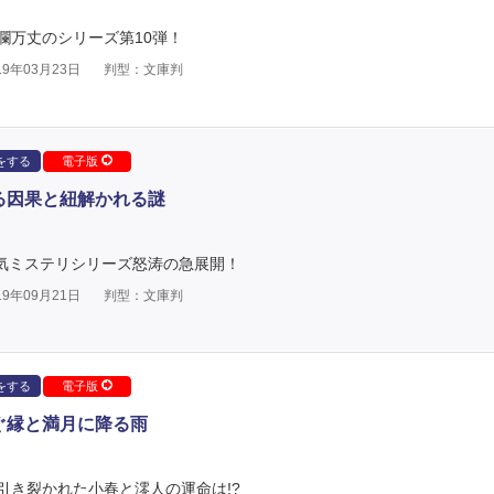
瀾万丈のシリーズ第10弾！
9年03月23日
判型：文庫判
をする
電子版
る因果と紐解かれる謎
人気ミステリシリーズ怒涛の急展開！
9年09月21日
判型：文庫判
をする
電子版
ぐ縁と満月に降る雨
引き裂かれた小春と澪人の運命は!?