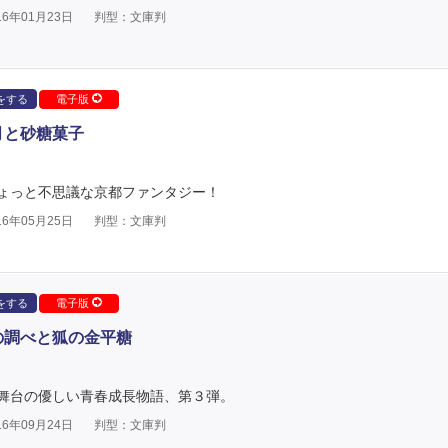
6年01月23日
判型：文庫判
をする
電子版
月と砂糖菓子
ょっと不思議な京都ファンタジー！
6年05月25日
判型：文庫判
をする
電子版
の調べと狐の金平糖
舞台の優しい青春成長物語、第３弾。
6年09月24日
判型：文庫判