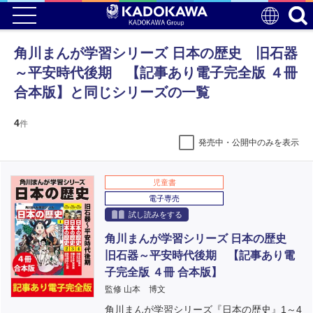
角川まんが学習シリーズ 日本の歴史 旧石器
～平安時代後期 【記事あり電子完全版 ４冊
合本版】と同じシリーズの一覧
4
件
発売中・公開中のみを表示
児童書
電子専売
試し読みをする
角川まんが学習シリーズ 日本の歴史
旧石器～平安時代後期 【記事あり電
子完全版 ４冊 合本版】
監修 山本 博文
角川まんが学習シリーズ『日本の歴史』1～4