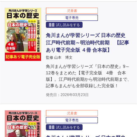
児童書
電子専売
試し読みをする
角川まんが学習シリーズ 日本の歴史
江戸時代前期～明治時代前期 【記事
あり電子完全版 ４冊 合本版】
監修 山本 博文
角川まんが学習シリーズ『日本の歴史』9～
12巻をまとめた【電子完全版 4冊 合本
版】。江戸時代前期から明治時代前期まで、
記事もまんがも全部収録した完全版！
発売日：2026年03月23日
児童書
電子専売
試し読みをする