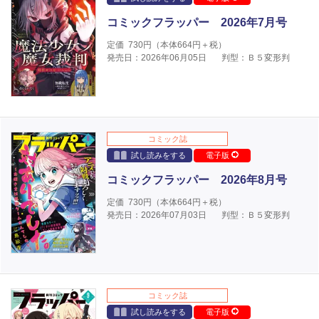
コミックフラッパー 2026年7月号
定価
730
円（本体
664
円＋税）
発売日：2026年06月05日
判型：Ｂ５変形判
コミック誌
試し読みをする
電子版
コミックフラッパー 2026年8月号
定価
730
円（本体
664
円＋税）
発売日：2026年07月03日
判型：Ｂ５変形判
コミック誌
試し読みをする
電子版