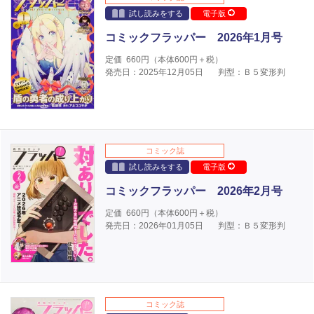
試し読みをする
電子版
コミックフラッパー 2026年1月号
定価
660
円（本体
600
円＋税）
発売日：2025年12月05日
判型：Ｂ５変形判
コミック誌
試し読みをする
電子版
コミックフラッパー 2026年2月号
定価
660
円（本体
600
円＋税）
発売日：2026年01月05日
判型：Ｂ５変形判
コミック誌