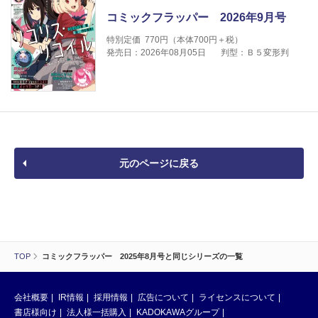
コミックフラッパー 2026年9月号
特別定価
770
円（本体
700
円＋税）
発売日：2026年08月05日
判型：Ｂ５変形判
元のページに戻る
TOP
コミックフラッパー 2025年8月号と同じシリーズの一覧
会社概要
IR情報
採用情報
広告について
ライセンスについて
書店様向け
法人様一括購入
KADOKAWAグループ