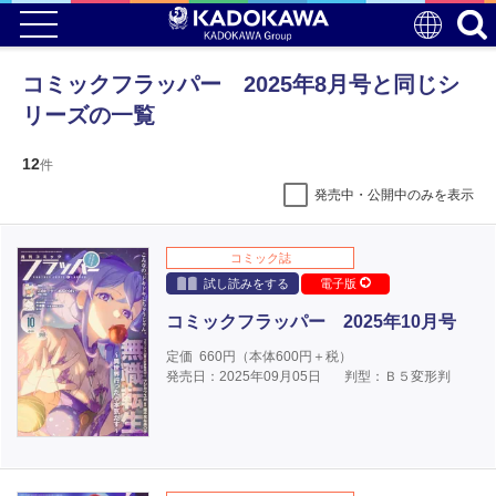
コミックフラッパー 2025年8月号と同じシ
リーズの一覧
12
件
発売中・公開中のみを表示
コミック誌
試し読みをする
電子版
コミックフラッパー 2025年10月号
定価
660
円（本体
600
円＋税）
発売日：2025年09月05日
判型：Ｂ５変形判