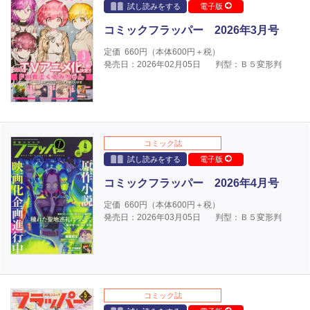
試し読みをする
電子版
コミックフラッパー 2026年3月号
定価
660
円（本体
600
円＋税）
発売日：2026年02月05日
判型：Ｂ５変形判
コミック誌
試し読みをする
電子版
コミックフラッパー 2026年4月号
定価
660
円（本体
600
円＋税）
発売日：2026年03月05日
判型：Ｂ５変形判
コミック誌