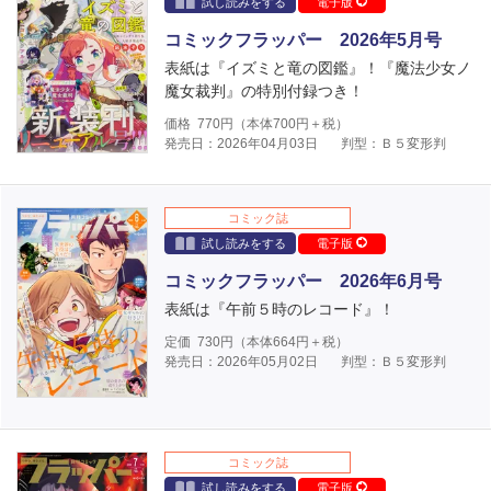
試し読みをする
電子版
コミックフラッパー 2026年5月号
表紙は『イズミと竜の図鑑』！『魔法少女ノ
魔女裁判』の特別付録つき！
価格
770
円（本体
700
円＋税）
発売日：2026年04月03日
判型：Ｂ５変形判
コミック誌
試し読みをする
電子版
コミックフラッパー 2026年6月号
表紙は『午前５時のレコード』！
定価
730
円（本体
664
円＋税）
発売日：2026年05月02日
判型：Ｂ５変形判
コミック誌
試し読みをする
電子版