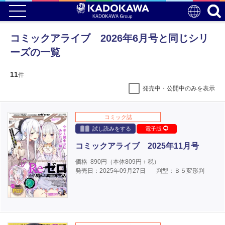
コミックアライブ 2026年6月号と同じシリ
ーズの一覧
11
件
発売中・公開中のみを表示
コミック誌
試し読みをする
電子版
コミックアライブ 2025年11月号
価格
890
円（本体
809
円＋税）
発売日：2025年09月27日
判型：Ｂ５変形判