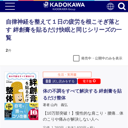
自律神経を整えて１日の疲労を根こそぎ落と
す 絆創膏を貼るだけ快眠と同じシリーズの一
覧
2
件
発売中・公開中のみを表示
生活・実用書
試し読みをする
電子版
体の不調をすべて解決する 絆創膏を貼
るだけ整体
著者 山内 義弘
【10万部突破！】慢性的な肩こり・腰痛…体
のこりや痛みが解決しない人へ
定価
1,760
円（本体
1,600
円＋税）