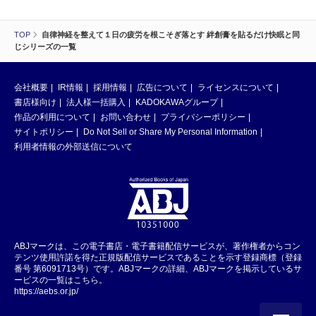
TOP
自律神経を整えて１日の疲労を根こそぎ落とす 絆創膏を貼るだけ快眠と同
じシリーズの一覧
会社概要
IR情報
採用情報
広告について
ライセンスについて
書店様向け
法人様一括購入
KADOKAWAグループ
作品の利用について
お問い合わせ
プライバシーポリシー
サイトポリシー
Do Not Sell or Share My Personal Information
利用者情報の外部送信について
ABJマークは、この電子書店・電子書籍配信サービスが、著作権者からコン
テンツ使用許諾を得た正規版配信サービスであることを示す登録商標（登録
番号 第6091713号）です。ABJマークの詳細、ABJマークを掲示しているサ
ービスの一覧はこちら。
https://aebs.or.jp/