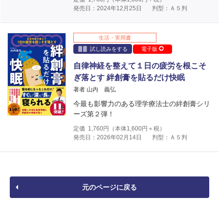
発売日：2024年12月25日
判型：Ａ５判
生活・実用書
試し読みをする
電子版
自律神経を整えて１日の疲労を根こそ
ぎ落とす 絆創膏を貼るだけ快眠
著者 山内 義弘
今最も影響力のある理学療法士の絆創膏シリ
ーズ第２弾！
定価
1,760
円（本体
1,600
円＋税）
発売日：2026年02月14日
判型：Ａ５判
元のページに戻る