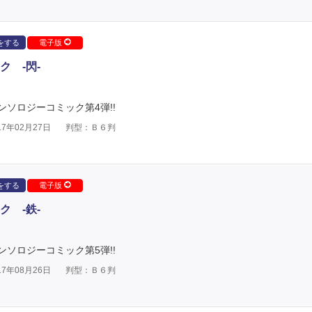
をする
電子版
 -閃-
ソロジーコミック第4弾!!
7年02月27日
判型：Ｂ６判
をする
電子版
 -鉄-
ソロジーコミック第5弾!!
7年08月26日
判型：Ｂ６判