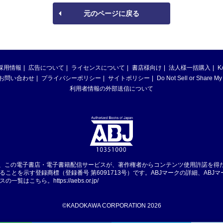
元のページに戻る
採用情報
広告について
ライセンスについて
書店様向け
法人様一括購入
K
お問い合わせ
プライバシーポリシー
サイトポリシー
Do Not Sell or Share My
利用者情報の外部送信について
は、この電子書店・電子書籍配信サービスが、著作権者からコンテンツ使用許諾を得
ることを示す登録商標（登録番号 第6091713号）です。ABJマークの詳細、ABJ
スの一覧はこちら。
https://aebs.or.jp/
©KADOKAWA CORPORATION 2026