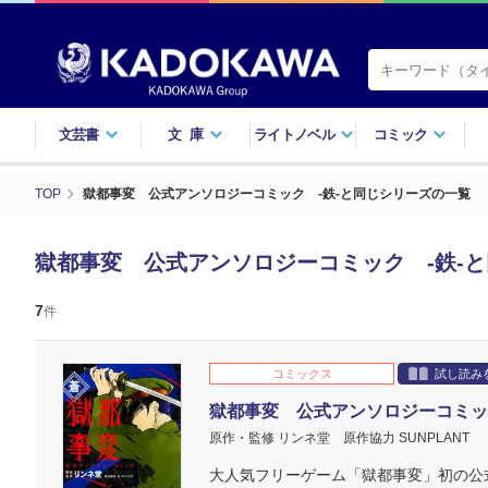
文芸書
文庫
ライトノベル
コミック
TOP
獄都事変 公式アンソロジーコミック -鉄-と同じシリーズの一覧
獄都事変 公式アンソロジーコミック -鉄-
7
件
コミックス
試し読み
獄都事変 公式アンソロジーコミック
原作・監修 リンネ堂
原作協力 SUNPLANT
大人気フリーゲーム「獄都事変」初の公式