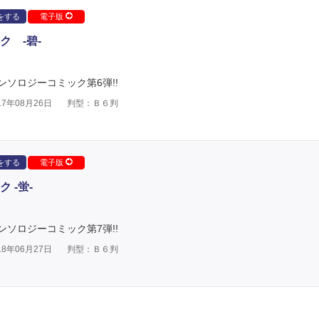
をする
電子版
 -碧-
ソロジーコミック第6弾!!
7年08月26日
判型：Ｂ６判
をする
電子版
 -蛍-
ソロジーコミック第7弾!!
8年06月27日
判型：Ｂ６判