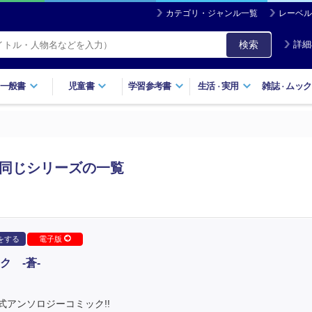
カテゴリ・ジャンル一覧
レーベル
検索
詳細
一般書
児童書
学習参考書
生活
実用
雑誌
ムック
・
・
と同じシリーズの一覧
をする
電子版
 ‐蒼‐
アンソロジーコミック!!