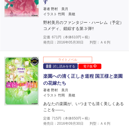
す
著者 野村 美月
イラスト 竹岡 美穂
野村美月のファンタジー・ハーレム（予定）
コメディ、錯綜する第３弾!!
定価
671
円（本体
610
円＋税）
発売日：2016年05月30日
判型：Ａ６判
ライトノベル
試し読みをする
電子版
楽園への清く正しき道程 国王様と楽園
の花嫁たち
著者 野村 美月
イラスト 竹岡 美穂
あなたの楽園が、いつまでも清く美しくある
ことを――。
定価
715
円（本体
650
円＋税）
発売日：2016年09月30日
判型：Ａ６判