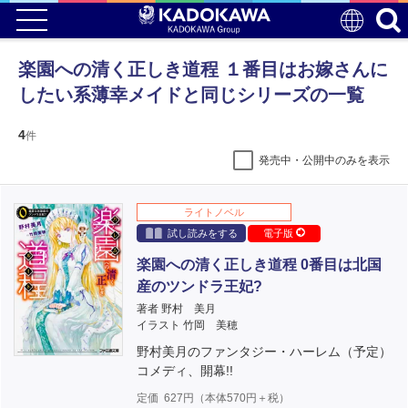
楽園への清く正しき道程 １番目はお嫁さんに
したい系薄幸メイドと同じシリーズの一覧
4
件
発売中・公開中のみを表示
ライトノベル
試し読みをする
電子版
楽園への清く正しき道程 0番目は北国
産のツンドラ王妃?
著者 野村 美月
イラスト 竹岡 美穂
野村美月のファンタジー・ハーレム（予定）
コメディ、開幕!!
定価
627
円（本体
570
円＋税）