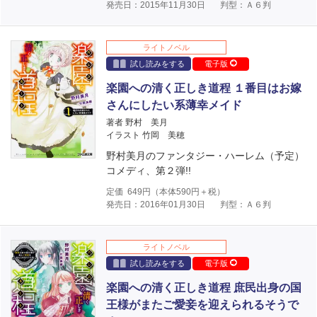
発売日：2015年11月30日
判型：Ａ６判
ライトノベル
試し読みをする
電子版
楽園への清く正しき道程 １番目はお嫁
さんにしたい系薄幸メイド
著者 野村 美月
イラスト 竹岡 美穂
野村美月のファンタジー・ハーレム（予定）
コメディ、第２弾!!
定価
649
円（本体
590
円＋税）
発売日：2016年01月30日
判型：Ａ６判
ライトノベル
試し読みをする
電子版
楽園への清く正しき道程 庶民出身の国
王様がまたご愛妾を迎えられるそうで