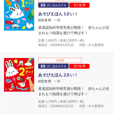
試し読みをする
電子版
あそびえほん 1さい！
総監修 開 一夫
発達認知科学研究者が開発！ 赤ちゃんの生
まれもつ知識を遊びで伸ばす！
定価
1,650
円（本体
1,500
円＋税）
発売日：2026年01月21日
判型：Ｂ５変形判
児童書
試し読みをする
電子版
あそびえほん 2さい！
総監修 開 一夫
発達認知科学研究者が開発！ 赤ちゃんの生
まれもつ知識を遊びで伸ばす！
定価
1,760
円（本体
1,600
円＋税）
発売日：2026年01月21日
判型：Ｂ５変形判