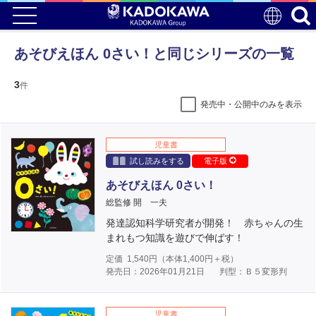
あそびえほん 0さい！と同じシリーズの一覧
3
件
発売中・公開中のみを表示
児童書
試し読みをする
電子版
あそびえほん 0さい！
総監修 開 一夫
発達認知科学研究者が開発！ 赤ちゃんの生
まれもつ知識を遊びで伸ばす！
定価
1,540
円（本体
1,400
円＋税）
発売日：2026年01月21日
判型：Ｂ５変形判
児童書