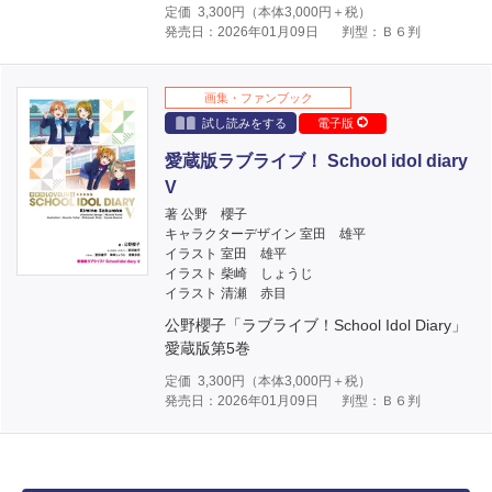
定価
3,300
円（本体
3,000
円＋税）
発売日：2026年01月09日
判型：Ｂ６判
画集・ファンブック
試し読みをする
電子版
愛蔵版ラブライブ！ School idol diary
V
著 公野 櫻子
キャラクターデザイン 室田 雄平
イラスト 室田 雄平
イラスト 柴崎 しょうじ
イラスト 清瀬 赤目
公野櫻子「ラブライブ！School Idol Diary」
愛蔵版第5巻
定価
3,300
円（本体
3,000
円＋税）
発売日：2026年01月09日
判型：Ｂ６判