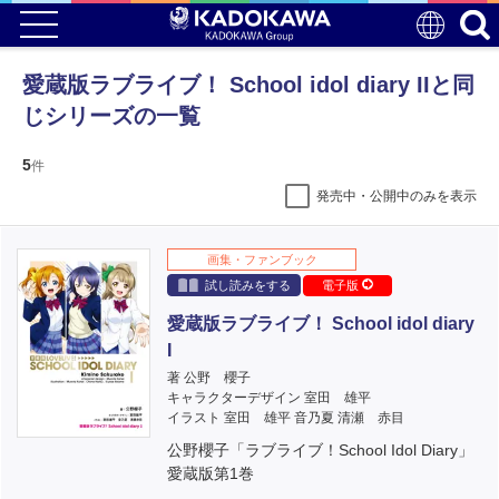
愛蔵版ラブライブ！ School idol diary IIと同
じシリーズの一覧
5
件
発売中・公開中のみを表示
画集・ファンブック
試し読みをする
電子版
愛蔵版ラブライブ！ School idol diary
I
著 公野 櫻子
キャラクターデザイン 室田 雄平
イラスト 室田 雄平 音乃夏 清瀬 赤目
公野櫻子「ラブライブ！School Idol Diary」
愛蔵版第1巻