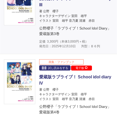
III
著 公野 櫻子
キャラクターデザイン 室田 雄平
イラスト 室田 雄平 音乃夏 清瀬 赤目
公野櫻子「ラブライブ！School Idol Diary」
愛蔵版第3巻
定価
3,300
円（本体
3,000
円＋税）
発売日：2025年12月10日
判型：Ｂ６判
画集・ファンブック
試し読みをする
電子版
愛蔵版ラブライブ！ School idol diary
IV
著 公野 櫻子
キャラクターデザイン 室田 雄平
イラスト 室田 雄平 音乃夏 清瀬 赤目
公野櫻子「ラブライブ！School Idol Diary」
愛蔵版第4巻