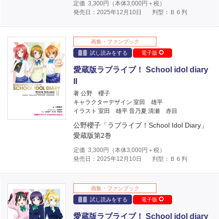
定価
3,300
円（本体
3,000
円＋税）
発売日：2025年12月10日
判型：Ｂ６判
画集・ファンブック
試し読みをする
電子版
愛蔵版ラブライブ！ School idol diary
II
著 公野 櫻子
キャラクターデザイン 室田 雄平
イラスト 室田 雄平 音乃夏 清瀬 赤目
公野櫻子「ラブライブ！School Idol Diary」
愛蔵版第2巻
定価
3,300
円（本体
3,000
円＋税）
発売日：2025年12月10日
判型：Ｂ６判
画集・ファンブック
試し読みをする
電子版
愛蔵版ラブライブ！ School idol diary