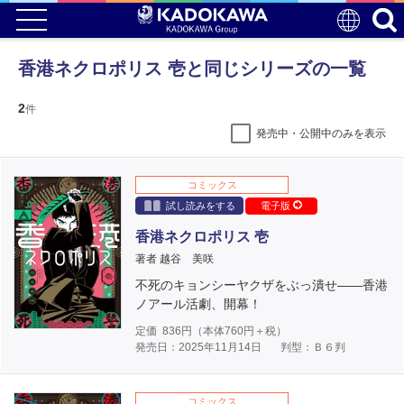
香港ネクロポリス 壱と同じシリーズの一覧
2
件
発売中・公開中のみを表示
コミックス
試し読みをする
電子版
香港ネクロポリス 壱
著者 越谷 美咲
不死のキョンシーヤクザをぶっ潰せ――香港
ノアール活劇、開幕！
定価
836
円（本体
760
円＋税）
発売日：2025年11月14日
判型：Ｂ６判
コミックス