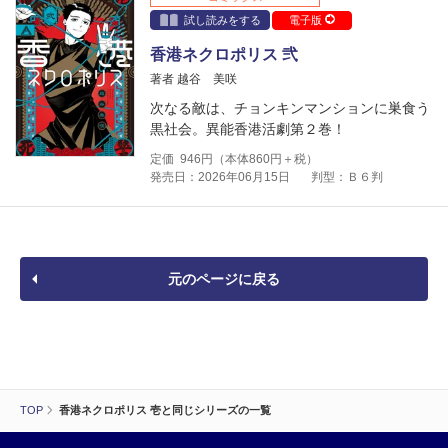
試し読みをする
電子版
香港ネクロポリス 弐
著者 越谷 美咲
次なる敵は、チョンキンマンションに巣食う
黒社会。異能香港活劇第２巻！
定価
946
円（本体
860
円＋税）
発売日：2026年06月15日
判型：Ｂ６判
元のページに戻る
TOP
香港ネクロポリス 壱と同じシリーズの一覧