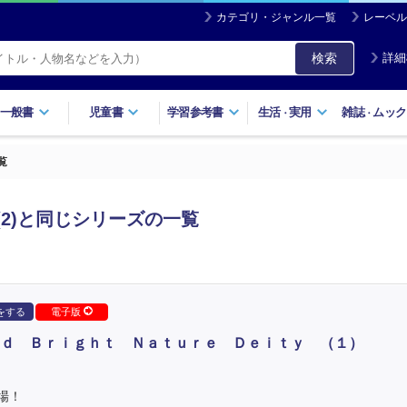
カテゴリ・ジャンル一覧
レーベル
検索
詳細
一般書
児童書
学習参考書
生活
実用
雑誌
ムック
・
・
一覧
Deity(2)と同じシリーズの一覧
をする
電子版
ｄ Ｂｒｉｇｈｔ Ｎａｔｕｒｅ Ｄｅｉｔｙ （１）
場！