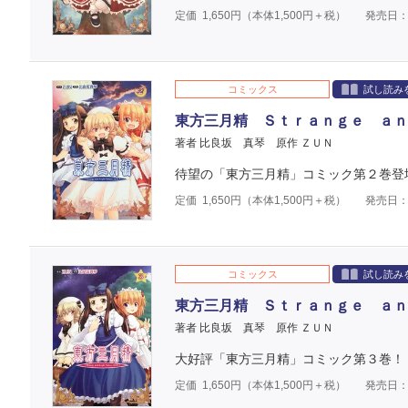
定価
1,650
円（本体
1,500
円＋税）
発売日：2
コミックス
試し読み
東方三月精 Ｓｔｒａｎｇｅ ａｎ
著者 比良坂 真琴
原作 ＺＵＮ
待望の「東方三月精」コミック第２巻登
定価
1,650
円（本体
1,500
円＋税）
発売日：2
コミックス
試し読み
東方三月精 Ｓｔｒａｎｇｅ ａｎ
著者 比良坂 真琴
原作 ＺＵＮ
大好評「東方三月精」コミック第３巻！
定価
1,650
円（本体
1,500
円＋税）
発売日：2