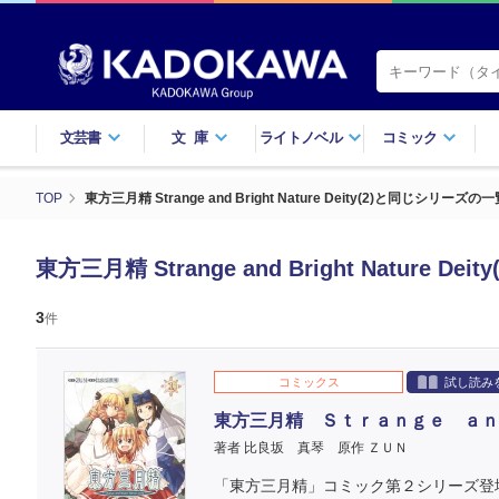
文芸書
文庫
ライトノベル
コミック
TOP
東方三月精 Strange and Bright Nature Deity(2)と同じシリーズの
東方三月精 Strange and Bright Nature 
3
件
コミックス
試し読み
東方三月精 Ｓｔｒａｎｇｅ ａｎ
著者 比良坂 真琴
原作 ＺＵＮ
「東方三月精」コミック第２シリーズ登