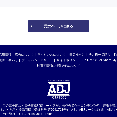
元のページに戻る
採用情報
広告について
ライセンスについて
書店様向け
法人様一括購入
K
お問い合わせ
プライバシーポリシー
サイトポリシー
Do Not Sell or Share My
利用者情報の外部送信について
は、この電子書店・電子書籍配信サービスが、著作権者からコンテンツ使用許諾を得
ることを示す登録商標（登録番号 第6091713号）です。ABJマークの詳細、ABJ
スの一覧はこちら。
https://aebs.or.jp/