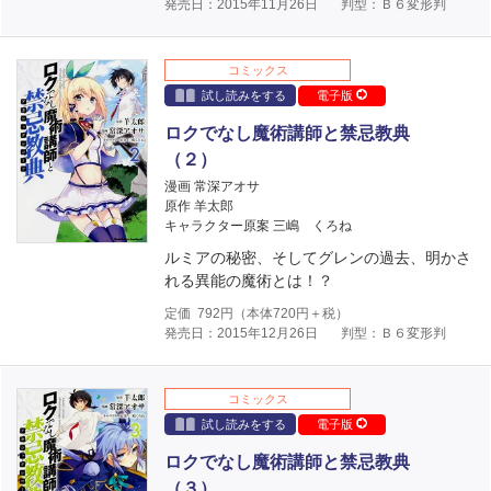
発売日：2015年11月26日
判型：Ｂ６変形判
コミックス
試し読みをする
電子版
ロクでなし魔術講師と禁忌教典
（２）
漫画 常深アオサ
原作 羊太郎
キャラクター原案 三嶋 くろね
ルミアの秘密、そしてグレンの過去、明かさ
れる異能の魔術とは！？
定価
792
円（本体
720
円＋税）
発売日：2015年12月26日
判型：Ｂ６変形判
コミックス
試し読みをする
電子版
ロクでなし魔術講師と禁忌教典
（３）