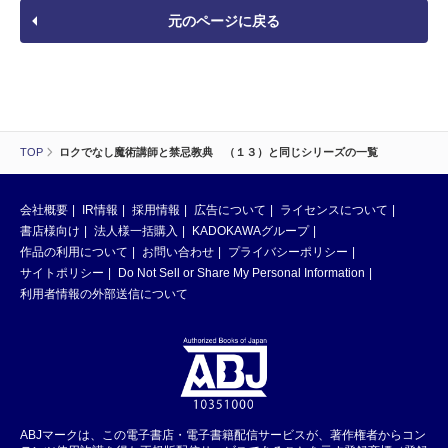
元のページに戻る
TOP
ロクでなし魔術講師と禁忌教典 （１３）と同じシリーズの一覧
会社概要
IR情報
採用情報
広告について
ライセンスについて
書店様向け
法人様一括購入
KADOKAWAグループ
作品の利用について
お問い合わせ
プライバシーポリシー
サイトポリシー
Do Not Sell or Share My Personal Information
利用者情報の外部送信について
ABJマークは、この電子書店・電子書籍配信サービスが、著作権者からコン