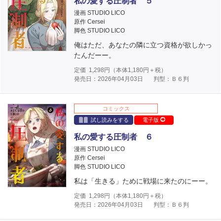
私の愛する圧制者 ５
漫画 STUDIO LICO
原作 Cersei
脚色 STUDIO LICO
俺はただ、あなたの隣に立つ資格が欲しかっ
たんだーー。
定価
1,298
円（本体
1,180
円＋税）
発売日：2026年04月03日
判型：Ｂ６判
コミックス
試し読みをする
電子版
私の愛する圧制者 ６
漫画 STUDIO LICO
原作 Cersei
脚色 STUDIO LICO
私は「生きる」ために戦場に来たのにーー。
定価
1,298
円（本体
1,180
円＋税）
発売日：2026年04月03日
判型：Ｂ６判