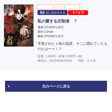
コミックス
試し読みをする
電子版
私の愛する圧制者 ７
漫画 STUDIO LICO
原作 Cersei
脚色 STUDIO LICO
手渡された１枚の楽譜、そこに隠れていたも
のとはーー！？
定価
1,430
円（本体
1,300
円＋税）
発売日：2026年08月05日
判型：Ｂ６判
元のページに戻る