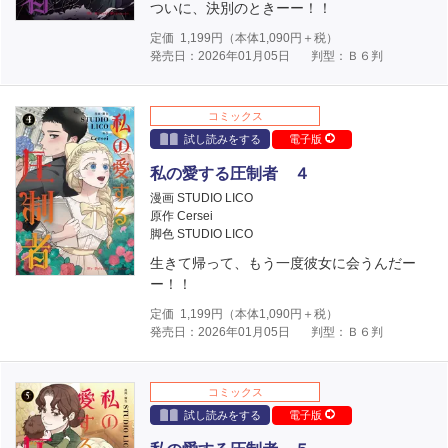
ついに、決別のときーー！！
定価
1,199
円（本体
1,090
円＋税）
発売日：2026年01月05日
判型：Ｂ６判
コミックス
試し読みをする
電子版
私の愛する圧制者 ４
漫画 STUDIO LICO
原作 Cersei
脚色 STUDIO LICO
生きて帰って、もう一度彼女に会うんだー
ー！！
定価
1,199
円（本体
1,090
円＋税）
発売日：2026年01月05日
判型：Ｂ６判
コミックス
試し読みをする
電子版