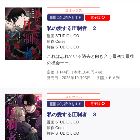
コミックス
試し読みをする
電子版
私の愛する圧制者 ２
漫画 STUDIO LICO
原作 Cersei
脚色 STUDIO LICO
これは忘れている過去と向き合う最初で最後
の機会ーー。
定価
1,144
円（本体
1,040
円＋税）
発売日：2025年10月03日
判型：Ｂ６判
コミックス
試し読みをする
電子版
私の愛する圧制者 ３
漫画 STUDIO LICO
原作 Cersei
脚色 STUDIO LICO