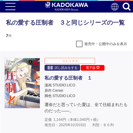
私の愛する圧制者 ３と同じシリーズの一覧
7
件
発売中・公開中のみを表示
コミックス
試し読みをする
電子版
私の愛する圧制者 １
漫画 STUDIO LICO
原作 Cersei
脚色 STUDIO LICO
運命だと思っていた愛は、全て仕組まれたも
のだった――。
定価
1,144
円（本体
1,040
円＋税）
発売日：2025年10月03日
判型：Ｂ６判