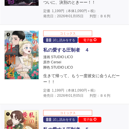
ついに、決別のときーー！！
定価
1,199
円（本体
1,090
円＋税）
発売日：2026年01月05日
判型：Ｂ６判
コミックス
試し読みをする
電子版
私の愛する圧制者 ４
漫画 STUDIO LICO
原作 Cersei
脚色 STUDIO LICO
生きて帰って、もう一度彼女に会うんだー
ー！！
定価
1,199
円（本体
1,090
円＋税）
発売日：2026年01月05日
判型：Ｂ６判
コミックス
試し読みをする
電子版