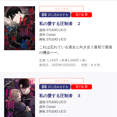
コミックス
試し読みをする
電子版
私の愛する圧制者 ２
漫画 STUDIO LICO
原作 Cersei
脚色 STUDIO LICO
これは忘れている過去と向き合う最初で最後
の機会ーー。
定価
1,144
円（本体
1,040
円＋税）
発売日：2025年10月03日
判型：Ｂ６判
コミックス
試し読みをする
電子版
私の愛する圧制者 ３
漫画 STUDIO LICO
原作 Cersei
脚色 STUDIO LICO