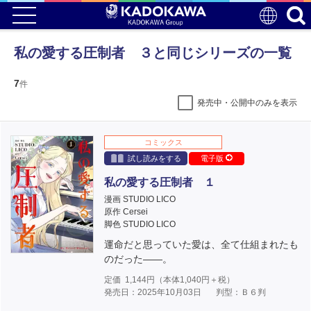
私の愛する圧制者 ３と同じシリーズの一覧
7
件
発売中・公開中のみを表示
コミックス
試し読みをする
電子版
私の愛する圧制者 １
漫画 STUDIO LICO
原作 Cersei
脚色 STUDIO LICO
運命だと思っていた愛は、全て仕組まれたも
のだった――。
定価
1,144
円（本体
1,040
円＋税）
発売日：2025年10月03日
判型：Ｂ６判