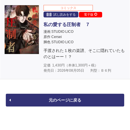
コミックス
試し読みをする
電子版
私の愛する圧制者 ７
漫画 STUDIO LICO
原作 Cersei
脚色 STUDIO LICO
手渡された１枚の楽譜、そこに隠れていたも
のとはーー！？
定価
1,430
円（本体
1,300
円＋税）
発売日：2026年08月05日
判型：Ｂ６判
元のページに戻る