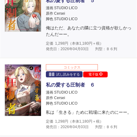
私の愛する圧制者 ５
漫画 STUDIO LICO
原作 Cersei
脚色 STUDIO LICO
俺はただ、あなたの隣に立つ資格が欲しかっ
たんだーー。
定価
1,298
円（本体
1,180
円＋税）
発売日：2026年04月03日
判型：Ｂ６判
コミックス
試し読みをする
電子版
私の愛する圧制者 ６
漫画 STUDIO LICO
原作 Cersei
脚色 STUDIO LICO
私は「生きる」ために戦場に来たのにーー。
定価
1,298
円（本体
1,180
円＋税）
発売日：2026年04月03日
判型：Ｂ６判