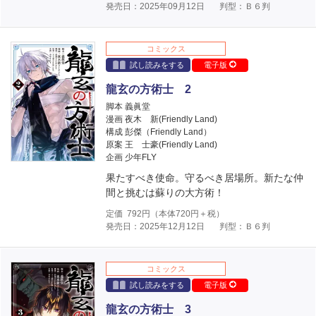
発売日：2025年09月12日
判型：Ｂ６判
コミックス
試し読みをする
電子版
龍玄の方術士 2
脚本 義眞堂
漫画 夜木 新(Friendly Land)
構成 彭傑（Friendly Land）
原案 王 士豪(Friendly Land)
企画 少年FLY
果たすべき使命。守るべき居場所。新たな仲
間と挑むは蘇りの大方術！
定価
792
円（本体
720
円＋税）
発売日：2025年12月12日
判型：Ｂ６判
コミックス
試し読みをする
電子版
龍玄の方術士 3