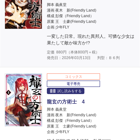
脚本 義眞堂
漫画 夜木 新(Friendly Land)
構成 彭傑（Friendly Land）
原案 王 士豪(Friendly Land)
企画 少年FLY
一変した日常。現れた異邦人。可憐な少女は
果たして敵か味方か!?
定価
880
円（本体
800
円＋税）
発売日：2026年03月13日
判型：Ｂ６判
コミックス
電子専売
試し読みをする
龍玄の方術士 4
脚本 義眞堂
漫画 夜木 新(Friendly Land)
構成 彭傑（Friendly Land）
原案 王 士豪(Friendly Land)
企画 少年FLY